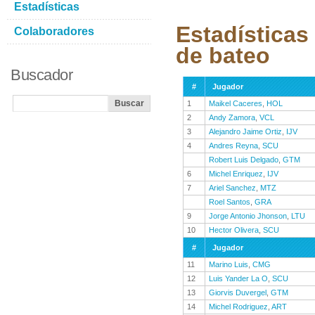
Estadísticas
Estadísticas
Colaboradores
de bateo
Buscador
#
Jugador
1
Maikel Caceres
,
HOL
2
Andy Zamora
,
VCL
3
Alejandro Jaime Ortiz
,
IJV
4
Andres Reyna
,
SCU
Robert Luis Delgado
,
GTM
6
Michel Enriquez
,
IJV
7
Ariel Sanchez
,
MTZ
Roel Santos
,
GRA
9
Jorge Antonio Jhonson
,
LTU
10
Hector Olivera
,
SCU
#
Jugador
11
Marino Luis
,
CMG
12
Luis Yander La O
,
SCU
13
Giorvis Duvergel
,
GTM
14
Michel Rodriguez
,
ART