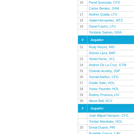
15
Pavel Quesada
,
CFG
Carlos Benitez
,
GRA
17
Andres Quiala
,
LTU
18
Yadiel Hernandez
,
MTZ
19
Danel Castro
,
LTU
Yordanis Samon
,
GRA
#
Jugador
21
Rudy Reyes
,
IND
Dennis Laza
,
MAY
23
Yeniet Perez
,
VCL
24
Andres De La Cruz
,
GTM
25
Orlando Acebey
,
SSP
26
Yusniel Ibañez
,
CFG
27
Geidis Soler
,
HOL
28
Yunior Paumier
,
HOL
29
Rodmy Proenza
,
IJV
30
Alexei Bell
,
SCU
#
Jugador
Juan Miguel Vazquez
,
CFG
Yordan Manduley
,
HOL
33
Donal Duarte
,
PRI
Rudeldis Garcia
,
CAV