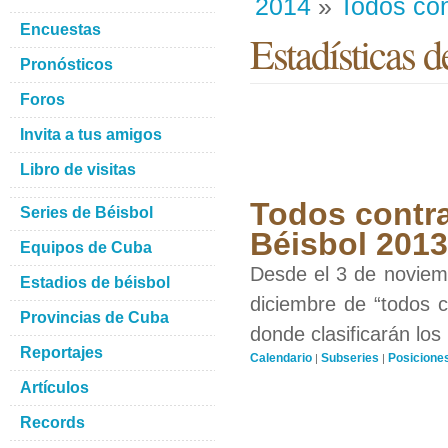
2014
»
Todos con
Encuestas
Estadísticas d
Pronósticos
Foros
Invita a tus amigos
Libro de visitas
Todos contra
Series de Béisbol
Béisbol 201
Equipos de Cuba
Desde el 3 de noviemb
Estadios de béisbol
diciembre de “todos c
Provincias de Cuba
donde clasificarán los
Reportajes
Calendario
Subseries
Posicione
|
|
Artículos
Records