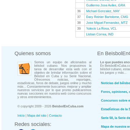
Guillermo Jose Aviles
,
GRA
36
Michael Gonzalez
,
MAY
37
Dary Reinier Bartolome
,
CMG
38
Jose Miguel Fernandez
,
MTZ
39
Yulexis La Rosa
,
VCL
Lisban Correa
,
IND
Quienes somos
En BeisbolE
Somos un equipo de aficionados al
Lo que puedes enco
béisbol cubano. Nos propusimos la
En BeisbolEnCuba.co
tarea de desarrollar esta web con el
béisbol cubano, estad
objetivo de brindar información sobre el
los juegos y más...
Béisbol en Cuba y su Serie Nacional.
Ofrecemos noticias, reportajes,
estadísticas, foros de debate, juegos online y mucho
Noticias del béisb
más... Constantemente buscamos mejorar y ampliar
nuestros servicios por lo que pronto publicaremos
Foros, opiniones, 
nuevas secciones en nuestra web como concursos
y otros entretenimientos.
Concursos sobre e
© copyright 2009 - 2026
BeisbolEnCuba.com
Estadísticas de la 
Inicio
|
Mapa del sitio
|
Contacto
Serie 50, la Serie d
Redes sociales:
Mapa de nuestra 