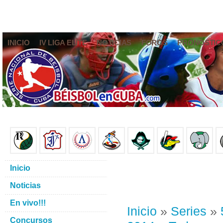
INICIO
IV LIGA ELITE
NOTICIAS
FOROS
PRONÓSTIC
Inicio
Noticias
En vivo!!!
Inicio
»
Series
»
Concursos