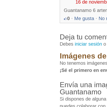
16 de noviemb
Guantanamo 6 arte
0
·
Me gusta
·
No 
Deja tu coment
Debes
iniciar sesión
Imágenes de 
No tenemos imágenes
¡Sé el primero en en
Envía una ima
Guantanamo
Si dispones de algun
puedes colaborar con 