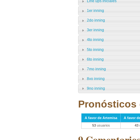
Line ups iniciales
1er inning
2do inning
3er inning
4to inning
5to inning
6to inning
7mo inning
8vo inning
9no inning
Pronósticos 
A favor de Artemisa
A favor 
53
usuarios
43
9 Comentarios 