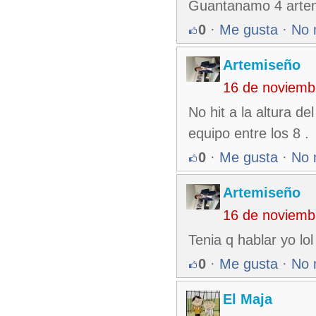
Guantanamo 4 arte
0
·
Me gusta
·
No 
Artemiseño
16 de noviemb
No hit a la altura d
equipo entre los 8 .
0
·
Me gusta
·
No 
Artemiseño
16 de noviemb
Tenia q hablar yo lo
0
·
Me gusta
·
No 
El Maja