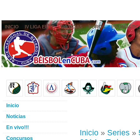
INICIO
IV LIGA ELITE
NOTICIAS
FOROS
PRONÓSTIC
Inicio
Noticias
En vivo!!!
Inicio
»
Series
»
Concursos