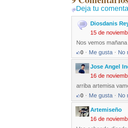
Deja tu comenta
Diosdanis Re
15 de noviemb
Nos vemos mañana a
0
·
Me gusta
·
No 
Jose Angel In
16 de noviemb
arriba artemisa vamo
0
·
Me gusta
·
No 
Artemiseño
16 de noviemb