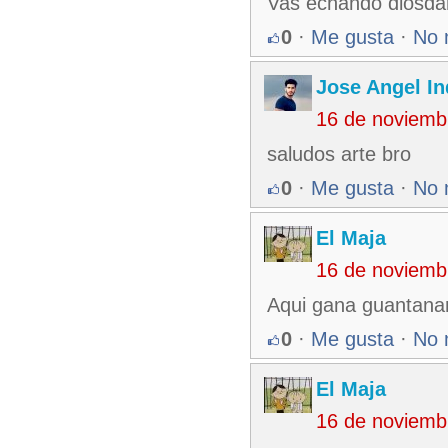
Vas echando diosdan
0
·
Me gusta
·
No 
Jose Angel In
16 de noviemb
saludos arte bro
0
·
Me gusta
·
No 
El Maja
16 de noviemb
Aqui gana guantan
0
·
Me gusta
·
No 
El Maja
16 de noviemb