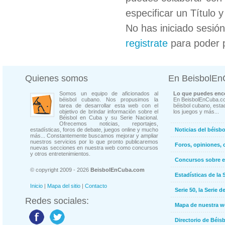
especificar un Título 
No has iniciado sesió
registrate
para poder 
Quienes somos
En BeisbolE
Somos un equipo de aficionados al
Lo que puedes enco
béisbol cubano. Nos propusimos la
En BeisbolEnCuba.co
tarea de desarrollar esta web con el
béisbol cubano, estad
objetivo de brindar información sobre el
los juegos y más...
Béisbol en Cuba y su Serie Nacional.
Ofrecemos noticias, reportajes,
estadísticas, foros de debate, juegos online y mucho
Noticias del béisb
más... Constantemente buscamos mejorar y ampliar
nuestros servicios por lo que pronto publicaremos
Foros, opiniones, 
nuevas secciones en nuestra web como concursos
y otros entretenimientos.
Concursos sobre e
© copyright 2009 - 2026
BeisbolEnCuba.com
Estadísticas de la 
Inicio
|
Mapa del sitio
|
Contacto
Serie 50, la Serie d
Redes sociales:
Mapa de nuestra 
Directorio de Béi