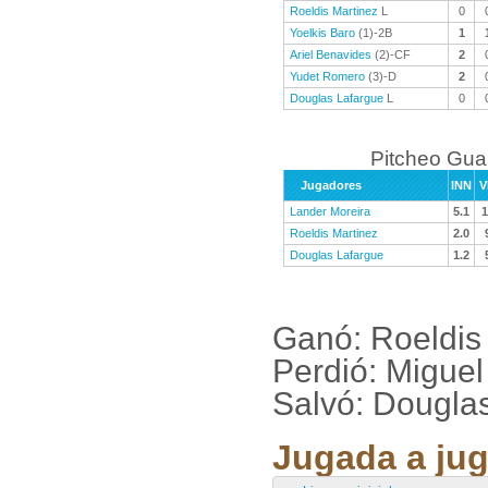
Roeldis Martinez
L
0
Yoelkis Baro
(1)-2B
1
Ariel Benavides
(2)-CF
2
Yudet Romero
(3)-D
2
Douglas Lafargue
L
0
Pitcheo Gu
Jugadores
INN
V
Lander Moreira
5.1
1
Roeldis Martinez
2.0
Douglas Lafargue
1.2
Ganó: Roeldis
Perdió: Miguel
Salvó: Dougla
Jugada a jug