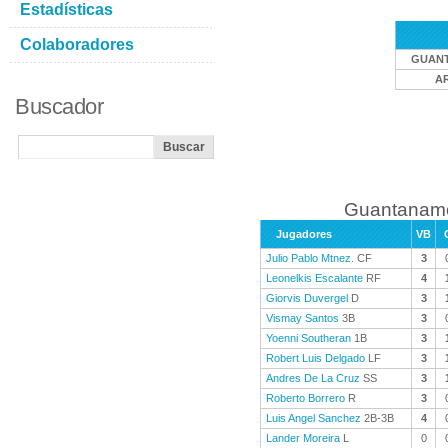
Estadísticas
Colaboradores
GUAN
A
Buscador
Guantanamo
Jugadores
VB
Julio Pablo Mtnez.
CF
3
Leonelkis Escalante
RF
4
Giorvis Duvergel
D
3
Vismay Santos
3B
3
Yoenni Southeran
1B
3
Robert Luis Delgado
LF
3
Andres De La Cruz
SS
3
Roberto Borrero
R
3
Luis Angel Sanchez
2B-3B
4
Lander Moreira
L
0