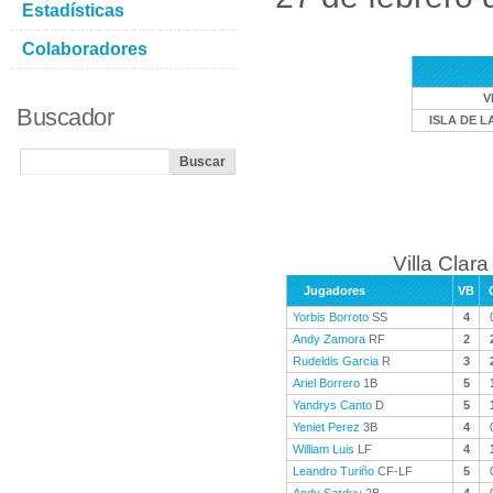
Estadísticas
Colaboradores
V
Buscador
ISLA DE L
Villa Clara
Jugadores
VB
Yorbis Borroto
SS
4
Andy Zamora
RF
2
Rudeldis Garcia
R
3
Ariel Borrero
1B
5
Yandrys Canto
D
5
Yeniet Perez
3B
4
William Luis
LF
4
Leandro Turiño
CF-LF
5