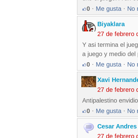
0
·
Me gusta
·
No 
Biyaklara
27 de febrero
Y asi termina el jueg
a juego y medio del
0
·
Me gusta
·
No 
Xavi Hernand
27 de febrero
Antipalestino envidi
0
·
Me gusta
·
No 
Cesar Andres
27 de febrero