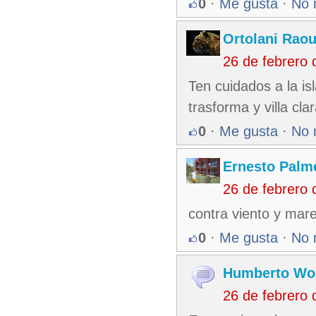
0
·
Me gusta
·
No 
Ortolani Raou
26 de febrero
Ten cuidados a la is
trasforma y villa cl
0
·
Me gusta
·
No 
Ernesto Palm
26 de febrero
contra viento y mare
0
·
Me gusta
·
No 
Humberto Wol
26 de febrero