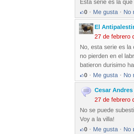
Esta serie es la que
0
·
Me gusta
·
No 
El Antipalest
27 de febrero
No, esta serie es la
no pierden en el la
batieron durisimo has
0
·
Me gusta
·
No 
Cesar Andres
27 de febrero
No se puede subestim
Voy a la villa!
0
·
Me gusta
·
No 