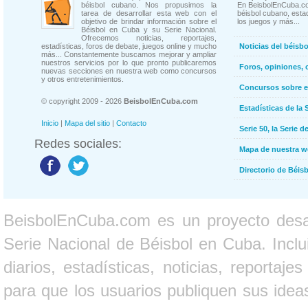
béisbol cubano. Nos propusimos la
En BeisbolEnCuba.co
tarea de desarrollar esta web con el
béisbol cubano, estad
objetivo de brindar información sobre el
los juegos y más...
Béisbol en Cuba y su Serie Nacional.
Ofrecemos noticias, reportajes,
estadísticas, foros de debate, juegos online y mucho
Noticias del béisb
más... Constantemente buscamos mejorar y ampliar
nuestros servicios por lo que pronto publicaremos
Foros, opiniones, 
nuevas secciones en nuestra web como concursos
y otros entretenimientos.
Concursos sobre e
© copyright 2009 - 2026
BeisbolEnCuba.com
Estadísticas de la 
Inicio
|
Mapa del sitio
|
Contacto
Serie 50, la Serie d
Redes sociales:
Mapa de nuestra 
Directorio de Béi
BeisbolEnCuba.com es un proyecto desarr
Serie Nacional de Béisbol en Cuba. Inclui
diarios, estadísticas, noticias, report
para que los usuarios publiquen sus ideas