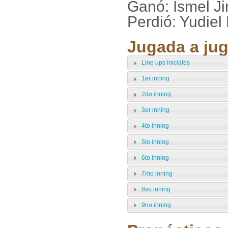
Ganó: Ismel J
Perdió: Yudiel
Jugada a jug
Line ups iniciales
1er inning
2do inning
3er inning
4to inning
5to inning
6to inning
7mo inning
8vo inning
9no inning