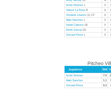
Andy Sarduy
2B
4
Ismel Jimenez
L
0
Yulexis La Rosa
R
1
Yordanis Linares
(1)-CF
1
Alain Sanchez
L
0
Yuniel Cabrera
1B
0
Denis Garcia
SS
0
Yosvani Perez
L
0
Pitcheo Vil
Jugadores
INN
V
Ismel Jimenez
7.0
2
Alain Sanchez
1.1
Yosvani Perez
0.2