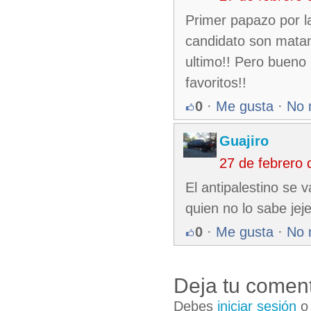
Primer papazo por la
candidato son matanz
ultimo!! Pero bueno
favoritos!!
0
·
Me gusta
·
No 
Guajiro
27 de febrero
El antipalestino se v
quien no lo sabe jej
0
·
Me gusta
·
No 
Deja tu coment
Debes
iniciar sesión