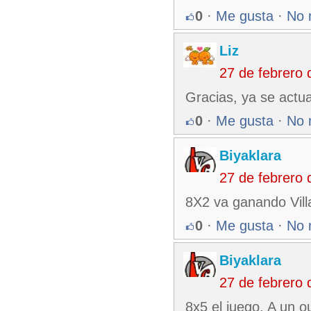
0
·
Me gusta
·
No 
Liz
27 de febrero
Gracias, ya se actua
0
·
Me gusta
·
No 
Biyaklara
27 de febrero
8X2 va ganando Vill
0
·
Me gusta
·
No 
Biyaklara
27 de febrero
8x5 el juego. A un ou