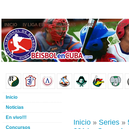
INICIO
IV LIGA ELITE
NOTICIAS
FOROS
PRONÓSTIC
Inicio
Noticias
En vivo!!!
Inicio
»
Series
»
Concursos