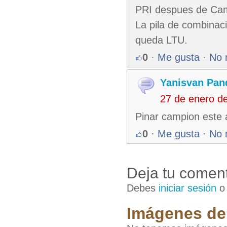
PRI despues de Cam
La pila de combinac
queda LTU.
0
·
Me gusta
·
No 
Yanisvan Pan
27 de enero d
Pinar campion este a
0
·
Me gusta
·
No 
Deja tu coment
Debes
iniciar sesión
Imágenes de 