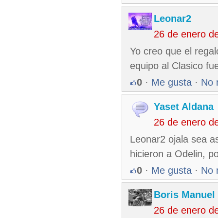
Leonar2
26 de enero d
Yo creo que el regal
equipo al Clasico fu
0
·
Me gusta
·
No 
Yaset Aldana
26 de enero d
Leonar2 ojala sea a
hicieron a Odelin, p
0
·
Me gusta
·
No 
Boris Manuel
26 de enero d