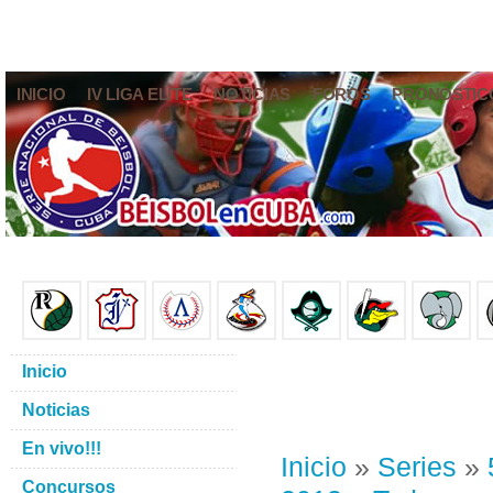
INICIO
IV LIGA ELITE
NOTICIAS
FOROS
PRONÓSTIC
Inicio
Noticias
En vivo!!!
Inicio
»
Series
»
Concursos