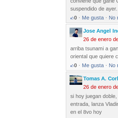
conviene que gane C
suspendido de ayer.
0
·
Me gusta
·
No 
Jose Angel In
26 de enero d
arriba tsunami a gan
oriental que quiere 
0
·
Me gusta
·
No 
Tomas A. Corb
26 de enero d
si hoy juegan doble
entrada, lanza Vlad
en el 8vo hoy