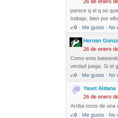
26 de enero d
parece q el q se qu
trabajo, bien por ello
0
·
Me gusta
·
No 
Hernan Gonza
26 de enero d
Como esta bateando 
verdad juega. Si el
0
·
Me gusta
·
No 
Yaset Aldana
26 de enero d
Arriba toros de una
0
·
Me gusta
·
No 