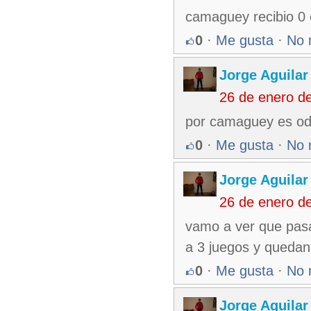
camaguey recibio 0 e
0
·
Me gusta
·
No 
Jorge Aguilar
26 de enero d
por camaguey es od
0
·
Me gusta
·
No 
Jorge Aguilar
26 de enero d
vamo a ver que pas
a 3 juegos y quedan
0
·
Me gusta
·
No 
Jorge Aguilar