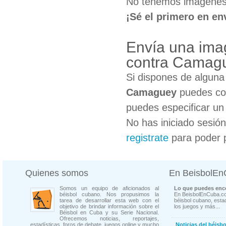
No tenemos imágenes 
¡Sé el primero en en
Envía una ima
contra Camag
Si dispones de algun
Camaguey
puedes col
puedes especificar un 
No has iniciado sesió
registrate
para poder 
Quienes somos
En BeisbolE
Somos un equipo de aficionados al
Lo que puedes enco
béisbol cubano. Nos propusimos la
En BeisbolEnCuba.co
tarea de desarrollar esta web con el
béisbol cubano, estad
objetivo de brindar información sobre el
los juegos y más...
Béisbol en Cuba y su Serie Nacional.
Ofrecemos noticias, reportajes,
estadísticas, foros de debate, juegos online y mucho
Noticias del béisb