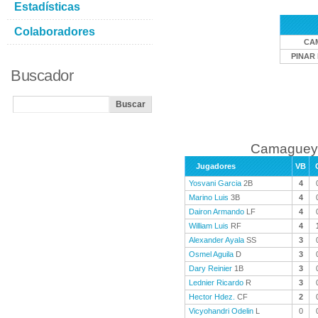
Estadísticas
Colaboradores
CA
PINAR 
Buscador
Camaguey 
Jugadores
VB
Yosvani Garcia
2B
4
Marino Luis
3B
4
Dairon Armando
LF
4
William Luis
RF
4
Alexander Ayala
SS
3
Osmel Aguila
D
3
Dary Reinier
1B
3
Lednier Ricardo
R
3
Hector Hdez.
CF
2
Vicyohandri Odelin
L
0