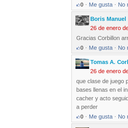
0
·
Me gusta
·
No 
Boris Manuel
26 de enero d
Gracias Corbillon a
0
·
Me gusta
·
No 
Tomas A. Corb
26 de enero d
que clase de juego p
bases llenas en el in
cacher y acto seguid
a perder
0
·
Me gusta
·
No 