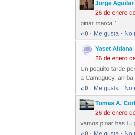
Jorge Aguilar
26 de enero d
pinar marca 1
0
·
Me gusta
·
No 
Yaset Aldana
26 de enero d
Un poquito tarde pe
a Camaguey, arriba 
0
·
Me gusta
·
No 
Tomas A. Corb
26 de enero d
vamos pinar has tu p
0
·
Me gusta
·
No 