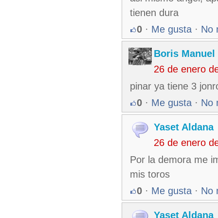
tienen dura
0
·
Me gusta
·
No 
Boris Manuel
26 de enero d
pinar ya tiene 3 jonr
0
·
Me gusta
·
No 
Yaset Aldana
26 de enero d
Por la demora me i
mis toros
0
·
Me gusta
·
No 
Yaset Aldana