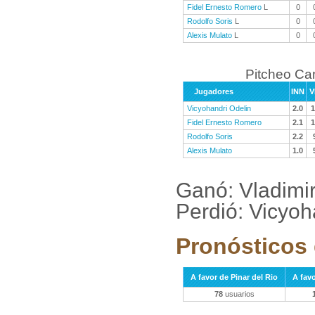
Fidel Ernesto Romero
L
0
Rodolfo Soris
L
0
Alexis Mulato
L
0
Pitcheo C
Jugadores
INN
V
Vicyohandri Odelin
2.0
1
Fidel Ernesto Romero
2.1
1
Rodolfo Soris
2.2
Alexis Mulato
1.0
Ganó: Vladimi
Perdió: Vicyo
Pronósticos 
A favor de Pinar del Rio
A fav
78
usuarios