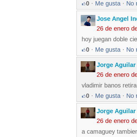
0
·
Me gusta
·
No 
Jose Angel In
26 de enero d
hoy juegan doble ci
0
·
Me gusta
·
No 
Jorge Aguilar
26 de enero d
vladimir banos retira
0
·
Me gusta
·
No 
Jorge Aguilar
26 de enero d
a camaguey tambien