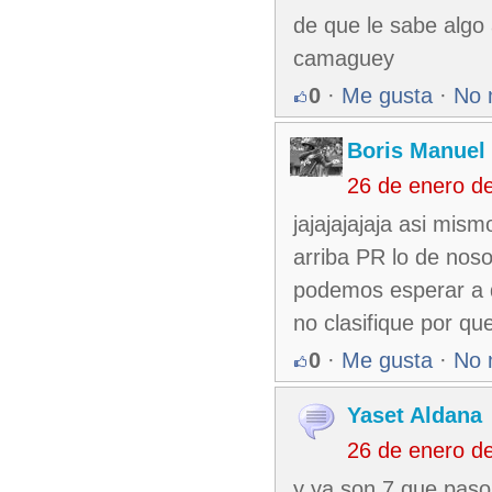
de que le sabe algo 
camaguey
0
·
Me gusta
·
No 
Boris Manuel
26 de enero d
jajajajajaja asi mi
arriba PR lo de noso
podemos esperar a 
no clasifique por qu
0
·
Me gusta
·
No 
Yaset Aldana
26 de enero d
y ya son 7 que paso