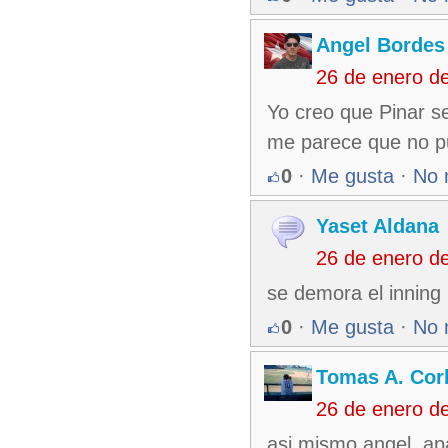
Angel Bordes
26 de enero d
Yo creo que Pinar se
me parece que no pu
0
·
Me gusta
·
No 
Yaset Aldana
26 de enero d
se demora el inning 
0
·
Me gusta
·
No 
Tomas A. Corb
26 de enero d
asi mismo angel, apar