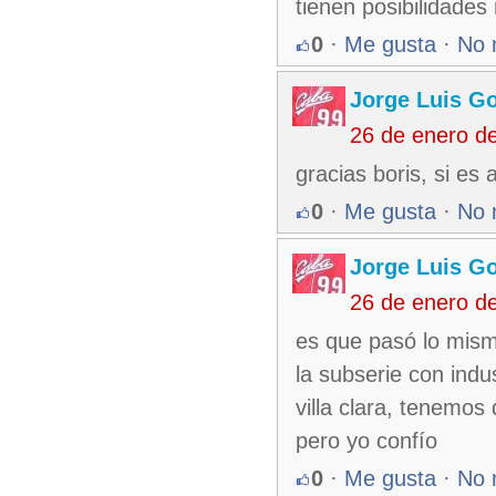
tienen posibilidades
0
·
Me gusta
·
No 
Jorge Luis G
26 de enero d
gracias boris, si es 
0
·
Me gusta
·
No 
Jorge Luis G
26 de enero d
es que pasó lo mismo
la subserie con indus
villa clara, tenemo
pero yo confío
0
·
Me gusta
·
No 