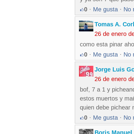
0
·
Me gusta
·
No 
Tomas A. Corb
26 de enero d
como esta pinar aho
0
·
Me gusta
·
No 
Jorge Luis G
26 de enero d
bof, 7 a 1 y pichean
estos muertos y maña
quien debe pichear
0
·
Me gusta
·
No 
Boris Manuel