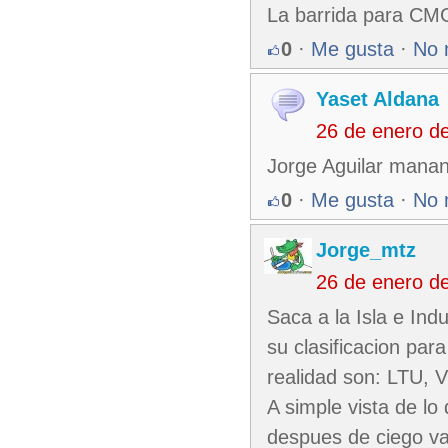
La barrida para CMG
0
·
Me gusta
·
No 
Yaset Aldana
26 de enero d
Jorge Aguilar manan
0
·
Me gusta
·
No 
Jorge_mtz
26 de enero d
Saca a la Isla e Ind
su clasificacion par
realidad son: LTU, 
A simple vista de lo
despues de ciego van