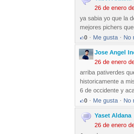
26 de enero d
ya sabia yo que la d
mejores pichers que
0
·
Me gusta
·
No 
Jose Angel In
26 de enero d
arriba pativerdes q
historicamente a mis
6 de occidente y ac
0
·
Me gusta
·
No 
Yaset Aldana
26 de enero d