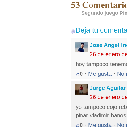
53 Comentarios
Segundo juego Pin
Deja tu comenta
Jose Angel In
26 de enero d
hoy tampoco tenemos
0
·
Me gusta
·
No 
Jorge Aguilar
26 de enero d
yo tampoco cojo reb
pinar vladimir banos
0
·
Me gusta
·
No 