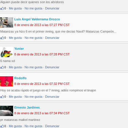
Alguien puede decir quienes son los abridores
0
·
Me gusta
·
No me gusta
·
Denunciar
Luis Angel Valderrama Orozco
8 de enero de 2013 a las 07:27 PM CST
Matanzas ya hizo 6 en el primer inning, que me decias Navil? Matanzas Campeón...
0
·
Me gusta
·
No me gusta
·
Denunciar
Yunier
8 de enero de 2013 a las 07:28 PM CST
6 nama xd
0
·
Me gusta
·
No me gusta
·
Denunciar
Rodolfo
8 de enero de 2013 a las 07:32 PM CST
Hoy se acaba rápido el juego en el 7 inning, adiós rompimos el tinajon
0
·
Me gusta
·
No me gusta
·
Denunciar
Ernesto Jardines
8 de enero de 2013 a las 07:34 PM CST
pr matanzas maikel martinez
0
·
Me gusta
·
No me gusta
·
Denunciar