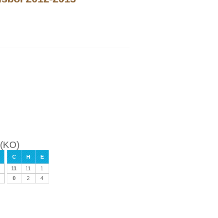
(KO)
C
H
E
11
11
1
0
2
4