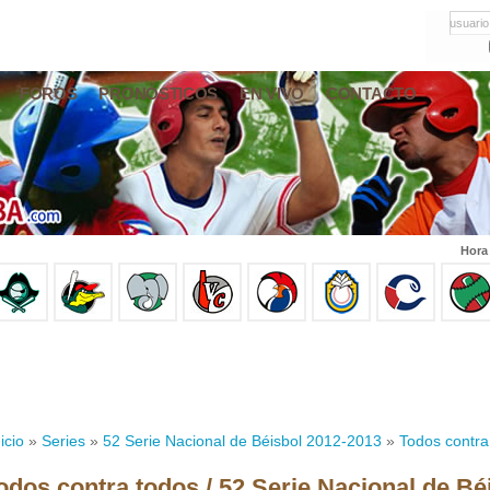
usuario
FOROS
PRONÓSTICOS
EN VIVO
CONTACTO
Hora
icio
»
Series
»
52 Serie Nacional de Béisbol 2012-2013
»
Todos contra
odos contra todos / 52 Serie Nacional de Bé