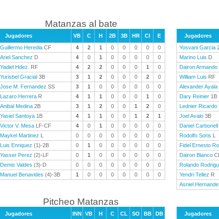
Matanzas al bate
Jugadores
VB
C
H
2B
3B
HR
CI
E
Jugadores
Guillermo Heredia
CF
4
2
1
0
0
0
0
0
Yosvani Garcia
Ariel Sanchez
D
4
0
1
0
0
0
0
0
Marino Luis
D
Yadiel Hdez.
RF
4
2
2
0
0
0
1
0
Dairon Armando
Yurisbel Gracial
3B
3
1
2
0
0
0
2
0
William Luis
RF
Jose M. Fernandez
SS
3
1
0
0
0
0
0
0
Alexander Ayala
Lazaro Herrera
R
4
1
1
0
0
0
1
0
Dary Reinier
1B
Anibal Medina
2B
3
1
2
0
0
1
2
0
Lednier Ricardo
Yasiel Santoya
1B
4
1
1
0
0
1
2
1
Joel Avalo
3B
Victor V. Mesa
LF-CF
4
0
1
0
0
0
0
0
Daniel Carbonell
Maykel Martinez
L
0
0
0
0
0
0
0
0
Rodolfo Soris
L
Luis Enriquez
(1)-2B
0
1
0
0
0
0
0
0
Fidel Ernesto R
Yasser Perez
(2)-LF
0
1
0
0
0
0
0
0
Dairon Blanco
C
Demis Valdes
(3)-D
0
0
0
0
0
0
0
0
Rolando Rodrig
Manuel Benavides
(4)-3B
1
0
0
0
0
0
0
0
Yendri Tellez
R
Asniel Hernande
Pitcheo Matanzas
Jugadores
INN
VB
H
C
CL
SO
BB
DB
Jugadores