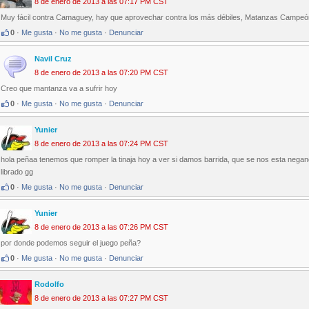
8 de enero de 2013 a las 07:17 PM CST
Muy fácil contra Camaguey, hay que aprovechar contra los más débiles, Matanzas Campeó
0
·
Me gusta
·
No me gusta
·
Denunciar
Navil Cruz
8 de enero de 2013 a las 07:20 PM CST
Creo que mantanza va a sufrir hoy
0
·
Me gusta
·
No me gusta
·
Denunciar
Yunier
8 de enero de 2013 a las 07:24 PM CST
hola peñaa tenemos que romper la tinaja hoy a ver si damos barrida, que se nos esta negan
librado gg
0
·
Me gusta
·
No me gusta
·
Denunciar
Yunier
8 de enero de 2013 a las 07:26 PM CST
por donde podemos seguir el juego peña?
0
·
Me gusta
·
No me gusta
·
Denunciar
Rodolfo
8 de enero de 2013 a las 07:27 PM CST