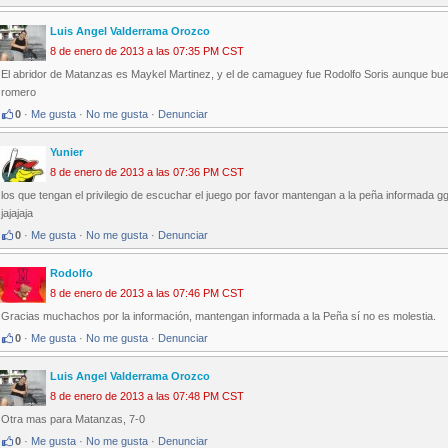
Luis Angel Valderrama Orozco
8 de enero de 2013 a las 07:35 PM CST
El abridor de Matanzas es Maykel Martinez, y el de camaguey fue Rodolfo Soris aunque bu
romero
0
·
Me gusta
·
No me gusta
·
Denunciar
Yunier
8 de enero de 2013 a las 07:36 PM CST
los que tengan el privilegio de escuchar el juego por favor mantengan a la peña informada g
jajajaja
0
·
Me gusta
·
No me gusta
·
Denunciar
Rodolfo
8 de enero de 2013 a las 07:46 PM CST
Gracias muchachos por la información, mantengan informada a la Peña sí no es molestia.
0
·
Me gusta
·
No me gusta
·
Denunciar
Luis Angel Valderrama Orozco
8 de enero de 2013 a las 07:48 PM CST
Otra mas para Matanzas, 7-0
0
·
Me gusta
·
No me gusta
·
Denunciar