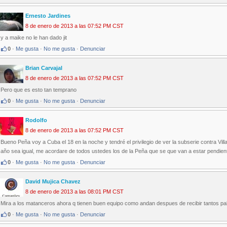
Ernesto Jardines
8 de enero de 2013 a las 07:52 PM CST
y a maike no le han dado jit
0
·
Me gusta
·
No me gusta
·
Denunciar
Brian Carvajal
8 de enero de 2013 a las 07:52 PM CST
Pero que es esto tan temprano
0
·
Me gusta
·
No me gusta
·
Denunciar
Rodolfo
8 de enero de 2013 a las 07:52 PM CST
Bueno Peña voy a Cuba el 18 en la noche y tendré el privilegio de ver la subserie contra Vill
año sea igual, me acordare de todos ustedes los de la Peña que se que van a estar pendien
0
·
Me gusta
·
No me gusta
·
Denunciar
David Mujica Chavez
8 de enero de 2013 a las 08:01 PM CST
Mira a los matanceros ahora q tienen buen equipo como andan despues de recibir tantos palo
0
·
Me gusta
·
No me gusta
·
Denunciar