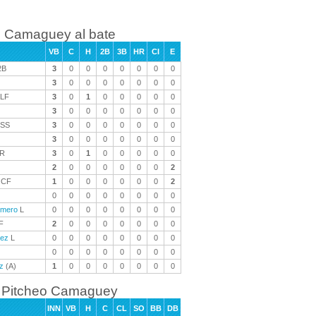
Camaguey al bate
VB
C
H
2B
3B
HR
CI
E
2B
3
0
0
0
0
0
0
0
3
0
0
0
0
0
0
0
LF
3
0
1
0
0
0
0
0
3
0
0
0
0
0
0
0
SS
3
0
0
0
0
0
0
0
3
0
0
0
0
0
0
0
R
3
0
1
0
0
0
0
0
2
0
0
0
0
0
0
2
CF
1
0
0
0
0
0
0
2
0
0
0
0
0
0
0
0
omero
L
0
0
0
0
0
0
0
0
F
2
0
0
0
0
0
0
0
uez
L
0
0
0
0
0
0
0
0
0
0
0
0
0
0
0
0
z
(A)
1
0
0
0
0
0
0
0
Pitcheo Camaguey
INN
VB
H
C
CL
SO
BB
DB