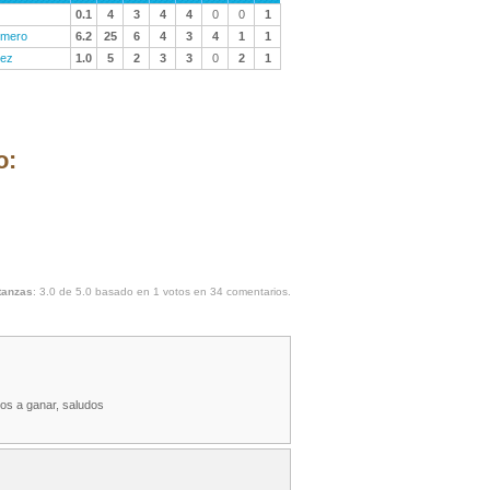
0.1
4
3
4
4
0
0
1
omero
6.2
25
6
4
3
4
1
1
uez
1.0
5
2
3
3
0
2
1
o:
tanzas
:
3.0
de
5.0
basado en
1
votos en
34
comentarios.
os a ganar, saludos