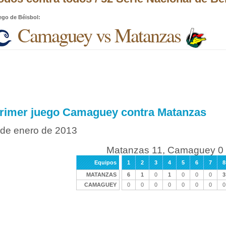
ego de Béisbol
:
Camaguey vs Matanzas
rimer juego Camaguey contra Matanzas
 de enero de 2013
Matanzas 11, Camaguey 0 
Equipos
1
2
3
4
5
6
7
8
MATANZAS
6
1
0
1
0
0
0
3
CAMAGUEY
0
0
0
0
0
0
0
0