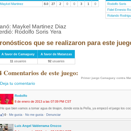
Maykel Martinez
8.0
27
2
0
0
3
1
0
Rodolfo Soris
Fidel Ernesto R
Rolando Rodrig
anó: Maykel Martinez Diaz
erdió: Rodolfo Soris Yera
ronósticos que se realizaron para este jueg
A favor de Camaguey
A favor de Matanzas
11
usuarios
92
usuarios
4 Comentarios de este juego:
Primer juego Camaguey contra Ma
Deja tu comentario
Rodolfo
8 de enero de 2013 a las 07:09 PM CST
He que bien vamos a tomar agua de tinajon, donde esta la Peña, ya empezó el juego los coc
0
·
Me gusta
·
No me gusta
·
Denunciar
Luis Angel Valderrama Orozco