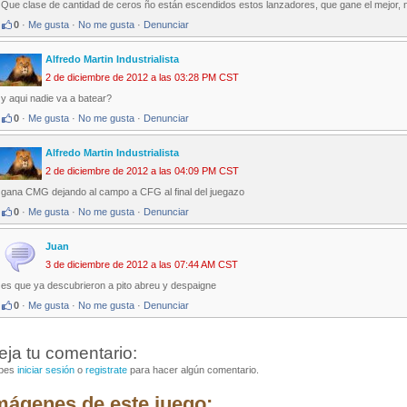
Que clase de cantidad de ceros ño están escendidos estos lanzadores, que gane el mejor,
0
·
Me gusta
·
No me gusta
·
Denunciar
Alfredo Martin Industrialista
2 de diciembre de 2012 a las 03:28 PM CST
y aqui nadie va a batear?
0
·
Me gusta
·
No me gusta
·
Denunciar
Alfredo Martin Industrialista
2 de diciembre de 2012 a las 04:09 PM CST
gana CMG dejando al campo a CFG al final del juegazo
0
·
Me gusta
·
No me gusta
·
Denunciar
Juan
3 de diciembre de 2012 a las 07:44 AM CST
es que ya descubrieron a pito abreu y despaigne
0
·
Me gusta
·
No me gusta
·
Denunciar
eja tu comentario:
bes
iniciar sesión
o
registrate
para hacer algún comentario.
mágenes de este juego: