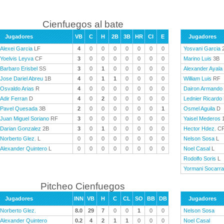
Cienfuegos al bate
Jugadores
VB
C
H
2B
3B
HR
CI
E
Jugadores
Alexei Garcia
LF
4
0
0
0
0
0
0
0
Yosvani Garcia
Yoelvis Leyva
CF
3
0
0
0
0
0
0
0
Marino Luis
3B
Barbaro Erisbel
SS
3
0
1
0
0
0
0
0
Alexander Ayala
Jose Dariel Abreu
1B
4
0
1
1
0
0
0
0
William Luis
RF
Osvaldo Arias
R
4
0
0
0
0
0
0
0
Dairon Armando
Adir Ferran
D
4
0
2
0
0
0
0
0
Lednier Ricardo
Pavel Quesada
3B
2
0
0
0
0
0
0
1
Osmel Aguila
D
Juan Miguel Soriano
RF
3
0
0
0
0
0
0
0
Yaisel Mederos
Darian Gonzalez
2B
3
0
1
0
0
0
0
0
Hector Hdez.
C
Norberto Glez.
L
0
0
0
0
0
0
0
0
Nelson Sosa
L
Alexander Quintero
L
0
0
0
0
0
0
0
0
Noel Casal
L
Rodolfo Soris
L
Yormani Socarr
Pitcheo Cienfuegos
Jugadores
INN
VB
H
C
CL
SO
BB
DB
Jugadores
Norberto Glez.
8.0
29
7
0
0
1
0
0
Nelson Sosa
Alexander Quintero
0.2
4
2
1
1
0
0
0
Noel Casal