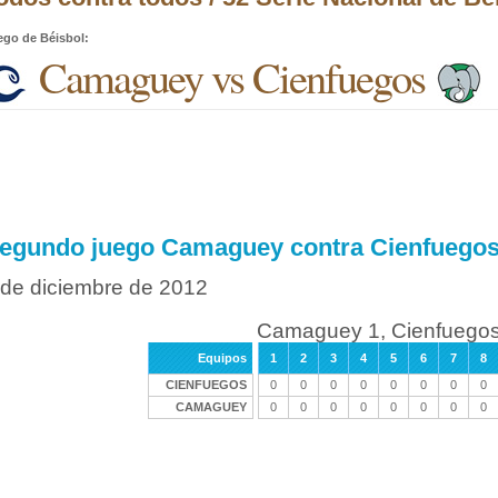
ego de Béisbol
:
Camaguey vs Cienfuegos
egundo juego Camaguey contra Cienfuego
 de diciembre de 2012
Camaguey 1, Cienfuegos
Equipos
1
2
3
4
5
6
7
8
CIENFUEGOS
0
0
0
0
0
0
0
0
CAMAGUEY
0
0
0
0
0
0
0
0