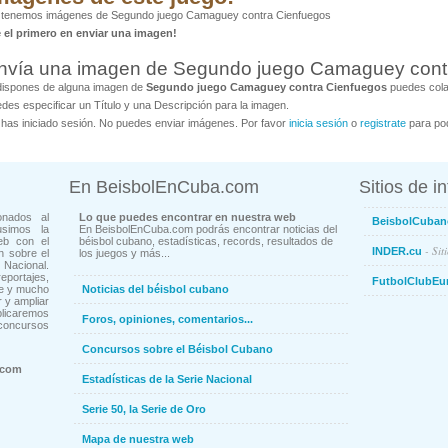
 tenemos imágenes de Segundo juego Camaguey contra Cienfuegos
é el primero en enviar una imagen!
nvía una imagen de Segundo juego Camaguey cont
dispones de alguna imagen de
Segundo juego Camaguey contra Cienfuegos
puedes colab
des especificar un Título y una Descripción para la imagen.
has iniciado sesión. No puedes enviar imágenes. Por favor
inicia sesión
o
registrate
para pod
En BeisbolEnCuba.com
Sitios de i
onados al
Lo que puedes encontrar en nuestra web
BeisbolCuban
usimos la
En BeisbolEnCuba.com podrás encontrar noticias del
eb con el
béisbol cubano, estadísticas, records, resultados de
- Sit
INDER.cu
n sobre el
los juegos y más...
Nacional.
ortajes,
FutbolClubEu
ne y mucho
Noticias del béisbol cubano
 y ampliar
blicaremos
Foros, opiniones, comentarios...
concursos
Concursos sobre el Béisbol Cubano
.com
Estadísticas de la Serie Nacional
Serie 50, la Serie de Oro
Mapa de nuestra web