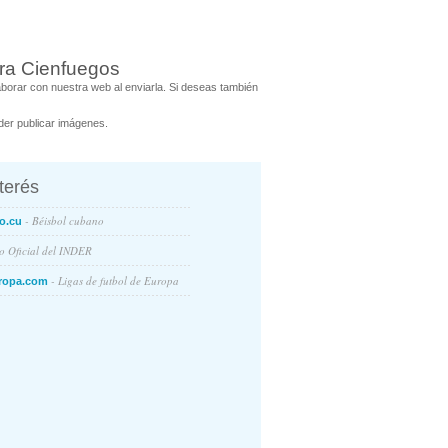
ra Cienfuegos
orar con nuestra web al enviarla. Si deseas también
er publicar imágenes.
nterés
- Béisbol cubano
o.cu
io Oficial del INDER
- Ligas de futbol de Europa
ropa.com