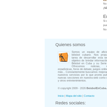
No
¡S
E
Si 
pue
No 
Quienes somos
Somos un equipo de afici
béisbol cubano. Nos prop
tarea de desarrollar esta w
objetivo de brindar informació
Béisbol en Cuba y su Serie 
Ofrecemos noticias, rep
estadísticas, foros de debate, juegos onli
más... Constantemente buscamos mejorar
nuestros servicios por lo que pronto pu
nuevas secciones en nuestra web como 
y otros entretenimientos.
© copyright 2009 - 2026
BeisbolEnCuba
Inicio
|
Mapa del sitio
|
Contacto
Redes sociales: