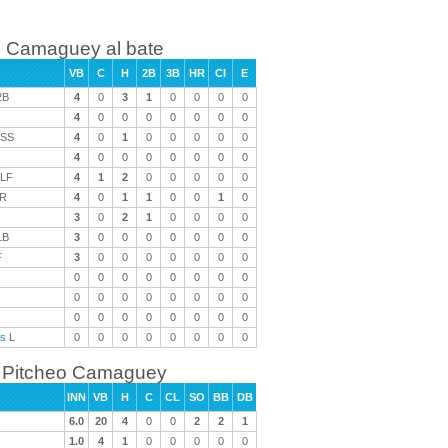
Camaguey al bate
VB
C
H
2B
3B
HR
CI
E
2B
4
0
3
1
0
0
0
0
4
0
0
0
0
0
0
0
SS
4
0
1
0
0
0
0
0
4
0
0
0
0
0
0
0
LF
4
1
2
0
0
0
0
0
R
4
0
1
1
0
0
1
0
3
0
2
1
0
0
0
0
1B
3
0
0
0
0
0
0
0
F
3
0
0
0
0
0
0
0
0
0
0
0
0
0
0
0
0
0
0
0
0
0
0
0
0
0
0
0
0
0
0
0
as
L
0
0
0
0
0
0
0
0
Pitcheo Camaguey
INN
VB
H
C
CL
SO
BB
DB
6.0
20
4
0
0
2
2
1
1.0
4
1
0
0
0
0
0