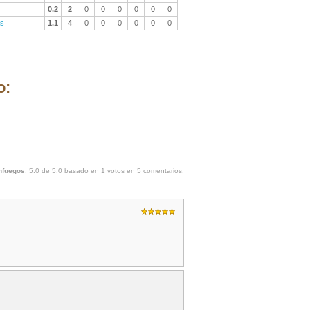
0.2
2
0
0
0
0
0
0
as
1.1
4
0
0
0
0
0
0
o:
nfuegos
:
5.0
de
5.0
basado en
1
votos en
5
comentarios.