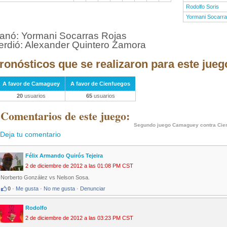
Rodolfo Soris
Yormani Socarr
anó: Yormani Socarras Rojas
erdió: Alexander Quintero Zamora
ronósticos que se realizaron para este jueg
A favor de Camaguey
A favor de Cienfuegos
20
usuarios
65
usuarios
 Comentarios de este juego:
Segundo juego Camaguey contra Cie
Deja tu comentario
Félix Armando Quirós Tejeira
2 de diciembre de 2012 a las 01:08 PM CST
Norberto González vs Nelson Sosa.
0
·
Me gusta
·
No me gusta
·
Denunciar
Rodolfo
2 de diciembre de 2012 a las 03:23 PM CST