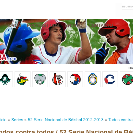
usuario
FOROS
PRONÓSTICOS
EN VIVO
CONTACTO
Ho
icio
»
Series
»
52 Serie Nacional de Béisbol 2012-2013
»
Todos contra
odos contra todos / 52 Serie Nacional de Bé