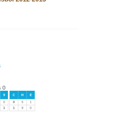
s
 0
9
C
H
E
0
0
5
1
1
1
9
0