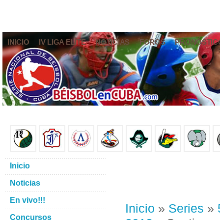
INICIO
IV LIGA ELITE
NOTICIAS
FOROS
PRONÓSTIC
Inicio
Noticias
En vivo!!!
Inicio
»
Series
»
Concursos