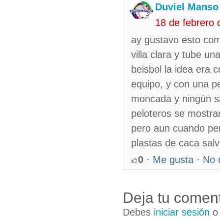
Duviel Manso
18 de febrero
ay gustavo esto com
villa clara y tube u
beisbol la idea era 
equipo, y con una pe
moncada y ningún sa
peloteros se mostrar
pero aun cuando perd
plastas de caca sal
0
·
Me gusta
·
No 
Deja tu coment
Debes
iniciar sesión