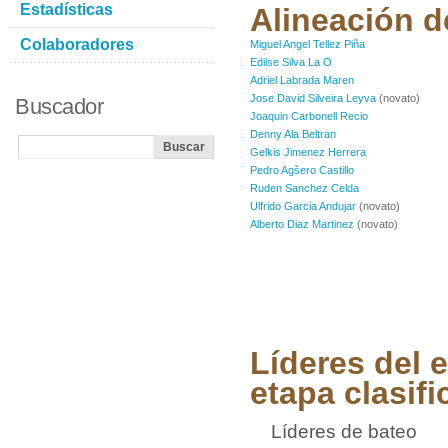
Estadísticas
Alineación d
Colaboradores
Miguel Angel Tellez Piña
Edilse Silva La O
Adriel Labrada Maren
Jose David Silveira Leyva
(novato)
Buscador
Joaquin Carbonell Recio
Denny Ala Beltran
Gelkis Jimenez Herrera
Pedro Agšero Castillo
Ruden Sanchez Celda
Ulfrido Garcia Andujar
(novato)
Alberto Diaz Martinez
(novato)
Líderes del 
etapa clasifi
Líderes de bateo