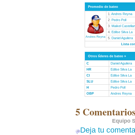
Promedio de bateo
1.
Andres Reyna
2.
Pedro Poll
3.
Maikel Castella
4.
Edilse Silva La
Andres Reyna
5.
Daniel Aguilera
Lista co
Otros líderes de bateo »
C
Daniel Aguilera
HR
Edilse Silva La
CI
Edilse Silva La
SLU
Edilse Silva La
H
Pedro Poll
OBP
Andres Reyna
5 Comentarios
Equipo S
Deja tu comenta