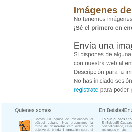
Imágenes de
No tenemos imágenes
¡Sé el primero en en
Envía una ima
Si dispones de algun
con nuestra web al en
Descripción para la i
No has iniciado sesió
registrate
para poder 
Quienes somos
En BeisbolE
Somos un equipo de aficionados al
Lo que puedes enco
béisbol cubano. Nos propusimos la
En BeisbolEnCuba.co
tarea de desarrollar esta web con el
béisbol cubano, estad
objetivo de brindar información sobre el
los juegos y más...