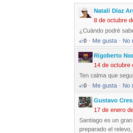
Natalí Díaz A
8 de octubre 
¿Cuàndo podrè saber
0
·
Me gusta
·
No 
Rigoberto No
14 de octubre
Ten calma que segu
0
·
Me gusta
·
No 
Gustavo Cres
17 de enero d
Santiago es un gran
preparado el relevo,