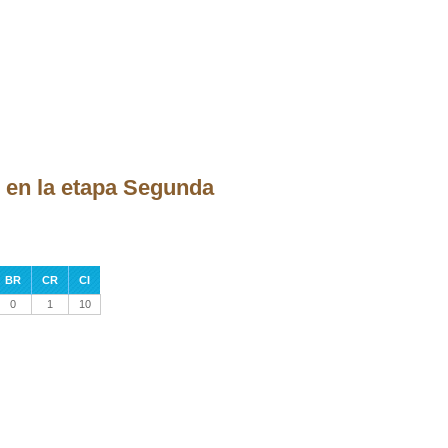
 en la etapa Segunda
BR
CR
CI
0
1
10