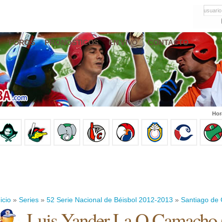
usuario
FOROS
PRONÓSTICOS
EN VIVO
CONTACTO
Hor
icio
»
Series
»
52 Serie Nacional de Béisbol 2012-2013
»
Santiago de
Luis Yander La O Camacho