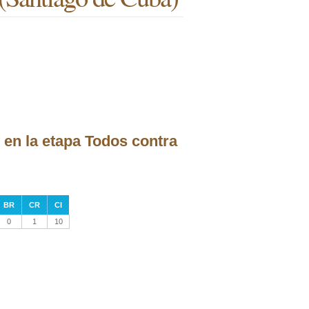
en la etapa Todos contra
BR
CR
CI
0
1
10