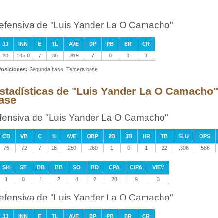
efensiva de "Luis Yander La O Camacho"
JJ
INN
E
TL
AVE
DP
PB
BR
CR
20
145.0
7
86
.919
7
0
0
0
Posiciones:
Segunda base, Tercera base
stadísticas de "Luis Yander La O Camacho"
ase
fensiva de "Luis Yander La O Camacho"
CB
VB
C
H
AVE
OBP
2B
3B
HR
TB
SLU
OPS
76
72
7
18
.250
.280
1
0
1
22
.306
.586
SH
SF
DB
BB
SO
BD
CPA
CIPA
VIEV
1
0
1
2
4
2
28
9
3
efensiva de "Luis Yander La O Camacho"
JJ
INN
E
TL
AVE
DP
PB
BR
CR