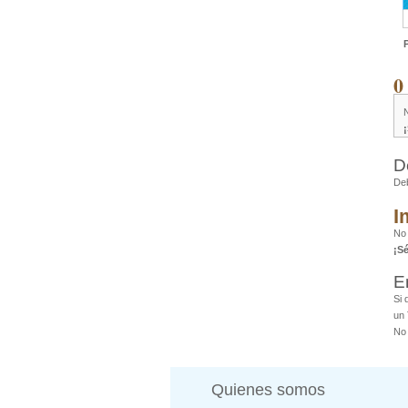
0
D
De
I
No
¡S
E
Si 
un 
No 
Quienes somos