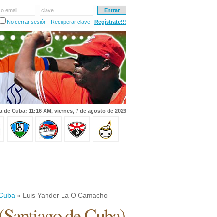
 o email
clave
No cerrar sesión
Recuperar clave
Regístrate!!!
a de Cuba: 11:16 AM, viernes, 7 de agosto de 2026
 Cuba
» Luis Yander La O Camacho
(
Santiago de Cuba
)