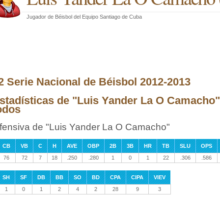
Jugador de Béisbol
del
Equipo Santiago de Cuba
2 Serie Nacional de Béisbol 2012-2013
stadísticas de "Luis Yander La O Camacho" 
odos
fensiva de "Luis Yander La O Camacho"
CB
VB
C
H
AVE
OBP
2B
3B
HR
TB
SLU
OPS
76
72
7
18
.250
.280
1
0
1
22
.306
.586
SH
SF
DB
BB
SO
BD
CPA
CIPA
VIEV
1
0
1
2
4
2
28
9
3