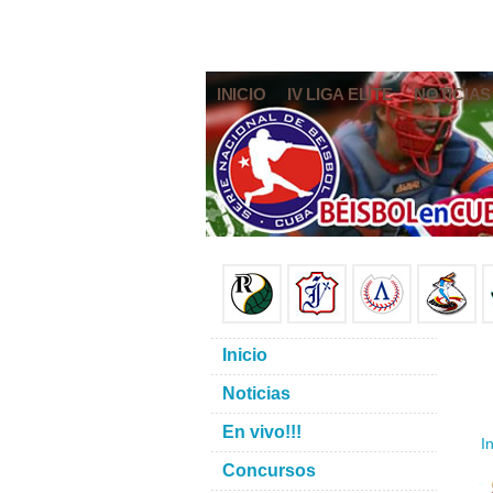
INICIO
IV LIGA ELITE
NOTICIAS
Inicio
Noticias
En vivo!!!
In
Concursos