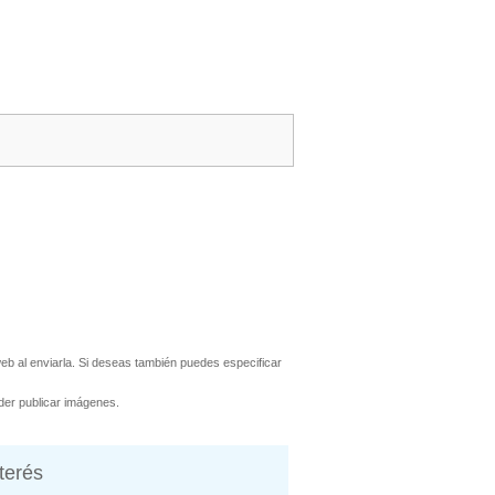
b al enviarla. Si deseas también puedes especificar
er publicar imágenes.
nterés