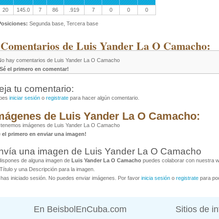
20
145.0
7
86
.919
7
0
0
0
Posiciones:
Segunda base, Tercera base
 Comentarios de Luis Yander La O Camacho:
No hay comentarios de Luis Yander La O Camacho
¡Sé el primero en comentar!
eja tu comentario:
bes
iniciar sesión
o
registrate
para hacer algún comentario.
mágenes de Luis Yander La O Camacho:
 tenemos imágenes de Luis Yander La O Camacho
é el primero en enviar una imagen!
nvía una imagen de Luis Yander La O Camacho
dispones de alguna imagen de
Luis Yander La O Camacho
puedes colaborar con nuestra we
Título y una Descripción para la imagen.
has iniciado sesión. No puedes enviar imágenes. Por favor
inicia sesión
o
registrate
para pod
En BeisbolEnCuba.com
Sitios de i