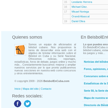
15
Leodanis Herrera
16
Michael Glez.
17
Misael Noriega
Orandi Abascal
19
Dariel Oliva
Quienes somos
En BeisbolE
Somos un equipo de aficionados al
Lo que puedes enco
béisbol cubano. Nos propusimos la
En BeisbolEnCuba.co
tarea de desarrollar esta web con el
béisbol cubano, estad
objetivo de brindar información sobre el
los juegos y más...
Béisbol en Cuba y su Serie Nacional.
Ofrecemos noticias, reportajes,
estadísticas, foros de debate, juegos online y mucho
Noticias del béisb
más... Constantemente buscamos mejorar y ampliar
nuestros servicios por lo que pronto publicaremos
Foros, opiniones, 
nuevas secciones en nuestra web como concursos
y otros entretenimientos.
Concursos sobre e
© copyright 2009 - 2026
BeisbolEnCuba.com
Estadísticas de la 
Inicio
|
Mapa del sitio
|
Contacto
Serie 50, la Serie d
Redes sociales:
Mapa de nuestra 
Directorio de Béi