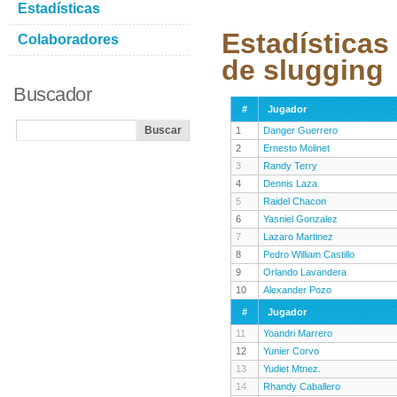
Estadísticas
Estadísticas
Colaboradores
de slugging
Buscador
#
Jugador
1
Danger Guerrero
2
Ernesto Molinet
3
Randy Terry
4
Dennis Laza
5
Raidel Chacon
6
Yasniel Gonzalez
7
Lazaro Martinez
8
Pedro William Castillo
9
Orlando Lavandera
10
Alexander Pozo
#
Jugador
11
Yoandri Marrero
12
Yunier Corvo
13
Yudiet Mtnez.
14
Rhandy Caballero