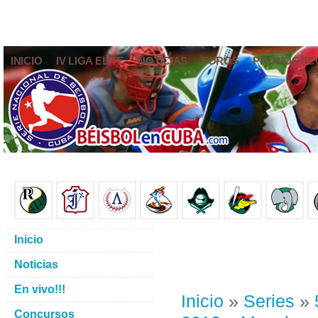
INICIO
IV LIGA ELITE
NOTICIAS
FOROS
PRONÓSTIC
Inicio
Noticias
En vivo!!!
Inicio
»
Series
»
Concursos