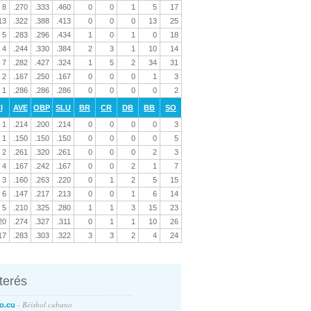
8
.270
.333
.460
0
0
1
5
17
13
.322
.388
.413
0
0
0
13
25
5
.283
.296
.434
1
0
1
0
18
4
.244
.330
.384
2
3
1
10
14
7
.282
.427
.324
1
5
2
34
31
2
.167
.250
.167
0
0
0
1
3
1
.286
.286
.286
0
0
0
0
2
I
AVE
OBP
SLU
BR
CR
DB
BB
SO
1
.214
.200
.214
0
0
0
0
3
1
.150
.150
.150
0
0
0
0
5
2
.261
.320
.261
0
0
0
2
3
4
.167
.242
.167
0
0
2
1
7
3
.160
.263
.220
0
1
2
5
15
6
.147
.217
.213
0
0
1
6
14
5
.210
.325
.280
1
1
3
15
23
20
.274
.327
.311
0
1
1
10
26
17
.283
.303
.322
3
3
2
4
24
nterés
- Béisbol cubano
o.cu