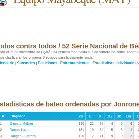
odos contra todos / 52 Serie Nacional de Bé
de el 25 de noviembre se jugará una primera fase hasta el 3 de febrero de “todos contra t
de clasificarán los primeros 8 equipos para la siguiente ronda.
lendario
Subseries
Posiciones
Enfrentamientos
Estadísticas individuales
|
|
|
|
stadísticas de bateo ordenadas por Jonron
#
Jugador
VB
C
H
2B
3B
HR
C
1
Ernesto Molinet
130
21
38
4
0
6
2
Dennis Laza
131
19
34
5
3
4
3
Danger Guerrero
120
12
41
9
0
3