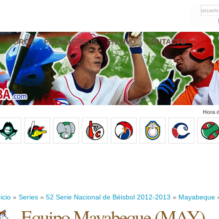
usuario
FOROS
PRONÓSTICOS
EN VIVO
CONTACTO
Hora d
icio
»
Series
»
52 Serie Nacional de Béisbol 2012-2013
»
Mayabeque
»
Equipo Mayabeque (MAY)