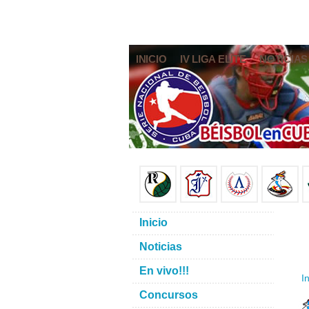
INICIO
IV LIGA ELITE
NOTICIAS
Inicio
Noticias
En vivo!!!
In
Concursos