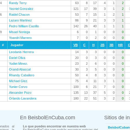
4
Randy Terry
63
8
17
4
1
2
Yasniel Gonzalez
121
17
39
3
1
2
6
Raidel Chacon
53
7
15
1
2
1
Lazaro Martinez
86
9
21
3
3
1
Pedro William Castillo
142
26
40
1
1
1
9
Misael Noriega
6
0
1
0
0
0
Yoandri Marrero
7
0
2
0
0
0
#
Jugador
VB
C
H
2B
3B
HR
C
Leodanis Herrera
14
3
3
0
0
0
Dariel Oliva
20
0
3
0
0
0
Yudiet Mtnez.
23
2
6
0
0
0
Orandi Abascal
30
3
5
0
0
0
Rhandy Caballero
50
4
8
3
0
0
Michael Glez.
75
4
11
3
1
0
Yunier Corvo
100
6
21
7
0
0
Alexander Pozo
135
13
37
5
0
0
Orlando Lavandera
180
22
51
3
2
0
En BeisbolEnCuba.com
Sitios de i
onados al
Lo que puedes encontrar en nuestra web
BeisbolCuban
usimos la
En BeisbolEnCuba.com podrás encontrar noticias del