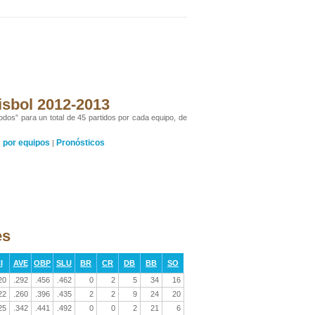
isbol 2012-2013
odos” para un total de 45 partidos por cada equipo, de
por equipos
Pronósticos
y
|
es
I
AVE
OBP
SLU
BR
CR
DB
BB
SO
20
.292
.456
.462
0
2
5
34
16
22
.260
.396
.435
2
2
9
24
20
25
.342
.441
.492
0
0
2
21
6