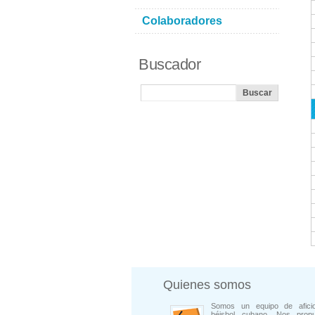
Colaboradores
Buscador
Quienes somos
Somos un equipo de afici
béisbol cubano. Nos prop