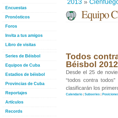
2013
»
Cienfueg
Encuestas
Equipo Ci
Pronósticos
Foros
Invita a tus amigos
Libro de visitas
Todos contra
Series de Béisbol
Béisbol 201
Equipos de Cuba
Desde el 25 de novie
Estadios de béisbol
“todos contra todos”
Provincias de Cuba
clasificarán los prime
Reportajes
Calendario
Subseries
Posicione
|
|
Artículos
Records