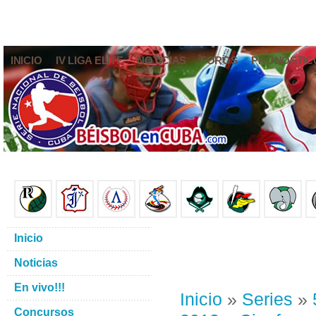
INICIO
IV LIGA ELITE
NOTICIAS
FOROS
PRONÓSTIC
Inicio
Noticias
En vivo!!!
Inicio
»
Series
»
Concursos