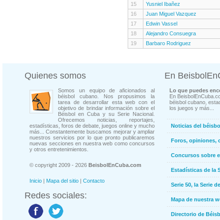
15
Yusniel Ibañez
16
Juan Miguel Vazquez
17
Edwin Vassel
18
Alejandro Consuegra
19
Barbaro Rodriguez
Quienes somos
En BeisbolE
Somos un equipo de aficionados al
Lo que puedes enco
béisbol cubano. Nos propusimos la
En BeisbolEnCuba.co
tarea de desarrollar esta web con el
béisbol cubano, estad
objetivo de brindar información sobre el
los juegos y más...
Béisbol en Cuba y su Serie Nacional.
Ofrecemos noticias, reportajes,
estadísticas, foros de debate, juegos online y mucho
Noticias del béisb
más... Constantemente buscamos mejorar y ampliar
nuestros servicios por lo que pronto publicaremos
Foros, opiniones, 
nuevas secciones en nuestra web como concursos
y otros entretenimientos.
Concursos sobre e
© copyright 2009 - 2026
BeisbolEnCuba.com
Estadísticas de la 
Inicio
|
Mapa del sitio
|
Contacto
Serie 50, la Serie d
Redes sociales:
Mapa de nuestra 
Directorio de Béi