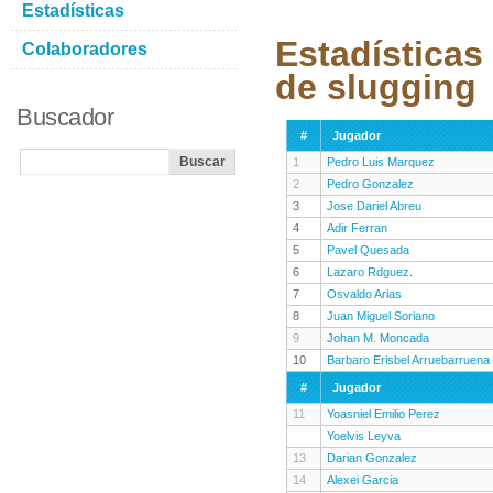
Estadísticas
Estadísticas
Colaboradores
de slugging
Buscador
#
Jugador
1
Pedro Luis Marquez
2
Pedro Gonzalez
3
Jose Dariel Abreu
4
Adir Ferran
5
Pavel Quesada
6
Lazaro Rdguez.
7
Osvaldo Arias
8
Juan Miguel Soriano
9
Johan M. Moncada
10
Barbaro Erisbel Arruebarruena
#
Jugador
11
Yoasniel Emilio Perez
Yoelvis Leyva
13
Darian Gonzalez
14
Alexei Garcia