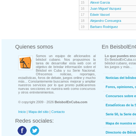
15
Alexei Garcia
16
Juan Miguel Vazquez
17
Edwin Vassel
18
Alejandro Consuegra
19
Barbaro Rodriguez
Quienes somos
En BeisbolE
Somos un equipo de aficionados al
Lo que puedes enco
béisbol cubano. Nos propusimos la
En BeisbolEnCuba.co
tarea de desarrollar esta web con el
béisbol cubano, estad
objetivo de brindar información sobre el
los juegos y más...
Béisbol en Cuba y su Serie Nacional.
Ofrecemos noticias, reportajes,
estadísticas, foros de debate, juegos online y mucho
Noticias del béisb
más... Constantemente buscamos mejorar y ampliar
nuestros servicios por lo que pronto publicaremos
Foros, opiniones, 
nuevas secciones en nuestra web como concursos
y otros entretenimientos.
Concursos sobre e
© copyright 2009 - 2026
BeisbolEnCuba.com
Estadísticas de la 
Inicio
|
Mapa del sitio
|
Contacto
Serie 50, la Serie d
Redes sociales:
Mapa de nuestra 
Directorio de Béi