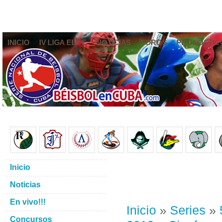
INICIO
IV LIGA ELITE
NOTICIAS
FOROS
PRONÓSTIC
Inicio
Noticias
En vivo!!!
Inicio
»
Series
»
Concursos