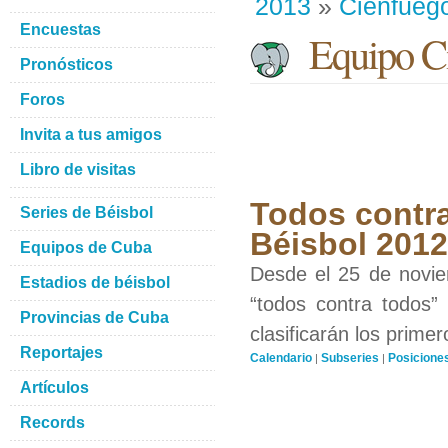
2013
»
Cienfueg
Encuestas
Equipo Ci
Pronósticos
Foros
Invita a tus amigos
Libro de visitas
Todos contra
Series de Béisbol
Béisbol 201
Equipos de Cuba
Desde el 25 de novie
Estadios de béisbol
“todos contra todos”
Provincias de Cuba
clasificarán los prime
Reportajes
Calendario
Subseries
Posicione
|
|
Artículos
Records