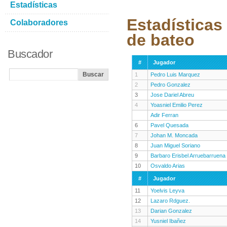
Estadísticas
Estadísticas
Colaboradores
de bateo
Buscador
#
Jugador
1
Pedro Luis Marquez
2
Pedro Gonzalez
3
Jose Dariel Abreu
4
Yoasniel Emilio Perez
Adir Ferran
6
Pavel Quesada
7
Johan M. Moncada
8
Juan Miguel Soriano
9
Barbaro Erisbel Arruebarruena
10
Osvaldo Arias
#
Jugador
11
Yoelvis Leyva
12
Lazaro Rdguez.
13
Darian Gonzalez
14
Yusniel Ibañez