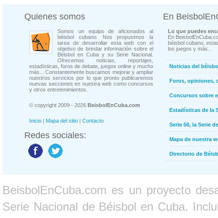
Quienes somos
En BeisbolE
Somos un equipo de aficionados al
Lo que puedes enco
béisbol cubano. Nos propusimos la
En BeisbolEnCuba.co
tarea de desarrollar esta web con el
béisbol cubano, estad
objetivo de brindar información sobre el
los juegos y más...
Béisbol en Cuba y su Serie Nacional.
Ofrecemos noticias, reportajes,
estadísticas, foros de debate, juegos online y mucho
Noticias del béisb
más... Constantemente buscamos mejorar y ampliar
nuestros servicios por lo que pronto publicaremos
Foros, opiniones, 
nuevas secciones en nuestra web como concursos
y otros entretenimientos.
Concursos sobre e
© copyright 2009 - 2026
BeisbolEnCuba.com
Estadísticas de la 
Inicio
|
Mapa del sitio
|
Contacto
Serie 50, la Serie d
Redes sociales:
Mapa de nuestra 
Directorio de Béi
BeisbolEnCuba.com es un proyecto desarr
Serie Nacional de Béisbol en Cuba. Inclui