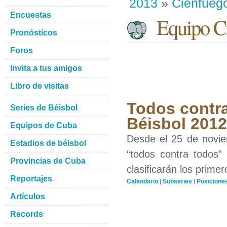
2013
»
Cienfueg
Encuestas
Equipo Ci
Pronósticos
Foros
Invita a tus amigos
Libro de visitas
Todos contra
Series de Béisbol
Béisbol 201
Equipos de Cuba
Desde el 25 de novie
Estadios de béisbol
“todos contra todos”
Provincias de Cuba
clasificarán los prime
Reportajes
Calendario
Subseries
Posicione
|
|
Artículos
Records