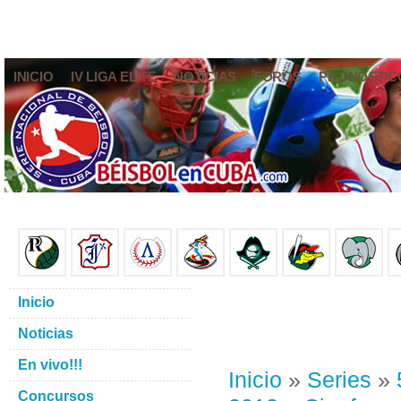
INICIO
IV LIGA ELITE
NOTICIAS
FOROS
PRONÓSTIC
Inicio
Noticias
En vivo!!!
Inicio
»
Series
»
Concursos