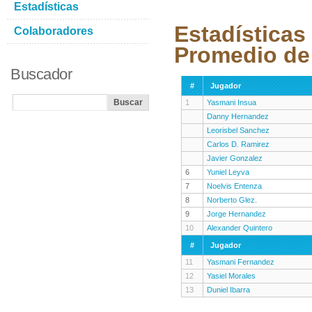
Estadísticas
Estadísticas
Colaboradores
Promedio de
Buscador
#
Jugador
1
Yasmani Insua
Danny Hernandez
Leorisbel Sanchez
Carlos D. Ramirez
Javier Gonzalez
6
Yuniel Leyva
7
Noelvis Entenza
8
Norberto Glez.
9
Jorge Hernandez
10
Alexander Quintero
#
Jugador
11
Yasmani Fernandez
12
Yasiel Morales
13
Duniel Ibarra