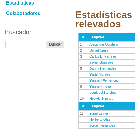
Estadísticas
Estadísticas
Colaboradores
relevados
Buscador
#
Jugador
1
Alexander Quintero
2
Duniel Ibarra
3
Carlos D. Ramirez
Javier Gonzalez
5
Danny Hernandez
Yasiel Morales
Yasmani Fernandez
8
Yasmani Insua
Leorisbel Sanchez
10
Noelvis Entenza
#
Jugador
11
Yuniel Leyva
Norberto Glez.
Jorge Hernandez