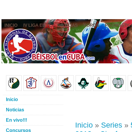
INICIO
IV LIGA ELITE
NOTICIAS
FOROS
PRONÓSTIC
Inicio
Noticias
En vivo!!!
Inicio
»
Series
»
Concursos