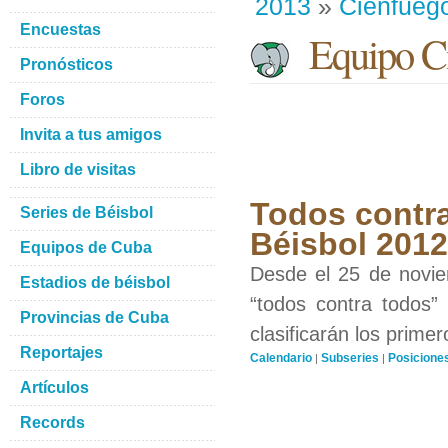
2013
»
Cienfueg
Encuestas
Equipo Ci
Pronósticos
Foros
Invita a tus amigos
Libro de visitas
Todos contra
Series de Béisbol
Béisbol 201
Equipos de Cuba
Desde el 25 de novie
Estadios de béisbol
“todos contra todos”
Provincias de Cuba
clasificarán los prime
Reportajes
Calendario
Subseries
Posicione
|
|
Artículos
Records