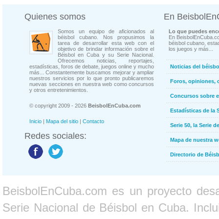
Quienes somos
En BeisbolE
Somos un equipo de aficionados al
Lo que puedes enco
béisbol cubano. Nos propusimos la
En BeisbolEnCuba.co
tarea de desarrollar esta web con el
béisbol cubano, estad
objetivo de brindar información sobre el
los juegos y más...
Béisbol en Cuba y su Serie Nacional.
Ofrecemos noticias, reportajes,
estadísticas, foros de debate, juegos online y mucho
Noticias del béisb
más... Constantemente buscamos mejorar y ampliar
nuestros servicios por lo que pronto publicaremos
Foros, opiniones, 
nuevas secciones en nuestra web como concursos
y otros entretenimientos.
Concursos sobre e
© copyright 2009 - 2026
BeisbolEnCuba.com
Estadísticas de la 
Inicio
|
Mapa del sitio
|
Contacto
Serie 50, la Serie d
Redes sociales:
Mapa de nuestra 
Directorio de Béi
BeisbolEnCuba.com es un proyecto desarr
Serie Nacional de Béisbol en Cuba. Inclui