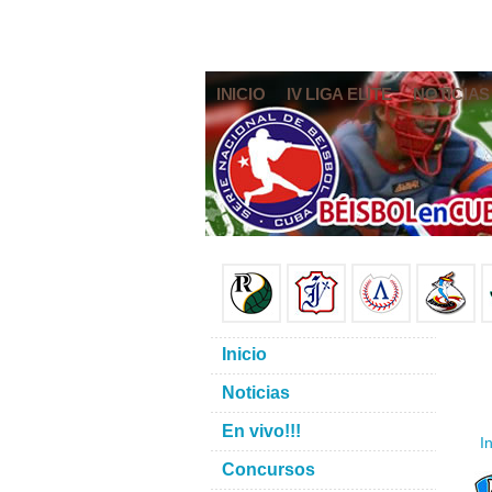
INICIO
IV LIGA ELITE
NOTICIAS
Inicio
Noticias
En vivo!!!
In
Concursos