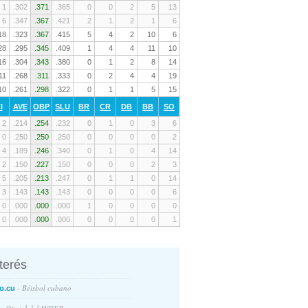
1
.302
.371
.365
0
0
2
5
13
6
.347
.367
.421
2
1
2
1
6
18
.323
.367
.415
5
4
2
10
6
28
.295
.345
.409
1
4
4
11
10
16
.304
.343
.380
0
1
2
8
14
11
.268
.311
.333
0
2
4
4
19
10
.261
.298
.322
0
1
1
5
15
I
AVE
OBP
SLU
BR
CR
DB
BB
SO
2
.214
.254
.232
0
1
0
3
6
0
.250
.250
.250
0
0
0
0
2
4
.189
.246
.340
0
1
0
4
14
2
.150
.227
.150
0
0
0
2
3
5
.205
.213
.247
0
1
1
0
14
3
.143
.143
.143
0
0
0
0
6
0
.000
.000
.000
1
0
0
0
0
0
.000
.000
.000
0
0
0
0
1
nterés
- Béisbol cubano
o.cu