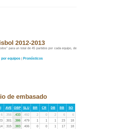
isbol 2012-2013
odos” para un total de 45 partidos por cada equipo, de
por equipos
Pronósticos
y
|
dio de embasado
I
AVE
OBP
SLU
BR
CR
DB
BB
SO
6
.356
.433
.492
2
0
2
6
6
23
.301
.386
.479
1
1
1
23
18
14
.315
.383
.406
0
0
1
17
18