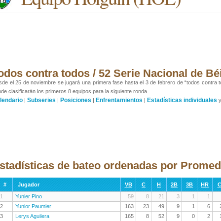
odos contra todos / 52 Serie Nacional de Bé
de el 25 de noviembre se jugará una primera fase hasta el 3 de febrero de “todos contra t
de clasificarán los primeros 8 equipos para la siguiente ronda.
lendario
Subseries
Posiciones
Enfrentamientos
Estadísticas individuales
|
|
|
|
stadísticas de bateo ordenadas por Prome
#
Jugador
VB
C
H
2B
3B
HR
C
1
Yunier Pino
59
8
21
3
1
1
2
Yunior Paumier
163
23
49
9
1
6
3
Lerys Aguilera
165
8
52
9
0
2