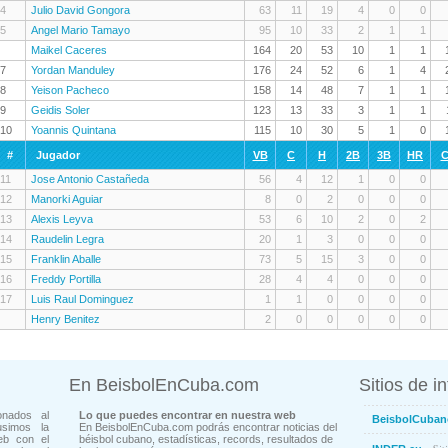
4
Julio David Gongora
63
11
19
4
0
0
5
Angel Mario Tamayo
95
10
33
2
1
1
Maikel Caceres
164
20
53
10
1
1
7
Yordan Manduley
176
24
52
6
1
4
8
Yeison Pacheco
158
14
48
7
1
1
9
Geidis Soler
123
13
33
3
1
1
10
Yoannis Quintana
115
10
30
5
1
0
#
Jugador
VB
C
H
2B
3B
HR
C
11
Jose Antonio Castañeda
56
4
12
1
0
0
12
Manorki Aguiar
8
0
2
0
0
0
13
Alexis Leyva
53
6
10
2
0
2
14
Raudelin Legra
20
1
3
0
0
0
15
Franklin Aballe
73
5
15
3
0
0
16
Freddy Portilla
28
4
4
0
0
0
17
Luis Raul Dominguez
1
1
0
0
0
0
Henry Benitez
2
0
0
0
0
0
En BeisbolEnCuba.com
Sitios de i
onados al
Lo que puedes encontrar en nuestra web
BeisbolCuban
usimos la
En BeisbolEnCuba.com podrás encontrar noticias del
eb con el
béisbol cubano, estadísticas, records, resultados de