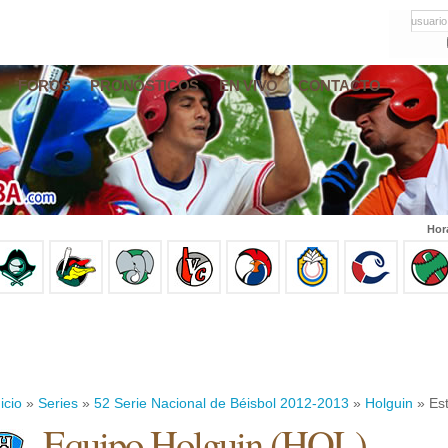
usuario
FOROS
PRONÓSTICOS
EN VIVO
CONTACTO
Hor
icio
»
Series
»
52 Serie Nacional de Béisbol 2012-2013
»
Holguin
» Est
Equipo Holguin (HOL)