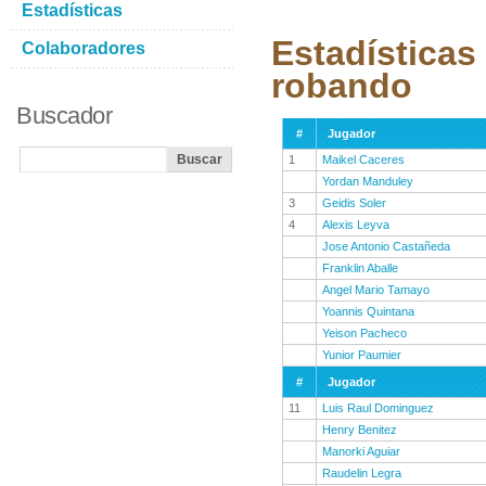
Estadísticas
Estadísticas
Colaboradores
robando
Buscador
#
Jugador
1
Maikel Caceres
Yordan Manduley
3
Geidis Soler
4
Alexis Leyva
Jose Antonio Castañeda
Franklin Aballe
Angel Mario Tamayo
Yoannis Quintana
Yeison Pacheco
Yunior Paumier
#
Jugador
11
Luis Raul Dominguez
Henry Benitez
Manorki Aguiar
Raudelin Legra