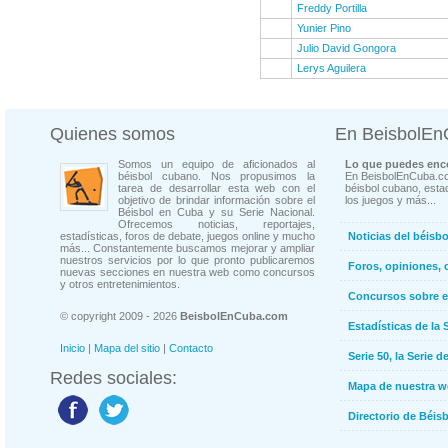
Freddy Portilla
Yunier Pino
Julio David Gongora
Lerys Aguilera
Quienes somos
En BeisbolE
Somos un equipo de aficionados al
Lo que puedes enco
béisbol cubano. Nos propusimos la
En BeisbolEnCuba.co
tarea de desarrollar esta web con el
béisbol cubano, estad
objetivo de brindar información sobre el
los juegos y más...
Béisbol en Cuba y su Serie Nacional.
Ofrecemos noticias, reportajes,
estadísticas, foros de debate, juegos online y mucho
Noticias del béisb
más... Constantemente buscamos mejorar y ampliar
nuestros servicios por lo que pronto publicaremos
Foros, opiniones, 
nuevas secciones en nuestra web como concursos
y otros entretenimientos.
Concursos sobre e
© copyright 2009 - 2026
BeisbolEnCuba.com
Estadísticas de la 
Inicio
|
Mapa del sitio
|
Contacto
Serie 50, la Serie d
Redes sociales:
Mapa de nuestra 
Directorio de Béi