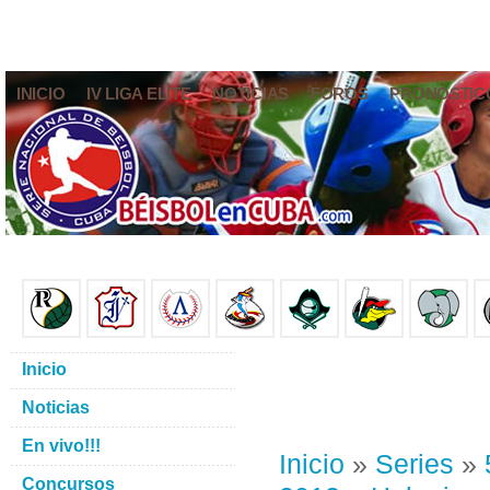
INICIO
IV LIGA ELITE
NOTICIAS
FOROS
PRONÓSTIC
Inicio
Noticias
En vivo!!!
Inicio
»
Series
»
Concursos