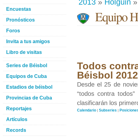
2013
»
Holguin
»
Encuestas
Equipo H
Pronósticos
Foros
Invita a tus amigos
Libro de visitas
Todos contra
Series de Béisbol
Béisbol 201
Equipos de Cuba
Desde el 25 de novie
Estadios de béisbol
“todos contra todos”
Provincias de Cuba
clasificarán los prime
Reportajes
Calendario
Subseries
Posicione
|
|
Artículos
Records