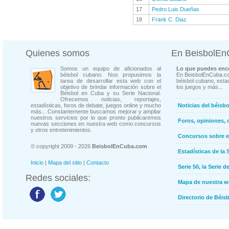
17
Pedro Luis Dueñas
18
Frank C. Diaz
Quienes somos
En BeisbolE
Somos un equipo de aficionados al
Lo que puedes enco
béisbol cubano. Nos propusimos la
En BeisbolEnCuba.co
tarea de desarrollar esta web con el
béisbol cubano, estad
objetivo de brindar información sobre el
los juegos y más...
Béisbol en Cuba y su Serie Nacional.
Ofrecemos noticias, reportajes,
estadísticas, foros de debate, juegos online y mucho
Noticias del béisb
más... Constantemente buscamos mejorar y ampliar
nuestros servicios por lo que pronto publicaremos
Foros, opiniones, 
nuevas secciones en nuestra web como concursos
y otros entretenimientos.
Concursos sobre e
© copyright 2009 - 2026
BeisbolEnCuba.com
Estadísticas de la 
Inicio
|
Mapa del sitio
|
Contacto
Serie 50, la Serie d
Redes sociales:
Mapa de nuestra 
Directorio de Béi