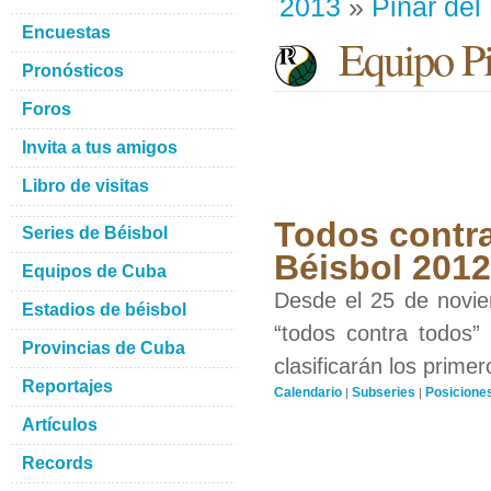
2013
»
Pinar del
Encuestas
Equipo Pin
Pronósticos
Foros
Invita a tus amigos
Libro de visitas
Todos contra
Series de Béisbol
Béisbol 201
Equipos de Cuba
Desde el 25 de novie
Estadios de béisbol
“todos contra todos”
Provincias de Cuba
clasificarán los prime
Reportajes
Calendario
Subseries
Posicione
|
|
Artículos
Records