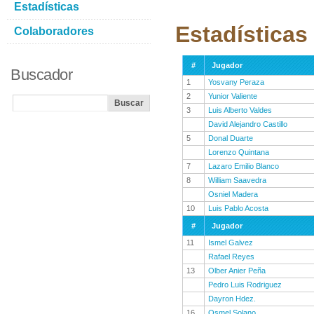
Estadísticas
Estadística
Colaboradores
#
Jugador
Buscador
1
Yosvany Peraza
2
Yunior Valiente
3
Luis Alberto Valdes
David Alejandro Castillo
5
Donal Duarte
Lorenzo Quintana
7
Lazaro Emilio Blanco
8
William Saavedra
Osniel Madera
10
Luis Pablo Acosta
#
Jugador
11
Ismel Galvez
Rafael Reyes
13
Olber Anier Peña
Pedro Luis Rodriguez
Dayron Hdez.
16
Osmel Solano