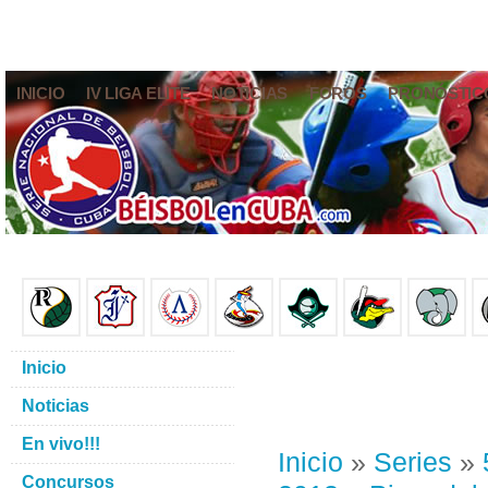
INICIO
IV LIGA ELITE
NOTICIAS
FOROS
PRONÓSTIC
Inicio
Noticias
En vivo!!!
Inicio
»
Series
»
Concursos