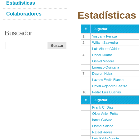
Estadísticas
Estadísticas
Colaboradores
#
Jugador
Buscador
1
Yosvany Peraza
2
William Saavedra
Luis Alberto Valdes
4
Donal Duarte
Osniel Madera
Lorenzo Quintana
7
Dayron Hdez.
Lazaro Emilio Blanco
David Alejandro Castillo
10
Pedro Luis Dueñas
#
Jugador
Frank C. Diaz
Olber Anier Peña
Ismel Galvez
Osmel Solano
Rafael Reyes
Luis Pablo Acosta