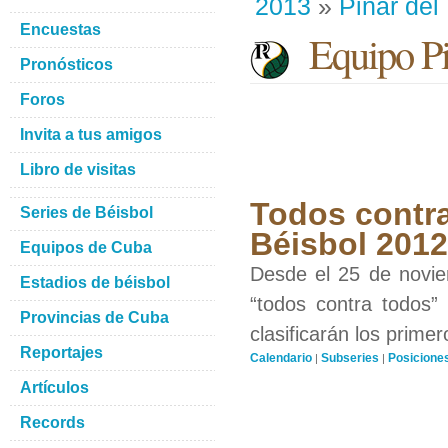
2013
»
Pinar del
Encuestas
Equipo Pin
Pronósticos
Foros
Invita a tus amigos
Libro de visitas
Todos contra
Series de Béisbol
Béisbol 201
Equipos de Cuba
Desde el 25 de novie
Estadios de béisbol
“todos contra todos”
Provincias de Cuba
clasificarán los prime
Reportajes
Calendario
Subseries
Posicione
|
|
Artículos
Records