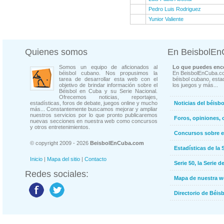
Pedro Luis Rodriguez
Yunior Valiente
Quienes somos
En BeisbolE
Somos un equipo de aficionados al
Lo que puedes enco
béisbol cubano. Nos propusimos la
En BeisbolEnCuba.co
tarea de desarrollar esta web con el
béisbol cubano, estad
objetivo de brindar información sobre el
los juegos y más...
Béisbol en Cuba y su Serie Nacional.
Ofrecemos noticias, reportajes,
estadísticas, foros de debate, juegos online y mucho
Noticias del béisb
más... Constantemente buscamos mejorar y ampliar
nuestros servicios por lo que pronto publicaremos
Foros, opiniones, 
nuevas secciones en nuestra web como concursos
y otros entretenimientos.
Concursos sobre e
© copyright 2009 - 2026
BeisbolEnCuba.com
Estadísticas de la 
Inicio
|
Mapa del sitio
|
Contacto
Serie 50, la Serie d
Redes sociales:
Mapa de nuestra 
Directorio de Béi