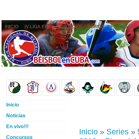
INICIO
IV LIGA ELITE
NOTICIAS
FOROS
PRONÓSTIC
Inicio
Noticias
En vivo!!!
Inicio
»
Series
»
Concursos