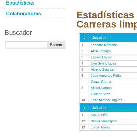
Estadísticas
Estadísticas
Colaboradores
Carreras lim
Buscador
#
Jugador
1
Leandro Martinez
2
Alain Tamayo
3
Lazaro Blanco
4
Ciro Silvino Licea
5
Alberto Soto La
6
Jose Armando Peña
Cesar Garcia
8
Alexei Alarcon
Gleiner Sanz
10
Jose Antonio Rdguez.
#
Jugador
11
Niovel Piña
12
Banier Valdespino
13
Jorge Torres