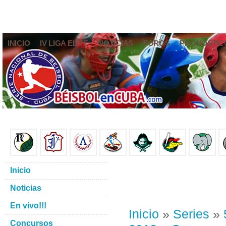
INICIO
IV LIGA ELITE
NOTICIAS
FOROS
PRONÓSTIC
Inicio
Noticias
En vivo!!!
Inicio
»
Series
»
Concursos