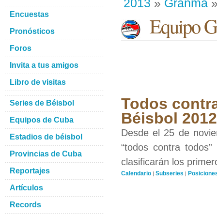
2013
»
Granma
»
Encuestas
Equipo G
Pronósticos
Foros
Invita a tus amigos
Libro de visitas
Todos contra
Series de Béisbol
Béisbol 201
Equipos de Cuba
Desde el 25 de novie
Estadios de béisbol
“todos contra todos”
Provincias de Cuba
clasificarán los prime
Reportajes
Calendario
Subseries
Posicione
|
|
Artículos
Records