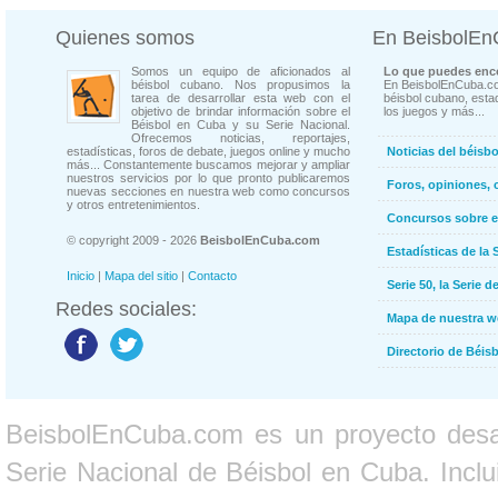
Quienes somos
En BeisbolE
Somos un equipo de aficionados al
Lo que puedes enco
béisbol cubano. Nos propusimos la
En BeisbolEnCuba.co
tarea de desarrollar esta web con el
béisbol cubano, estad
objetivo de brindar información sobre el
los juegos y más...
Béisbol en Cuba y su Serie Nacional.
Ofrecemos noticias, reportajes,
estadísticas, foros de debate, juegos online y mucho
Noticias del béisb
más... Constantemente buscamos mejorar y ampliar
nuestros servicios por lo que pronto publicaremos
Foros, opiniones, 
nuevas secciones en nuestra web como concursos
y otros entretenimientos.
Concursos sobre e
© copyright 2009 - 2026
BeisbolEnCuba.com
Estadísticas de la 
Inicio
|
Mapa del sitio
|
Contacto
Serie 50, la Serie d
Redes sociales:
Mapa de nuestra 
Directorio de Béi
BeisbolEnCuba.com es un proyecto desarr
Serie Nacional de Béisbol en Cuba. Inclui