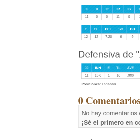
JL
JI
JC
JR
JG
J
11
0
0
11
0
C
CL
PCL
SO
BB
12
12
7.20
6
9
Defensiva de "
JJ
INN
E
TL
AVE
11
15.0
1
10
.900
Posiciones:
Lanzador
0 Comentarios
No hay comentarios d
¡Sé el primero en 