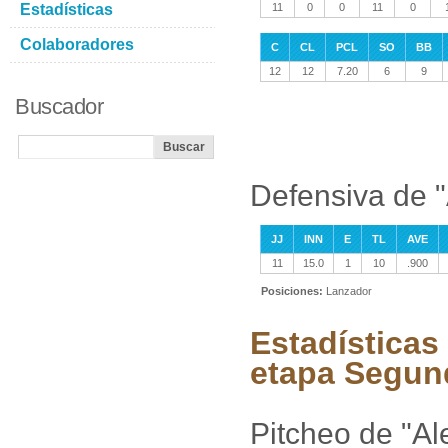
Estadísticas
11
0
0
11
0
Colaboradores
C
CL
PCL
SO
BB
12
12
7.20
6
9
Buscador
Defensiva de "
JJ
INN
E
TL
AVE
11
15.0
1
10
.900
Posiciones:
Lanzador
Estadísticas 
etapa Segun
Pitcheo de "Al