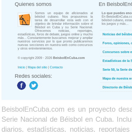
Quienes somos
En BeisbolE
Somos un equipo de aficionados al
Lo que puedes enco
béisbol cubano. Nos propusimos la
En BeisbolEnCuba.co
tarea de desarrollar esta web con el
béisbol cubano, estad
objetivo de brindar información sobre el
los juegos y más...
Béisbol en Cuba y su Serie Nacional.
Ofrecemos noticias, reportajes,
estadísticas, foros de debate, juegos online y mucho
Noticias del béisb
más... Constantemente buscamos mejorar y ampliar
nuestros servicios por lo que pronto publicaremos
Foros, opiniones, 
nuevas secciones en nuestra web como concursos
y otros entretenimientos.
Concursos sobre e
© copyright 2009 - 2026
BeisbolEnCuba.com
Estadísticas de la 
Inicio
|
Mapa del sitio
|
Contacto
Serie 50, la Serie d
Redes sociales:
Mapa de nuestra 
Directorio de Béi
BeisbolEnCuba.com es un proyecto desarr
Serie Nacional de Béisbol en Cuba. Inclui
diarios, estadísticas, noticias, report