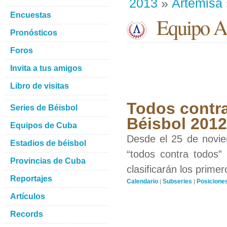
2013
»
Artemisa
Encuestas
Equipo Ar
Pronósticos
Foros
Invita a tus amigos
Libro de visitas
Todos contra
Series de Béisbol
Béisbol 201
Equipos de Cuba
Desde el 25 de novie
Estadios de béisbol
“todos contra todos”
Provincias de Cuba
clasificarán los prime
Reportajes
Calendario
Subseries
Posicione
|
|
Artículos
Records