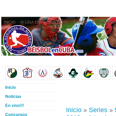
INICIO
IV LIGA ELITE
NOTICIAS
FOROS
PRONÓSTIC
Inicio
Noticias
En vivo!!!
Inicio
»
Series
»
Concursos