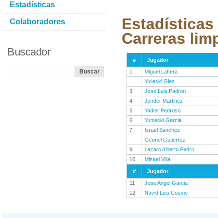
Estadísticas
Estadísticas
Colaboradores
Carreras lim
Buscador
#
Jugador
1
Miguel Lahera
Yulieski Glez.
3
Jose Luis Padron
4
Jonder Martinez
5
Yadier Pedroso
6
Yunieski Garcia
7
Israel Sanchez
Geonel Gutierrez
9
Lazaro Alberto Pedro
10
Misael Villa
#
Jugador
11
Jose Angel Garcia
12
Navid Luis Cosme