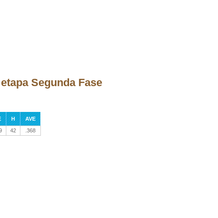
a etapa Segunda Fase
E
H
AVE
9
42
.368