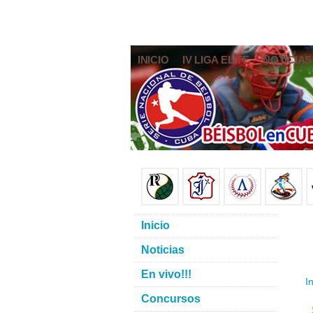
INICIO
IV LIGA ELITE
NOTICIAS
Inicio
Noticias
En vivo!!!
In
Concursos