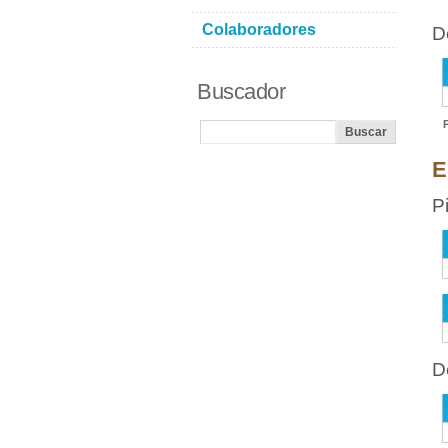
Colaboradores
D
Buscador
E
P
D