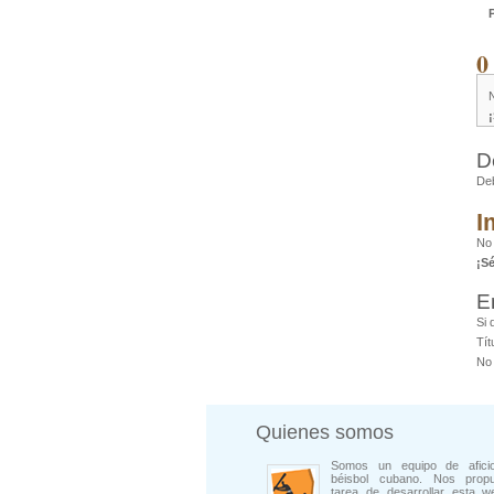
0
D
De
I
No 
¡S
E
Si 
Tít
No 
Quienes somos
Somos un equipo de afici
béisbol cubano. Nos prop
tarea de desarrollar esta w