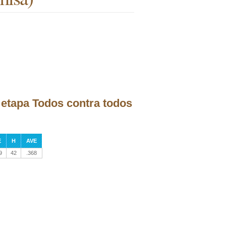
a etapa Todos contra todos
E
H
AVE
9
42
.368