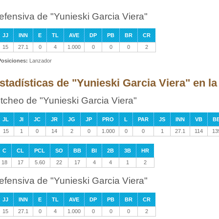
efensiva de "Yunieski Garcia Viera"
JJ
INN
E
TL
AVE
DP
PB
BR
CR
15
27.1
0
4
1.000
0
0
0
2
Posiciones:
Lanzador
stadísticas de "Yunieski Garcia Viera" en l
itcheo de "Yunieski Garcia Viera"
JL
JI
JC
JR
JG
JP
PRO
L
PAR
JS
INN
VB
B
15
1
0
14
2
0
1.000
0
0
1
27.1
114
13
C
CL
PCL
SO
BB
BI
2B
3B
HR
18
17
5.60
22
17
4
4
1
2
efensiva de "Yunieski Garcia Viera"
JJ
INN
E
TL
AVE
DP
PB
BR
CR
15
27.1
0
4
1.000
0
0
0
2