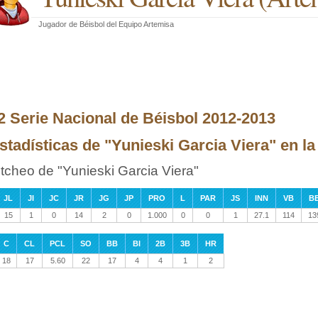
Jugador de Béisbol
del
Equipo Artemisa
2 Serie Nacional de Béisbol 2012-2013
stadísticas de "Yunieski Garcia Viera" en l
itcheo de "Yunieski Garcia Viera"
JL
JI
JC
JR
JG
JP
PRO
L
PAR
JS
INN
VB
B
15
1
0
14
2
0
1.000
0
0
1
27.1
114
13
C
CL
PCL
SO
BB
BI
2B
3B
HR
18
17
5.60
22
17
4
4
1
2