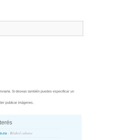
viarla. Si deseas también puedes especificar un
er publicar imágenes.
nterés
- Béisbol cubano
o.cu