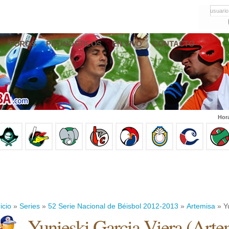
usuario
FOROS
PRONÓSTICOS
EN VIVO
CONTACTO
Hor
icio
»
Series
»
52 Serie Nacional de Béisbol 2012-2013
»
Artemisa
» Yu
Yunieski Garcia Viera
(
Arte