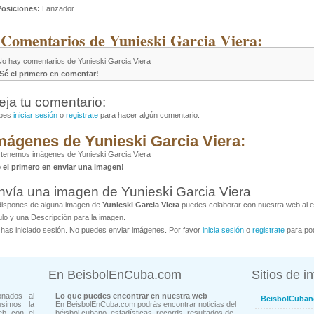
Posiciones:
Lanzador
 Comentarios de Yunieski Garcia Viera:
No hay comentarios de Yunieski Garcia Viera
¡Sé el primero en comentar!
eja tu comentario:
bes
iniciar sesión
o
registrate
para hacer algún comentario.
mágenes de Yunieski Garcia Viera:
tenemos imágenes de Yunieski Garcia Viera
é el primero en enviar una imagen!
nvía una imagen de Yunieski Garcia Viera
dispones de alguna imagen de
Yunieski Garcia Viera
puedes colaborar con nuestra web al en
ulo y una Descripción para la imagen.
has iniciado sesión. No puedes enviar imágenes. Por favor
inicia sesión
o
registrate
para pod
En BeisbolEnCuba.com
Sitios de i
onados al
Lo que puedes encontrar en nuestra web
BeisbolCuban
usimos la
En BeisbolEnCuba.com podrás encontrar noticias del
eb con el
béisbol cubano, estadísticas, records, resultados de