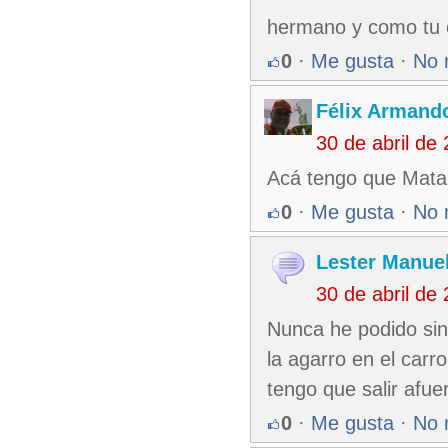
hermano y como tu 
0
·
Me gusta
·
No 
Félix Armando
30 de abril de
Acá tengo que Matan
0
·
Me gusta
·
No 
Lester Manuel
30 de abril de
Nunca he podido sint
la agarro en el car
tengo que salir afue
0
·
Me gusta
·
No 