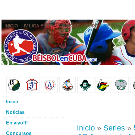
INICIO
IV LIGA ELITE
NOTICIAS
FOROS
PRONÓSTIC
Inicio
Noticias
En vivo!!!
Inicio
»
Series
»
Concursos