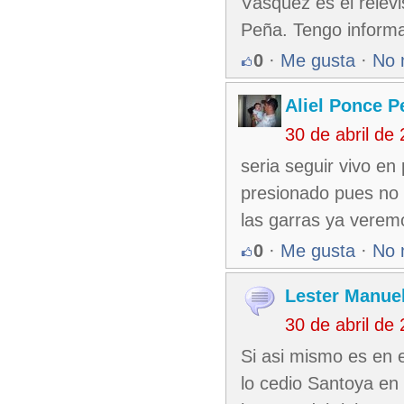
Vásquez es el relevi
Peña. Tengo informa
0
·
Me gusta
·
No 
Aliel Ponce P
30 de abril de
seria seguir vivo en
presionado pues no
las garras ya verem
0
·
Me gusta
·
No 
Lester Manuel
30 de abril de
Si asi mismo es en e
lo cedio Santoya en l