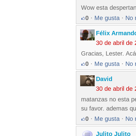
Wow esta despertan
0
·
Me gusta
·
No 
Félix Armando
30 de abril de
Gracias, Lester. Acá
0
·
Me gusta
·
No 
David
30 de abril de
matanzas no esta per
su favor. ademas qu
0
·
Me gusta
·
No 
Julito Julito