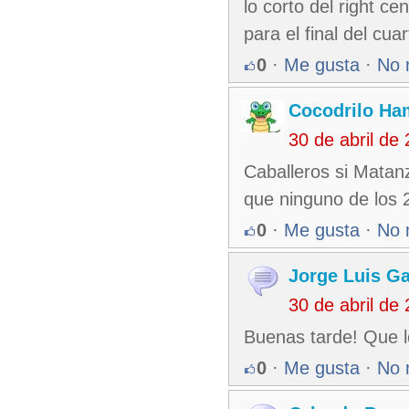
lo corto del right 
para el final del cuar
0
·
Me gusta
·
No 
Cocodrilo Ha
30 de abril de
Caballeros si Matan
que ninguno de los 2
0
·
Me gusta
·
No 
Jorge Luis Ga
30 de abril de
Buenas tarde! Que l
0
·
Me gusta
·
No 