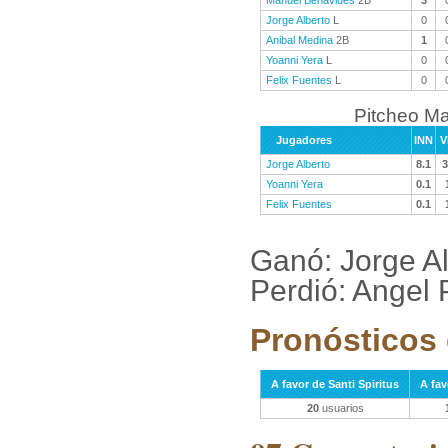
Manuel Benavides
2B
3
Jorge Alberto
L
0
Anibal Medina
2B
1
Yoanni Yera
L
0
Felix Fuentes
L
0
Pitcheo M
Jugadores
INN
V
Jorge Alberto
8.1
3
Yoanni Yera
0.1
Felix Fuentes
0.1
Ganó: Jorge A
Perdió: Angel
Pronósticos 
A favor de Santi Spiritus
A fa
20
usuarios