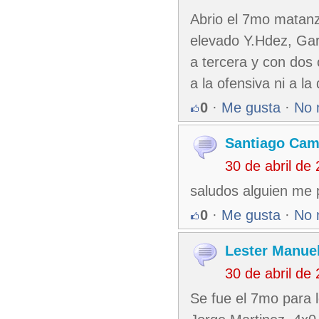
Abrio el 7mo matanza
elevado Y.Hdez, Garl
a tercera y con dos o
a la ofensiva ni a la
0
·
Me gusta
·
No 
Santiago Ca
30 de abril de
saludos alguien me p
0
·
Me gusta
·
No 
Lester Manuel
30 de abril de
Se fue el 7mo para l