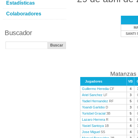
Estadísticas
Colaboradores
M
Buscador
SANTI 
Matanzas 
Jugadores
VB
Guillermo Heredia
CF
4
Ariel Sanchez
LF
3
Yadiel Hernandez
RF
5
Yoandi Garlobo
D
3
Yurisbel Gracial
3B
5
Lazaro Herrera
R
5
Yasiel Santoya
1B
4
Jose Miguel
SS
4