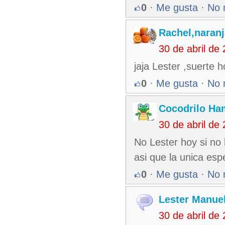
0
·
Me gusta
·
No 
Rachel,naran
30 de abril de
jaja Lester ,suerte 
0
·
Me gusta
·
No 
Cocodrilo Ha
30 de abril de
No Lester hoy si no 
asi que la unica esp
0
·
Me gusta
·
No 
Lester Manuel
30 de abril de