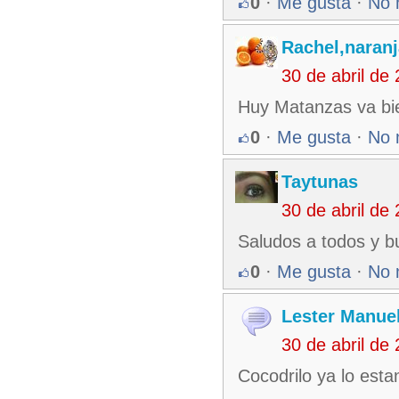
0
·
Me gusta
·
No 
Rachel,naran
30 de abril de
Huy Matanzas va bie
0
·
Me gusta
·
No 
Taytunas
30 de abril de
Saludos a todos y b
0
·
Me gusta
·
No 
Lester Manuel
30 de abril de
Cocodrilo ya lo esta