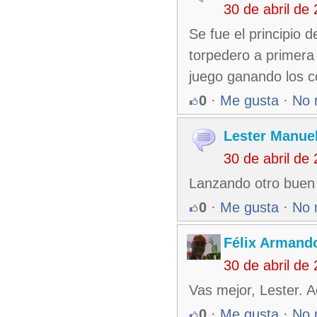
30 de abril de
Se fue el principio
torpedero a primera 
juego ganando los c
0
·
Me gusta
·
No 
Lester Manuel
30 de abril de
Lanzando otro buen 
0
·
Me gusta
·
No 
Félix Armando
30 de abril de
Vas mejor, Lester. 
0
·
Me gusta
·
No 