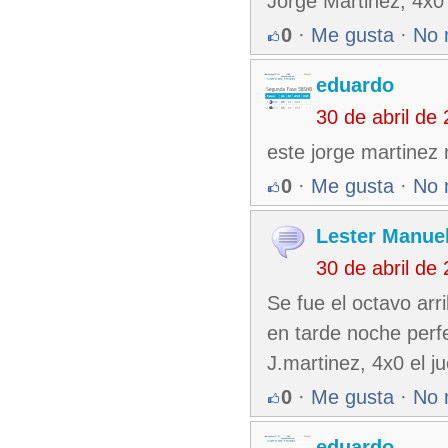
Jorge Martinez, 4x0 
0
·
Me gusta
·
No 
eduardo
30 de abril de
este jorge martinez
0
·
Me gusta
·
No 
Lester Manuel
30 de abril de
Se fue el octavo arr
en tarde noche perfe
J.martinez, 4x0 el j
0
·
Me gusta
·
No 
eduardo