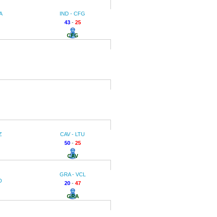
A
IND - CFG
43
-
25
CFG
Z
CAV - LTU
50
-
25
CAV
GRA - VCL
D
20
-
47
GRA