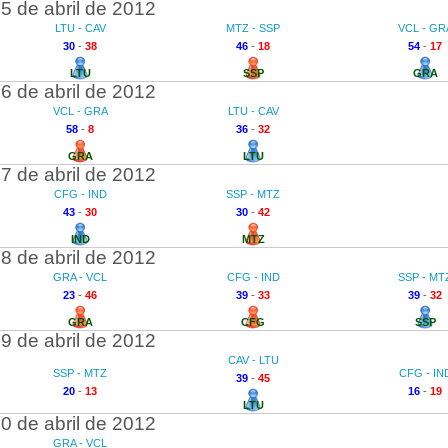
5 de abril de 2012
LTU - CAV
MTZ - SSP
VCL - GR
30
-
38
46
-
18
54
-
17
LTU
SSP
GRA
6 de abril de 2012
VCL - GRA
LTU - CAV
58
-
8
36
-
32
GRA
LTU
7 de abril de 2012
CFG - IND
SSP - MTZ
43
-
30
30
-
42
IND
MTZ
8 de abril de 2012
GRA - VCL
CFG - IND
SSP - MT
23
-
46
39
-
33
39
-
32
GRA
CFG
SSP
9 de abril de 2012
CAV - LTU
SSP - MTZ
CFG - IN
39
-
45
20
-
13
16
-
19
LTU
0 de abril de 2012
GRA - VCL