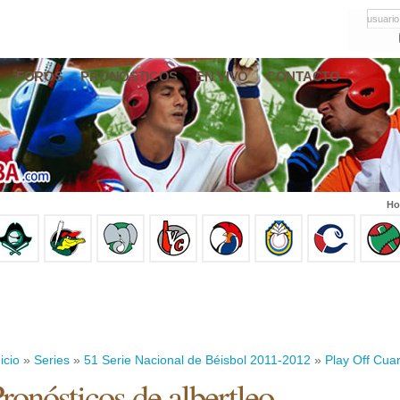
usuario
FOROS
PRONÓSTICOS
EN VIVO
CONTACTO
Ho
icio
»
Series
»
51 Serie Nacional de Béisbol 2011-2012
»
Play Off Cuar
ronósticos de albertleo