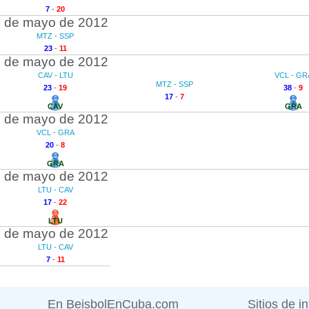
7
-
20
 de mayo de 2012
MTZ - SSP
23
-
11
 de mayo de 2012
CAV - LTU
VCL - GR
MTZ - SSP
23
-
19
38
-
9
17
-
7
CAV
GRA
 de mayo de 2012
VCL - GRA
20
-
8
GRA
 de mayo de 2012
LTU - CAV
17
-
22
LTU
 de mayo de 2012
LTU - CAV
7
-
11
En BeisbolEnCuba.com
Sitios de i