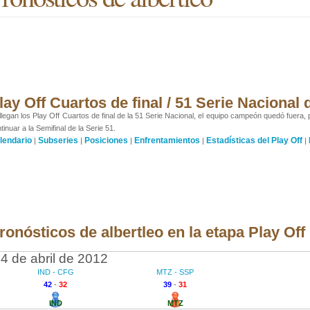
lay Off Cuartos de final / 51 Serie Nacional
llegan los Play Off Cuartos de final de la 51 Serie Nacional, el equipo campeón quedó fuera, 
tinuar a la Semifinal de la Serie 51.
lendario
Subseries
Posiciones
Enfrentamientos
Estadísticas del Play Off
|
|
|
|
|
ronósticos de albertleo en la etapa Play Off
4 de abril de 2012
IND - CFG
MTZ - SSP
42
-
32
39
-
31
IND
MTZ