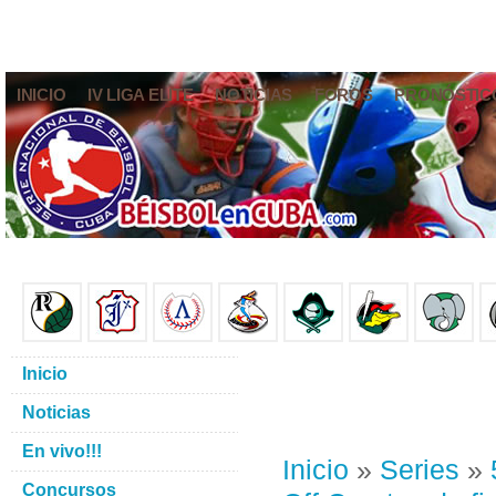
INICIO
IV LIGA ELITE
NOTICIAS
FOROS
PRONÓSTIC
Inicio
Noticias
En vivo!!!
Inicio
»
Series
»
Concursos