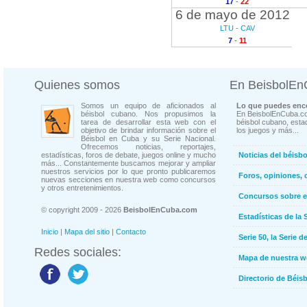
17
-
22
6 de mayo de 2012
LTU - CAV
7
-
11
Quienes somos
En BeisbolE
Somos un equipo de aficionados al
Lo que puedes enco
béisbol cubano. Nos propusimos la
En BeisbolEnCuba.co
tarea de desarrollar esta web con el
béisbol cubano, estad
objetivo de brindar información sobre el
los juegos y más...
Béisbol en Cuba y su Serie Nacional.
Ofrecemos noticias, reportajes,
estadísticas, foros de debate, juegos online y mucho
Noticias del béisb
más... Constantemente buscamos mejorar y ampliar
nuestros servicios por lo que pronto publicaremos
Foros, opiniones, 
nuevas secciones en nuestra web como concursos
y otros entretenimientos.
Concursos sobre e
© copyright 2009 - 2026
BeisbolEnCuba.com
Estadísticas de la 
Inicio
|
Mapa del sitio
|
Contacto
Serie 50, la Serie d
Redes sociales:
Mapa de nuestra 
Directorio de Béi