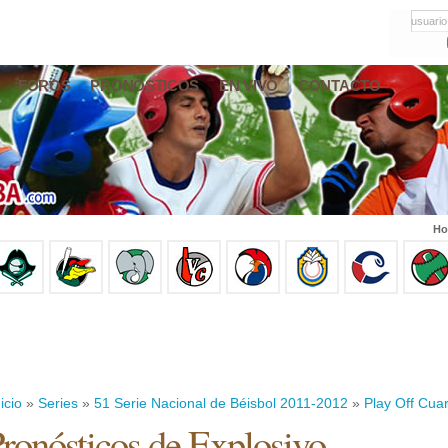
usuario
FOROS
PRONÓSTICOS
EN VIVO
CONTACTO
Ho
icio
»
Series
»
51 Serie Nacional de Béisbol 2011-2012
»
Play Off Cuar
ronósticos de Explosivo