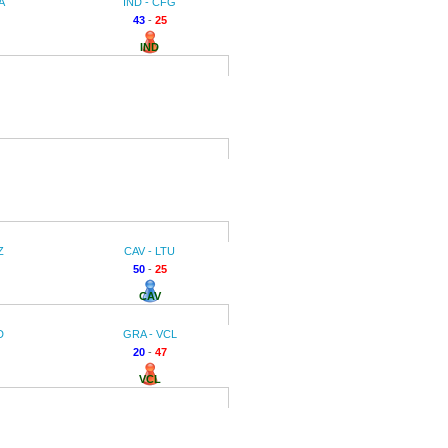
A
IND - CFG
43
-
25
IND
Z
CAV - LTU
50
-
25
CAV
D
GRA - VCL
20
-
47
VCL