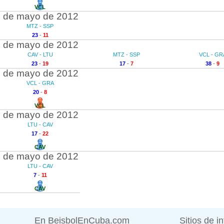
VCL
 de mayo de 2012
MTZ - SSP
23
-
11
 de mayo de 2012
CAV - LTU
MTZ - SSP
VCL - GR
23
-
19
17
-
7
38
-
9
 de mayo de 2012
VCL - GRA
20
-
8
VCL
 de mayo de 2012
LTU - CAV
17
-
22
CAV
 de mayo de 2012
LTU - CAV
7
-
11
CAV
En BeisbolEnCuba.com
Sitios de i