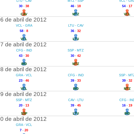
LTU - CAV
MTZ - SSP
VCL - GR
30
-
38
46
-
18
54
-
17
CAV
MTZ
VCL
6 de abril de 2012
VCL - GRA
LTU - CAV
58
-
8
36
-
32
VCL
LTU
7 de abril de 2012
CFG - IND
SSP - MTZ
43
-
30
30
-
42
IND
MTZ
8 de abril de 2012
GRA - VCL
CFG - IND
SSP - MT
23
-
46
39
-
33
39
-
32
VCL
IND
MTZ
9 de abril de 2012
SSP - MTZ
CAV - LTU
CFG - IN
20
-
13
39
-
45
16
-
19
SSP
LTU
IND
0 de abril de 2012
GRA - VCL
7
-
20