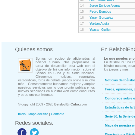
14
Jorge Enrique Aloma
15
Pedro Bombus
16
Yaser Gonzalez
17
Yordan Aguila
18
Yoasan Guillen
Quienes somos
En BeisbolE
Somos un equipo de aficionados al
Lo que puedes enco
béisbol cubano. Nos propusimos la
En BeisbolEnCuba.co
tarea de desarrollar esta web con el
béisbol cubano, estad
objetivo de brindar información sobre el
los juegos y más...
Béisbol en Cuba y su Serie Nacional.
Ofrecemos noticias, reportajes,
estadísticas, foros de debate, juegos online y mucho
Noticias del béisb
más... Constantemente buscamos mejorar y ampliar
nuestros servicios por lo que pronto publicaremos
Foros, opiniones, 
nuevas secciones en nuestra web como concursos
y otros entretenimientos.
Concursos sobre e
© copyright 2009 - 2026
BeisbolEnCuba.com
Estadísticas de la 
Inicio
|
Mapa del sitio
|
Contacto
Serie 50, la Serie d
Redes sociales:
Mapa de nuestra 
Directorio de Béi