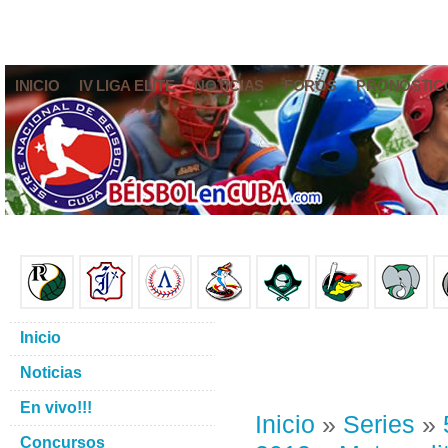
INICIO
IV LIGA ELITE
NOTICIAS
FOROS
PRONÓSTIC
Inicio
Noticias
En vivo!!!
Inicio
»
Series
»
Concursos