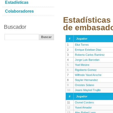
Estadísticas
Colaboradores
Estadísticas
de embasad
Buscador
#
Jugador
1
Eliut Torres
2
Enrique Esteban Diaz
3
Roberto Carlos Ramirez
4
Jorge Luis Barcelan
5
Yoel Mestre
6
Rigoberto Gomez
7
Wilfredo Yasel Aroche
8
Stayler Hernandez
9
Orestes Solano
10
Jeans Maykel Trujillo
#
Jugador
11
Osmel Cordero
12
Yuset Amador
13
Alay Rafael Lago