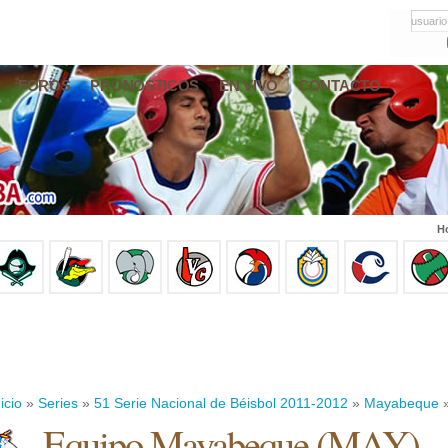
usuario
FOROS
PRONÓSTICOS
EN VIVO
CONTACTO
Ho
icio
»
Series
»
51 Serie Nacional de Béisbol 2011-2012
»
Mayabeque
»
Equipo Mayabeque (MAY)