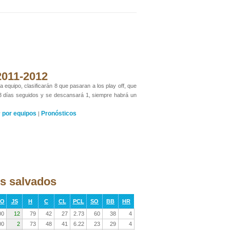
 2011-2012
 equipo, clasificarán 8 que pasaran a los play off, que
 3 días seguidos y se descansará 1, siempre habrá un
por equipos
Pronósticos
y
|
os salvados
RO
JS
H
C
CL
PCL
SO
BB
HR
00
12
79
42
27
2.73
60
38
4
00
2
73
48
41
6.22
23
29
4