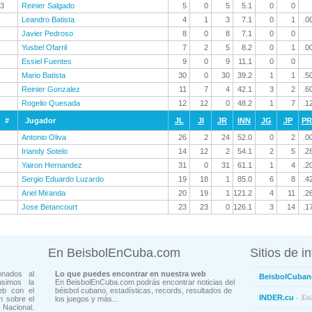
3
Reinier Salgado
5
0
5
5.1
0
0
Leandro Batista
4
1
3
7.1
0
1
.0
Javier Pedroso
8
0
8
7.1
0
0
Yusbel Ofarril
7
2
5
8.2
0
1
.0
Essiel Fuentes
9
0
9
11.1
0
0
Mario Batista
30
0
30
39.2
1
1
.5
Reinier Gonzalez
11
7
4
42.1
3
2
.6
Rogelio Quesada
12
12
0
48.2
1
7
.1
#
Jugador
JL
JI
JR
INN
JG
JP
P
Antonio Oliva
26
2
24
52.0
0
2
.0
Iriandy Sotelo
14
12
2
54.1
2
5
.2
Yairon Hernandez
31
0
31
61.1
1
4
.2
Sergio Eduardo Luzardo
19
18
1
85.0
6
8
.4
Ariel Miranda
20
19
1
121.2
4
11
.2
Jose Betancourt
23
23
0
126.1
3
14
.1
En BeisbolEnCuba.com
Sitios de i
onados al
Lo que puedes encontrar en nuestra web
BeisbolCuban
usimos la
En BeisbolEnCuba.com podrás encontrar noticias del
eb con el
béisbol cubano, estadísticas, records, resultados de
- Sit
INDER.cu
n sobre el
los juegos y más...
Nacional.