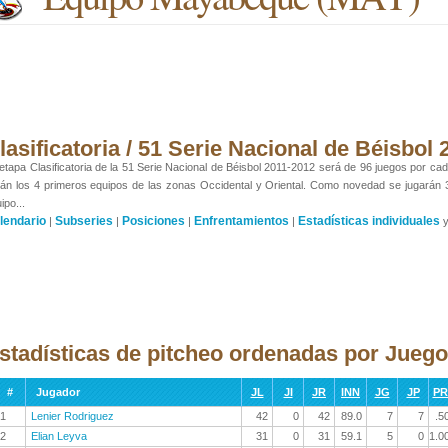
lasificatoria / 51 Serie Nacional de Béisbol
etapa Clasificatoria de la 51 Serie Nacional de Béisbol 2011-2012 será de 96 juegos por cada
án los 4 primeros equipos de las zonas Occidental y Oriental. Como novedad se jugarán
ipo...
lendario
Subseries
Posiciones
Enfrentamientos
Estadísticas individuales
|
|
|
|
stadísticas de pitcheo ordenadas por Jueg
#
Jugador
JL
JI
JR
INN
JG
JP
P
1
Lenier Rodriguez
42
0
42
89.0
7
7
.5
2
Elian Leyva
31
0
31
59.1
5
0
1.0