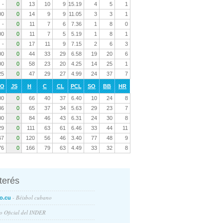
-
0
13
10
9
15.19
4
5
1
00
0
14
9
9
11.05
3
3
1
-
0
11
7
6
7.36
1
8
0
00
0
11
7
5
5.19
1
8
1
-
0
17
11
9
7.15
2
6
3
00
0
44
33
29
6.58
19
20
6
00
0
58
23
20
4.25
14
25
1
25
0
47
29
27
4.99
24
37
7
RO
JS
H
C
CL
PCL
SO
BB
HR
00
0
66
40
37
6.40
10
24
8
86
0
65
37
34
5.63
29
23
7
00
0
84
46
43
6.31
24
30
8
29
0
111
63
61
6.46
33
44
11
67
0
120
56
46
3.40
77
48
9
76
0
166
79
63
4.49
33
32
8
nterés
- Béisbol cubano
o.cu
io Oficial del INDER