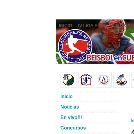
INICIO
IV LIGA ELITE
NOTICIAS
Inicio
Noticias
En vivo!!!
In
Concursos