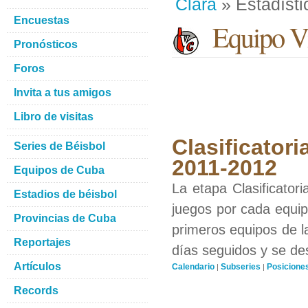
Clara
» Estadísti
Encuestas
Equipo Vi
Pronósticos
Foros
Invita a tus amigos
Libro de visitas
Clasificatori
Series de Béisbol
2011-2012
Equipos de Cuba
La etapa Clasificator
Estadios de béisbol
juegos por cada equipo
Provincias de Cuba
primeros equipos de l
Reportajes
días seguidos y se de
Artículos
Calendario
Subseries
Posicione
|
|
Records