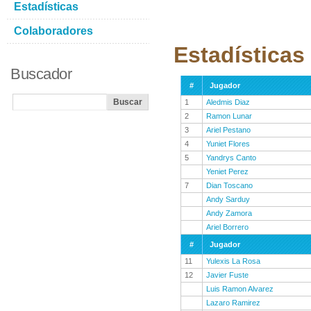
Estadísticas
Colaboradores
Estadísticas
Buscador
#
Jugador
1
Aledmis Diaz
2
Ramon Lunar
3
Ariel Pestano
4
Yuniet Flores
5
Yandrys Canto
Yeniet Perez
7
Dian Toscano
Andy Sarduy
Andy Zamora
Ariel Borrero
#
Jugador
11
Yulexis La Rosa
12
Javier Fuste
Luis Ramon Alvarez
Lazaro Ramirez