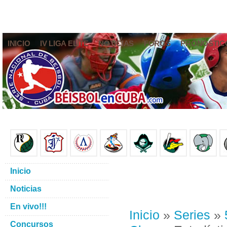
INICIO
IV LIGA ELITE
NOTICIAS
FOROS
PRONÓSTIC
Inicio
Noticias
En vivo!!!
Inicio
»
Series
»
Concursos