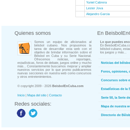
Yuniel Cabrera
Lester Jova
Alejandro Garcia
Quienes somos
En BeisbolE
Somos un equipo de aficionados al
Lo que puedes enco
béisbol cubano. Nos propusimos la
En BeisbolEnCuba.co
tarea de desarrollar esta web con el
béisbol cubano, estad
objetivo de brindar información sobre el
los juegos y más...
Béisbol en Cuba y su Serie Nacional.
Ofrecemos noticias, reportajes,
estadísticas, foros de debate, juegos online y mucho
Noticias del béisb
más... Constantemente buscamos mejorar y ampliar
nuestros servicios por lo que pronto publicaremos
Foros, opiniones, 
nuevas secciones en nuestra web como concursos
y otros entretenimientos.
Concursos sobre e
© copyright 2009 - 2026
BeisbolEnCuba.com
Estadísticas de la 
Inicio
|
Mapa del sitio
|
Contacto
Serie 50, la Serie d
Redes sociales:
Mapa de nuestra 
Directorio de Béi