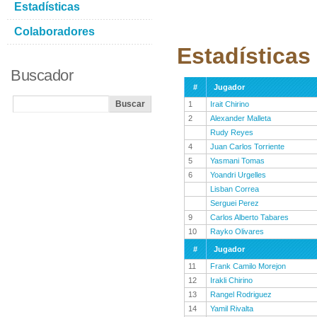
Estadísticas
Colaboradores
Estadísticas
Buscador
#
Jugador
1
Irait Chirino
2
Alexander Malleta
Rudy Reyes
4
Juan Carlos Torriente
5
Yasmani Tomas
6
Yoandri Urgelles
Lisban Correa
Serguei Perez
9
Carlos Alberto Tabares
10
Rayko Olivares
#
Jugador
11
Frank Camilo Morejon
12
Irakli Chirino
13
Rangel Rodriguez
14
Yamil Rivalta