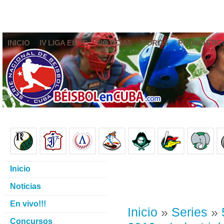
INICIO
IV LIGA ELITE
NOTICIAS
FOROS
PRONÓSTIC
Inicio
Noticias
En vivo!!!
Inicio
»
Series
»
Concursos