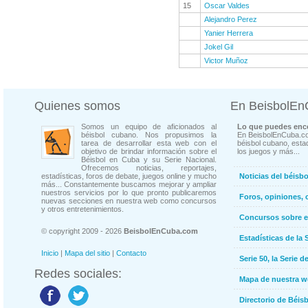
15
Oscar Valdes
Alejandro Perez
Yanier Herrera
Jokel Gil
Victor Muñoz
Quienes somos
En BeisbolE
Somos un equipo de aficionados al
Lo que puedes enco
béisbol cubano. Nos propusimos la
En BeisbolEnCuba.co
tarea de desarrollar esta web con el
béisbol cubano, estad
objetivo de brindar información sobre el
los juegos y más...
Béisbol en Cuba y su Serie Nacional.
Ofrecemos noticias, reportajes,
estadísticas, foros de debate, juegos online y mucho
Noticias del béisb
más... Constantemente buscamos mejorar y ampliar
nuestros servicios por lo que pronto publicaremos
Foros, opiniones, 
nuevas secciones en nuestra web como concursos
y otros entretenimientos.
Concursos sobre e
© copyright 2009 - 2026
BeisbolEnCuba.com
Estadísticas de la 
Inicio
|
Mapa del sitio
|
Contacto
Serie 50, la Serie d
Redes sociales:
Mapa de nuestra 
Directorio de Béi