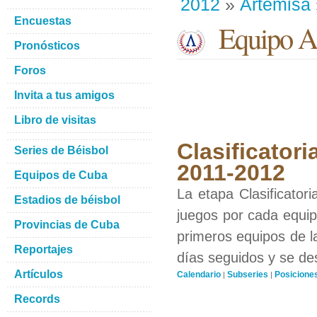
2012
»
Artemisa
Encuestas
Equipo Ar
Pronósticos
Foros
Invita a tus amigos
Libro de visitas
Clasificatori
Series de Béisbol
2011-2012
Equipos de Cuba
La etapa Clasificator
Estadios de béisbol
juegos por cada equipo
Provincias de Cuba
primeros equipos de l
Reportajes
días seguidos y se de
Artículos
Calendario
Subseries
Posicione
|
|
Records