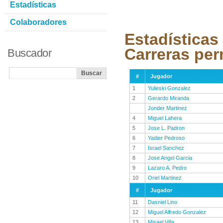
Estadísticas
Colaboradores
Estadísticas
Carreras per
Buscador
#
Jugador
1
Yulieski Gonzalez
2
Gerardo Miranda
Jonder Martinez
4
Miguel Lahera
5
Jose L. Padron
6
Yadier Pedroso
7
Israel Sanchez
8
Jose Angel Garcia
9
Lazaro A. Pedro
10
Oriel Martinez
#
Jugador
11
Dasniel Lino
12
Miguel Alfredo Gonzalez
13
Misael Villa