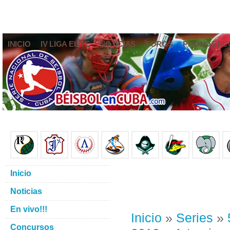
INICIO
IV LIGA ELITE
NOTICIAS
FOROS
PRONÓSTIC
Inicio
Noticias
En vivo!!!
Inicio
»
Series
»
Concursos