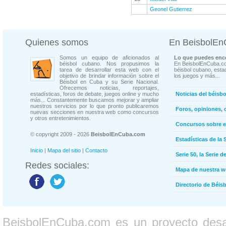
Geonel Gutierrez
Quienes somos
En BeisbolE
Somos un equipo de aficionados al
Lo que puedes enco
béisbol cubano. Nos propusimos la
En BeisbolEnCuba.co
tarea de desarrollar esta web con el
béisbol cubano, estad
objetivo de brindar información sobre el
los juegos y más...
Béisbol en Cuba y su Serie Nacional.
Ofrecemos noticias, reportajes,
estadísticas, foros de debate, juegos online y mucho
Noticias del béisb
más... Constantemente buscamos mejorar y ampliar
nuestros servicios por lo que pronto publicaremos
Foros, opiniones, 
nuevas secciones en nuestra web como concursos
y otros entretenimientos.
Concursos sobre e
© copyright 2009 - 2026
BeisbolEnCuba.com
Estadísticas de la 
Inicio
|
Mapa del sitio
|
Contacto
Serie 50, la Serie d
Redes sociales:
Mapa de nuestra 
Directorio de Béi
BeisbolEnCuba.com es un proyecto desarr