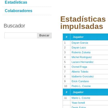
Estadísticas
Colaboradores
Estadísticas
impulsadas
Buscador
#
Jugador
1
Dayan Garcia
2
Dayan Lazo
3
Roberto Zulueta
4
Michel Rodriguez
5
Lazaro Hernandez
6
Osmel Fraga
7
Alberto Toledo
8
Idalberto Gonzalez
9
Erick Candano
10
Pedro L. Cosme
#
Jugador
11
Mario L. Cosme
Yoao Ismeli
Denis Fritze