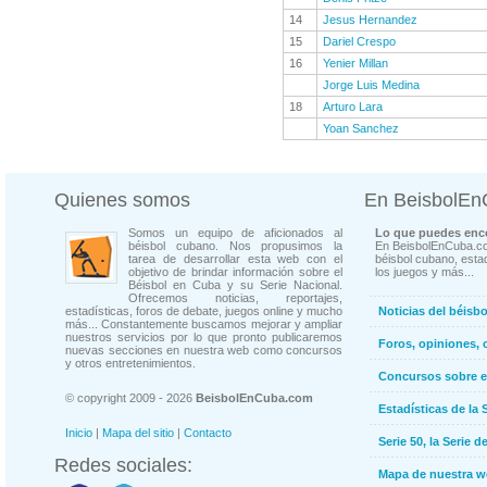
14
Jesus Hernandez
15
Dariel Crespo
16
Yenier Millan
Jorge Luis Medina
18
Arturo Lara
Yoan Sanchez
Quienes somos
En BeisbolE
Somos un equipo de aficionados al
Lo que puedes enco
béisbol cubano. Nos propusimos la
En BeisbolEnCuba.co
tarea de desarrollar esta web con el
béisbol cubano, estad
objetivo de brindar información sobre el
los juegos y más...
Béisbol en Cuba y su Serie Nacional.
Ofrecemos noticias, reportajes,
estadísticas, foros de debate, juegos online y mucho
Noticias del béisb
más... Constantemente buscamos mejorar y ampliar
nuestros servicios por lo que pronto publicaremos
Foros, opiniones, 
nuevas secciones en nuestra web como concursos
y otros entretenimientos.
Concursos sobre e
© copyright 2009 - 2026
BeisbolEnCuba.com
Estadísticas de la 
Inicio
|
Mapa del sitio
|
Contacto
Serie 50, la Serie d
Redes sociales:
Mapa de nuestra 