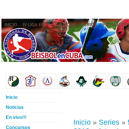
INICIO
IV LIGA ELITE
NOTICIAS
FOROS
PRONÓSTIC
Inicio
Noticias
En vivo!!!
Inicio
»
Series
»
Concursos