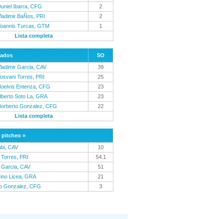
uniel Ibarra
,
CFG
2
ladimir BaÑos
,
PRI
2
oannis Turcas
,
GTM
1
Lista completa
nados
SO
ladimir Garcia
,
CAV
39
osvani Torres
,
PRI
25
oelvis Entenza
,
CFG
23
lberto Soto La
,
GRA
23
orberto Gonzalez
,
CFG
22
Lista completa
 pitcheo »
abi
,
CAV
10
 Torres
,
PRI
54.1
r Garcia
,
CAV
51
vino Licea
,
GRA
21
o Gonzalez
,
CFG
3