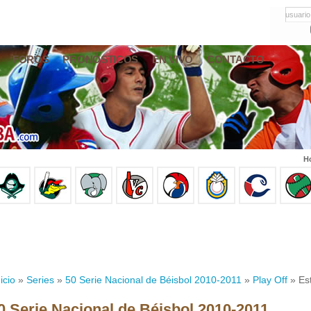
usuario
FOROS
PRONÓSTICOS
EN VIVO
CONTACTO
Ho
icio
»
Series
»
50 Serie Nacional de Béisbol 2010-2011
»
Play Off
» Est
0 Serie Nacional de Béisbol 2010-2011