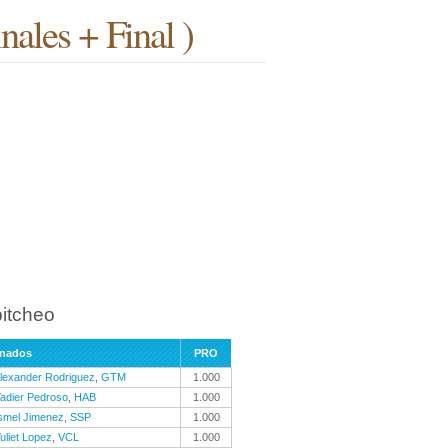
nales + Final )
pitcheo
anados
PRO
lexander Rodriguez
,
GTM
1.000
adier Pedroso
,
HAB
1.000
smel Jimenez
,
SSP
1.000
uliet Lopez
,
VCL
1.000