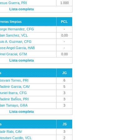
esus Guerra
,
PRI
1.000
Lista completa
reras limpias
PCL
orge Hernandez
,
CFG
-
lain Sanchez
,
VCL
0.00
uis A. Guzman
,
CFG
-
ose Angel Garcia
,
HAB
-
nel Gracial
,
GTM
0.00
Lista completa
s
JG
osvani Torres
,
PRI
6
ladimir Garcia
,
CAV
5
uniel Ibarra
,
CFG
3
ladimir BaÑos
,
PRI
3
lain Tamayo
,
GRA
3
Lista completa
s
JS
adir Rabi
,
CAV
3
iosdani Castillo
,
VCL
2