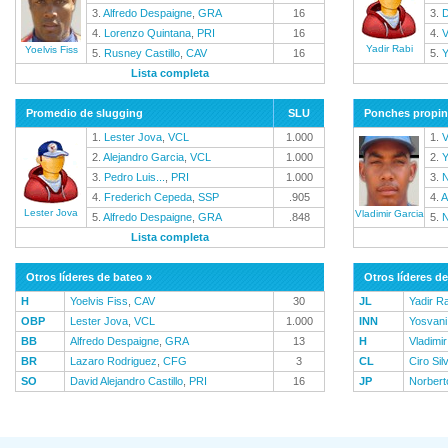
3.
Alfredo Despaigne
,
GRA
16
3.
D
4.
Lorenzo Quintana
,
PRI
16
4.
V
Yadir Rabi
Yoelvis Fiss
5.
Rusney Castillo
,
CAV
16
5.
Y
Lista completa
Promedio de slugging
SLU
Ponches propi
1.
Lester Jova
,
VCL
1.000
1.
V
2.
Alejandro Garcia
,
VCL
1.000
2.
Y
3.
Pedro Luis...
,
PRI
1.000
3.
N
4.
Frederich Cepeda
,
SSP
.905
4.
A
Lester Jova
Vladimir Garcia
5.
Alfredo Despaigne
,
GRA
.848
5.
N
Lista completa
Otros líderes de bateo »
Otros líderes de
H
Yoelvis Fiss
,
CAV
30
JL
Yadir R
OBP
Lester Jova
,
VCL
1.000
INN
Yosvani
BB
Alfredo Despaigne
,
GRA
13
H
Vladimi
BR
Lazaro Rodriguez
,
CFG
3
CL
Ciro Sil
SO
David Alejandro Castillo
,
PRI
16
JP
Norbert