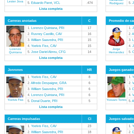
Lester Jova
5.
Eduardo Paret
,
VCL
.474
5.
J
Rodriguez
Lista completa
Carreras anotadas
C
Promedio de car
1.
Lorenzo Quintana
,
PRI
17
1.
J
2.
Rusney Castillo
,
CAV
16
2.
A
3.
William Saavedra
,
PRI
15
3.
L
4.
Yoelvis Fiss
,
CAV
15
4.
J
Lorenzo
Jorge
5.
Jose Dariel Abreu
,
CFG
14
5.
O
Quintana
Hernandez
Lista completa
Jonrones
HR
Juegos ganado
1.
Yoelvis Fiss
,
CAV
8
1.
Y
2.
Alfredo Despaigne
,
GRA
6
2.
V
3.
William Saavedra
,
PRI
6
3.
D
4.
Lorenzo Quintana
,
PRI
6
4.
V
Yoelvis Fiss
Yosvani Torres
5.
Donal Duarte
,
PRI
5
5.
A
Lista completa
Carreras impulsadas
CI
Juegos salvado
1.
Yoelvis Fiss
,
CAV
23
1.
Y
2.
William Saavedra
,
PRI
18
2.
D