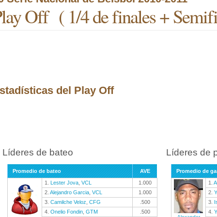
lay Off ( 1/4 de finales + Semifi
stadísticas del Play Off
Líderes de bateo
Líderes de 
Promedio de bateo
AVE
Promedio de g
1.
Lester Jova
,
VCL
1.000
1.
A
2.
Alejandro Garcia
,
VCL
1.000
2.
Y
3.
Camilche Veloz
,
CFG
.500
3.
I
4.
Onelio Fondin
,
GTM
.500
4.
Y
Alexander