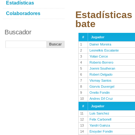
Estadísticas
Estadísticas
Colaboradores
bate
Buscador
#
Jugador
1
Dainer Moreira
2
Leonelkis Escalante
3
Yoilan Cerce
4
Roberto Borrero
5
Joenni Southeran
6
Robert Delgado
7
Vismay Santos
8
Giorvis Duvergel
9
Onelio Fondin
10
Andres D/l Cruz
#
Jugador
11
Luis Sanchez
12
Felix Carbonell
13
Yandri Gainza
14
Enoyder Fondin