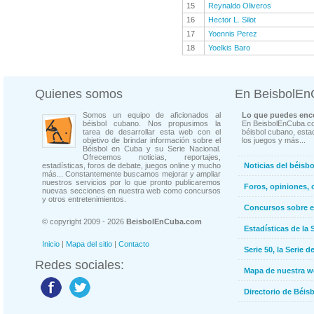
15
Reynaldo Oliveros
16
Hector L. Silot
17
Yoennis Perez
18
Yoelkis Baro
Quienes somos
En BeisbolE
Somos un equipo de aficionados al
Lo que puedes enco
béisbol cubano. Nos propusimos la
En BeisbolEnCuba.co
tarea de desarrollar esta web con el
béisbol cubano, estad
objetivo de brindar información sobre el
los juegos y más...
Béisbol en Cuba y su Serie Nacional.
Ofrecemos noticias, reportajes,
estadísticas, foros de debate, juegos online y mucho
Noticias del béisb
más... Constantemente buscamos mejorar y ampliar
nuestros servicios por lo que pronto publicaremos
Foros, opiniones, 
nuevas secciones en nuestra web como concursos
y otros entretenimientos.
Concursos sobre e
© copyright 2009 - 2026
BeisbolEnCuba.com
Estadísticas de la 
Inicio
|
Mapa del sitio
|
Contacto
Serie 50, la Serie d
Redes sociales:
Mapa de nuestra 
Directorio de Béi