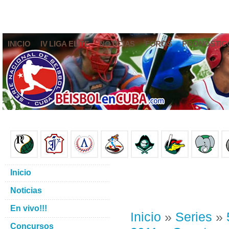
INICIO
IV LIGA ELITE
NOTICIAS
FOROS
PRONÓSTIC
Inicio
Noticias
En vivo!!!
Inicio
»
Series
»
Concursos