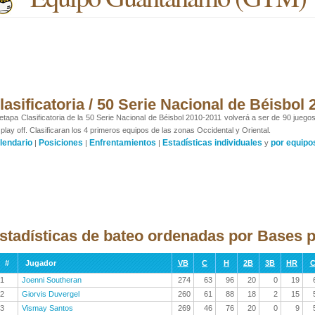
lasificatoria / 50 Serie Nacional de Béisbol
etapa Clasificatoria de la 50 Serie Nacional de Béisbol 2010-2011 volverá a ser de 90 juego
 play off. Clasificaran los 4 primeros equipos de las zonas Occidental y Oriental.
lendario
Posiciones
Enfrentamientos
Estadísticas individuales
por equipo
|
|
|
y
stadísticas de bateo ordenadas por Bases p
#
Jugador
VB
C
H
2B
3B
HR
C
1
Joenni Southeran
274
63
96
20
0
19
2
Giorvis Duvergel
260
61
88
18
2
15
3
Vismay Santos
269
46
76
20
0
9