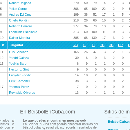
4
Robert Delgado
270
50
79
14
2
13
5
Yoilan Cerce
306
65
100
22
2
9
6
Andres D/l Cruz
199
38
52
17
1
5
Onelio Fondin
218
26
60
10
0
2
Roberto Borrero
277
34
79
13
0
7
9
Leonelkis Escalante
313
60
100
11
0
3
10
Dainer Moreira
385
68
130
17
3
2
#
Jugador
VB
C
H
2B
3B
HR
C
11
Luis Sanchez
165
26
47
3
2
1
12
Yandri Gainza
30
6
10
3
2
0
13
Yoelkis Baro
6
9
1
1
0
0
Hector L. Silot
9
0
0
0
0
0
Enoyder Fondin
14
10
2
0
0
0
Felix Carbonell
38
3
7
0
0
2
17
Yoennis Perez
7
0
2
0
0
0
Reynaldo Oliveros
13
0
4
1
1
0
En BeisbolEnCuba.com
Sitios de i
onados al
Lo que puedes encontrar en nuestra web
BeisbolCuban
usimos la
En BeisbolEnCuba.com podrás encontrar noticias del
eb con el
béisbol cubano, estadísticas, records, resultados de