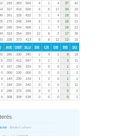
62
.293
.383
.504
4
1
4
37
42
54
.327
.416
.500
6
5
17
34
20
40
.261
.326
.432
3
1
4
18
31
25
.275
.348
.349
6
7
9
18
21
40
.285
.344
.408
1
1
7
18
22
44
.319
.354
.383
12
6
2
17
36
43
.338
.373
.413
6
8
12
12
15
I
AVE
OBP
SLU
BR
CR
DB
BB
SO
20
.285
.330
.345
2
4
2
9
18
5
.333
.412
.567
3
2
1
3
11
0
.167
.286
.333
0
0
0
1
2
0
.000
.100
.000
0
0
0
1
2
0
.143
.200
.143
1
2
0
1
1
7
.184
.200
.342
0
0
0
1
11
0
.286
.375
.286
0
0
1
0
2
0
.308
.308
.538
0
0
0
0
1
nterés
- Béisbol cubano
o.cu