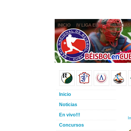
INICIO
IV LIGA ELITE
NOTICIAS
Inicio
Noticias
En vivo!!!
In
Concursos