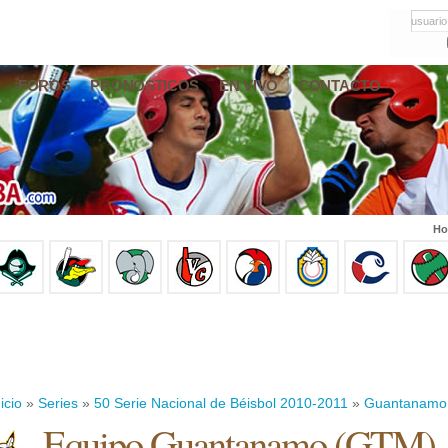
usuario
FOROS
PRONÓSTICOS
EN VIVO
CONTACTO
Ho
icio
»
Series
»
50 Serie Nacional de Béisbol 2010-2011
»
Guantanamo
Equipo Guantanamo (GTM)