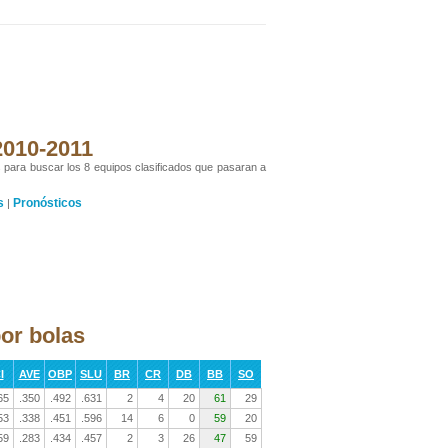
 2010-2011
s para buscar los 8 equipos clasificados que pasaran a
s
Pronósticos
|
or bolas
I
AVE
OBP
SLU
BR
CR
DB
BB
SO
65
.350
.492
.631
2
4
20
61
29
53
.338
.451
.596
14
6
0
59
20
59
.283
.434
.457
2
3
26
47
59