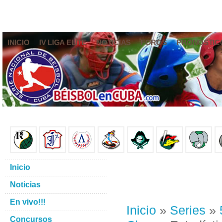
INICIO
IV LIGA ELITE
NOTICIAS
FOROS
PRONÓSTIC
Inicio
Noticias
En vivo!!!
Inicio
»
Series
»
Concursos