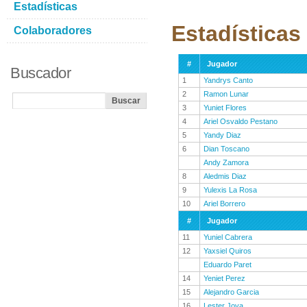
Estadísticas
Estadística
Colaboradores
#
Jugador
Buscador
1
Yandrys Canto
2
Ramon Lunar
3
Yuniet Flores
4
Ariel Osvaldo Pestano
5
Yandy Diaz
6
Dian Toscano
Andy Zamora
8
Aledmis Diaz
9
Yulexis La Rosa
10
Ariel Borrero
#
Jugador
11
Yuniel Cabrera
12
Yaxsiel Quiros
Eduardo Paret
14
Yeniet Perez
15
Alejandro Garcia
16
Lester Jova