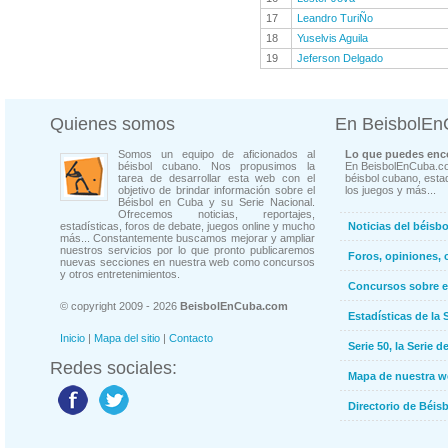
17
Leandro TuriÑo
18
Yuselvis Aguila
19
Jeferson Delgado
Quienes somos
En BeisbolE
Somos un equipo de aficionados al
Lo que puedes enco
béisbol cubano. Nos propusimos la
En BeisbolEnCuba.co
tarea de desarrollar esta web con el
béisbol cubano, estad
objetivo de brindar información sobre el
los juegos y más...
Béisbol en Cuba y su Serie Nacional.
Ofrecemos noticias, reportajes,
estadísticas, foros de debate, juegos online y mucho
Noticias del béisb
más... Constantemente buscamos mejorar y ampliar
nuestros servicios por lo que pronto publicaremos
Foros, opiniones, 
nuevas secciones en nuestra web como concursos
y otros entretenimientos.
Concursos sobre e
© copyright 2009 - 2026
BeisbolEnCuba.com
Estadísticas de la 
Inicio
|
Mapa del sitio
|
Contacto
Serie 50, la Serie d
Redes sociales:
Mapa de nuestra 
Directorio de Béi