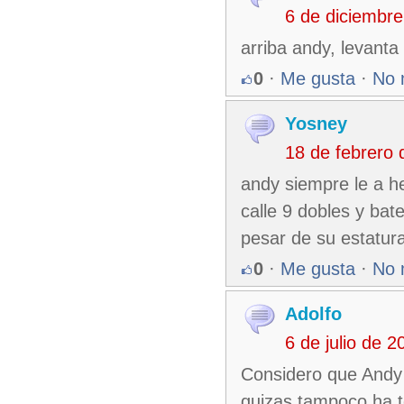
6 de diciembr
arriba andy, levanta
0
·
Me gusta
·
No 
Yosney
18 de febrero
andy siempre le a he
calle 9 dobles y ba
pesar de su estatura
0
·
Me gusta
·
No 
Adolfo
6 de julio de 
Considero que Andy 
quizas tampoco ha t