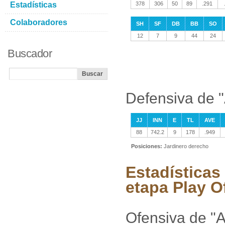
Estadísticas
378
306
50
89
.291
Colaboradores
SH
SF
DB
BB
SO
12
7
9
44
24
Buscador
Defensiva de 
JJ
INN
E
TL
AVE
88
742.2
9
178
.949
Posiciones:
Jardinero derecho
Estadísticas
etapa Play O
Ofensiva de "