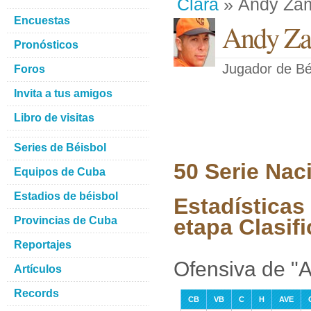
Clara
» Andy Zam
Encuestas
Andy Za
Pronósticos
Jugador de Bé
Foros
Invita a tus amigos
Libro de visitas
Series de Béisbol
50 Serie Nac
Equipos de Cuba
Estadios de béisbol
Estadísticas
Provincias de Cuba
etapa Clasifi
Reportajes
Ofensiva de "
Artículos
Records
CB
VB
C
H
AVE