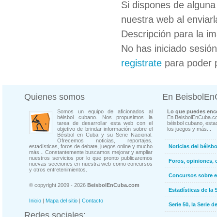
Si dispones de algun
nuestra web al enviarl
Descripción para la i
No has iniciado sesió
registrate
para poder 
Quienes somos
En BeisbolE
Somos un equipo de aficionados al
Lo que puedes enco
béisbol cubano. Nos propusimos la
En BeisbolEnCuba.co
tarea de desarrollar esta web con el
béisbol cubano, estad
objetivo de brindar información sobre el
los juegos y más...
Béisbol en Cuba y su Serie Nacional.
Ofrecemos noticias, reportajes,
estadísticas, foros de debate, juegos online y mucho
Noticias del béisb
más... Constantemente buscamos mejorar y ampliar
nuestros servicios por lo que pronto publicaremos
Foros, opiniones, 
nuevas secciones en nuestra web como concursos
y otros entretenimientos.
Concursos sobre e
© copyright 2009 - 2026
BeisbolEnCuba.com
Estadísticas de la 
Inicio
|
Mapa del sitio
|
Contacto
Serie 50, la Serie d
Redes sociales: