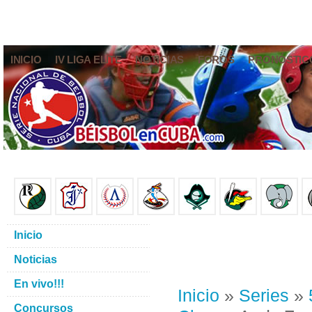
INICIO
IV LIGA ELITE
NOTICIAS
FOROS
PRONÓSTIC
Inicio
Noticias
En vivo!!!
Inicio
»
Series
»
Concursos