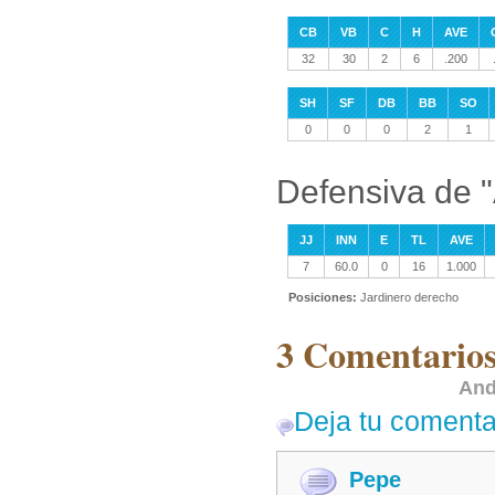
CB
VB
C
H
AVE
32
30
2
6
.200
SH
SF
DB
BB
SO
0
0
0
2
1
Defensiva de 
JJ
INN
E
TL
AVE
7
60.0
0
16
1.000
Posiciones:
Jardinero derecho
3 Comentarios
And
Deja tu comenta
Pepe