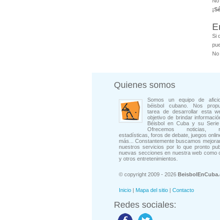
No 
¡S
E
Si 
pue
No 
Quienes somos
Somos un equipo de afici
béisbol cubano. Nos prop
tarea de desarrollar esta w
objetivo de brindar informació
Béisbol en Cuba y su Serie 
Ofrecemos noticias, rep
estadísticas, foros de debate, juegos onli
más... Constantemente buscamos mejorar
nuestros servicios por lo que pronto pu
nuevas secciones en nuestra web como 
y otros entretenimientos.
© copyright 2009 - 2026
BeisbolEnCuba
Inicio
|
Mapa del sitio
|
Contacto
Redes sociales: