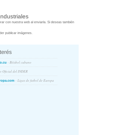
ndustriales
ar con nuestra web al enviarla. Si deseas también
er publicar imágenes.
nterés
- Béisbol cubano
o.cu
io Oficial del INDER
- Ligas de futbol de Europa
ropa.com