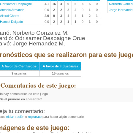
Odrisamer Despaigne
4.1
16
4
6
5
3
5
0
Norberto Gonza
Antonio Armando
0.0
2
2
2
2
0
1
0
Jorge Hernande
Alexei Chorot
2.0
9
3
4
4
1
2
1
Hancel Delgado
0.0
2
2
1
1
0
1
0
anó: Norberto Gonzalez M.
erdió: Odrisamer Despaigne Orue
alvó: Jorge Hernandez M.
ronósticos que se realizaron para este jueg
A favor de Cienfuegos
A favor de Industriales
9
usuarios
15
usuarios
 Comentarios de este juego:
No hay comentarios de este juego
¡Sé el primero en comentar!
eja tu comentario:
bes
iniciar sesión
o
registrate
para hacer algún comentario.
mágenes de este juego: