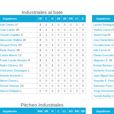
Industriales al bate
Jugadores
VB
C
H
2B
3B
HR
CI
E
Jugadores
Irait Chirino
LF
3
0
1
0
0
0
0
0
Lazaro Rodrigu
Juan Carlos
2B
4
1
1
0
0
0
1
0
Yoelvis Leyva
C
Yoandri Urgelles
D
2
1
0
0
0
0
0
0
Yasiel Puig
RF
Alexander Malleta
1B
3
0
0
0
0
0
0
0
Jose Dariel Abre
Serguei Perez
RF
4
0
1
0
0
0
0
0
Osvaldo Arias
D
Rudy Reyes
3B
3
0
1
0
0
0
2
0
Adir Ferran
R
Carlos Alberto
CF
3
0
0
0
0
0
0
0
Darian Gonzale
Frank Camilo Morejon
R
3
1
1
0
0
0
0
1
Alejandro E.
2B
Raiko Olivares
SS
2
0
1
0
0
0
0
1
Erisbel Barbaro
Odrisamer Despaigne
L
0
0
0
0
0
0
0
0
Norberto Gonza
Antonio Armando
L
0
0
0
0
0
0
0
0
Juan Miguel Va
Alexei Chorot
L
0
0
0
0
0
0
0
0
Yoasnier E. Per
Osmel Jimenez
SS
0
0
0
0
0
0
0
0
Yasmany Perez
Hancel Delgado
L
0
0
0
0
0
0
0
0
Jorge Hernande
Yusniel IbaÑez
(
Pitcheo Industriales
Jugadores
INN
VB
H
C
CL
SO
BB
DB
Jugadores