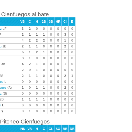
Cienfuegos al bate
VB
C
H
2B
3B
HR
CI
E
ez
LF
3
2
0
0
0
0
0
0
F
2
1
1
1
0
0
3
0
4
2
2
2
0
0
1
0
u
1B
2
1
1
0
0
0
2
0
5
1
2
1
0
0
2
0
3
1
0
0
0
0
0
0
z
3B
4
2
1
0
0
0
1
0
2
0
1
0
0
0
0
0
SS
2
1
1
0
0
0
2
1
lez
L
0
0
0
0
0
0
0
0
zquez
(A)
1
0
1
1
0
0
2
0
ez
(B)
0
0
0
0
0
0
0
0
2B
1
1
1
1
0
0
0
0
z
L
0
0
0
0
0
0
0
0
C)
0
1
0
0
0
0
0
0
Pitcheo Cienfuegos
INN
VB
H
C
CL
SO
BB
DB