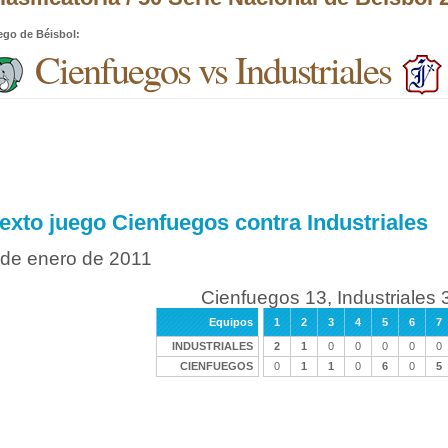
ego de Béisbol
:
Cienfuegos vs Industriales
exto juego Cienfuegos contra Industriales
 de enero de 2011
Cienfuegos 13, Industriales 
Equipos
1
2
3
4
5
6
7
INDUSTRIALES
2
1
0
0
0
0
0
CIENFUEGOS
0
1
1
0
6
0
5