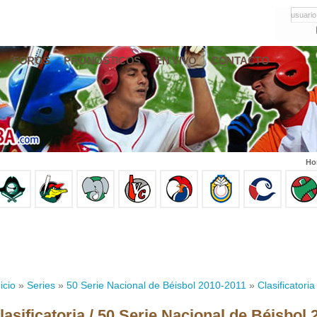
usuario
FOROS
PRONÓSTICOS
EN VIVO
CONTACTO
Ho
icio
»
Series
»
50 Serie Nacional de Béisbol 2010-2011
»
Clasificatoria
lasificatoria / 50 Serie Nacional de Béisbol