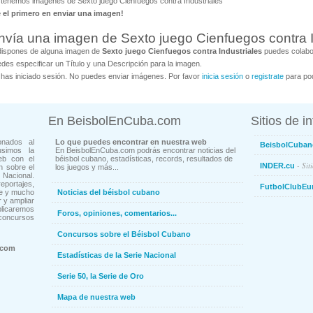
tenemos imágenes de Sexto juego Cienfuegos contra Industriales
é el primero en enviar una imagen!
nvía una imagen de Sexto juego Cienfuegos contra I
dispones de alguna imagen de
Sexto juego Cienfuegos contra Industriales
puedes colabor
des especificar un Título y una Descripción para la imagen.
has iniciado sesión. No puedes enviar imágenes. Por favor
inicia sesión
o
registrate
para pod
En BeisbolEnCuba.com
Sitios de i
onados al
Lo que puedes encontrar en nuestra web
BeisbolCuban
usimos la
En BeisbolEnCuba.com podrás encontrar noticias del
eb con el
béisbol cubano, estadísticas, records, resultados de
- Sit
INDER.cu
n sobre el
los juegos y más...
Nacional.
ortajes,
FutbolClubEu
ne y mucho
Noticias del béisbol cubano
 y ampliar
blicaremos
Foros, opiniones, comentarios...
concursos
Concursos sobre el Béisbol Cubano
.com
Estadísticas de la Serie Nacional
Serie 50, la Serie de Oro
Mapa de nuestra web