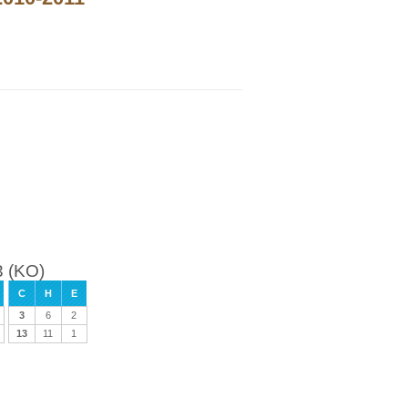
3 (KO)
C
H
E
3
6
2
13
11
1