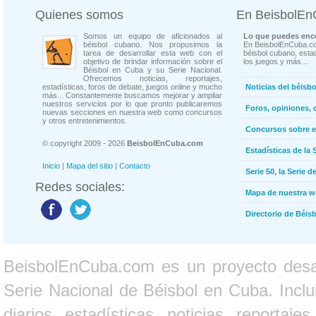
Quienes somos
En BeisbolE
Somos un equipo de aficionados al
Lo que puedes enco
béisbol cubano. Nos propusimos la
En BeisbolEnCuba.co
tarea de desarrollar esta web con el
béisbol cubano, estad
objetivo de brindar información sobre el
los juegos y más...
Béisbol en Cuba y su Serie Nacional.
Ofrecemos noticias, reportajes,
estadísticas, foros de debate, juegos online y mucho
Noticias del béisb
más... Constantemente buscamos mejorar y ampliar
nuestros servicios por lo que pronto publicaremos
Foros, opiniones, 
nuevas secciones en nuestra web como concursos
y otros entretenimientos.
Concursos sobre e
© copyright 2009 - 2026
BeisbolEnCuba.com
Estadísticas de la 
Inicio
|
Mapa del sitio
|
Contacto
Serie 50, la Serie d
Redes sociales:
Mapa de nuestra 
Directorio de Béi
BeisbolEnCuba.com es un proyecto desarr
Serie Nacional de Béisbol en Cuba. Inclui
diarios, estadísticas, noticias, report