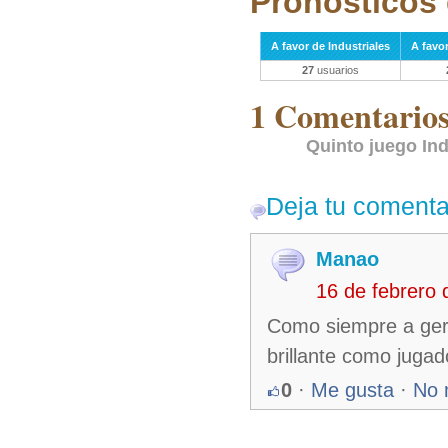
Pronósticos 
A favor de Industriales
A favo
27
usuarios
1 Comentarios 
Quinto juego In
Deja tu comenta
Manao
16 de febrero
Como siempre a germá
brillante como juga
0
·
Me gusta
·
No 