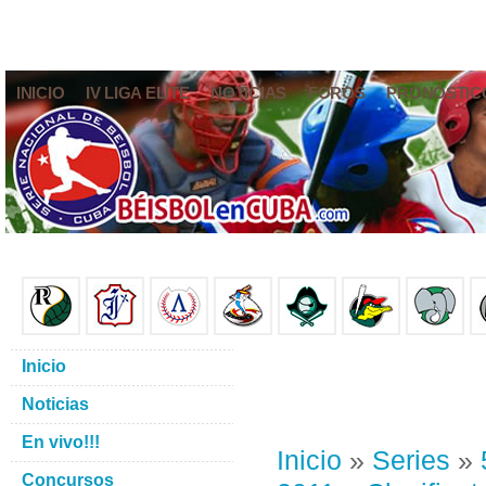
INICIO
IV LIGA ELITE
NOTICIAS
FOROS
PRONÓSTIC
Inicio
Noticias
En vivo!!!
Inicio
»
Series
»
Concursos