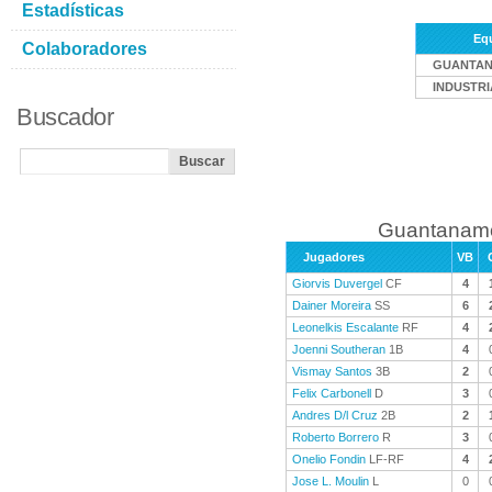
Estadísticas
Eq
Colaboradores
GUANTA
INDUSTRI
Buscador
Guantanamo
Jugadores
VB
Giorvis Duvergel
CF
4
Dainer Moreira
SS
6
Leonelkis Escalante
RF
4
Joenni Southeran
1B
4
Vismay Santos
3B
2
Felix Carbonell
D
3
Andres D/l Cruz
2B
2
Roberto Borrero
R
3
Onelio Fondin
LF-RF
4
Jose L. Moulin
L
0