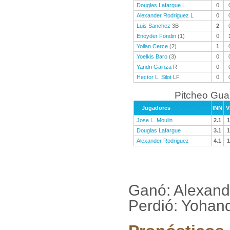
Douglas Lafargue
L
0
Alexander Rodriguez
L
0
Luis Sanchez
3B
2
Enoyder Fondin
(1)
0
Yoilan Cerce
(2)
1
Yoelkis Baro
(3)
0
Yandri Gainza
R
0
Hector L. Silot
LF
0
Pitcheo Gu
Jugadores
INN
V
Jose L. Moulin
2.1
1
Douglas Lafargue
3.1
1
Alexander Rodriguez
4.1
1
Ganó: Alexand
Perdió: Yohand