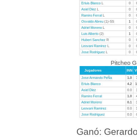
Erluis Blanco
L
0
Asiel Diez
L
0
Ramiro Ferral
L
0
Osvaldo Abreu
(1)-SS
1
Adriel Moreno
L
0
Luis Alberto
(2)
1
Hubert Sanchez
R
0
Leovani Ramirez
L
0
Jose Rodriguez
L
0
Pitcheo 
Jugadores
INN
V
Jose Armando PeÑa
1.0
Erluis Blanco
4.2
1
Asiel Diez
0.0
Ramiro Ferral
1.0
Adriel Moreno
0.1
Leovani Ramirez
0.0
Jose Rodriguez
0.0
Ganó: Gerardo