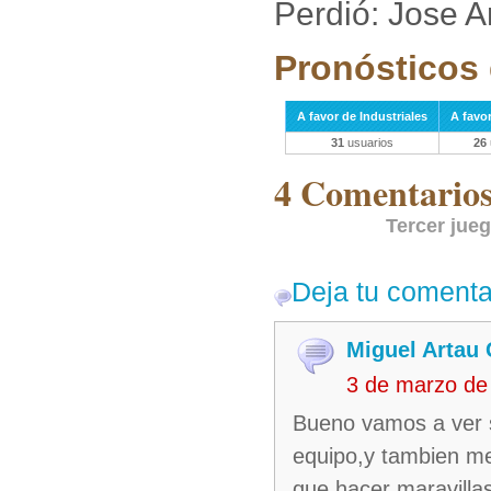
Perdió: Jose 
Pronósticos 
A favor de Industriales
A favo
31
usuarios
26
4 Comentarios 
Tercer jue
Deja tu comenta
Miguel Artau
3 de marzo de
Bueno vamos a ver si
equipo,y tambien me
que hacer maravillas