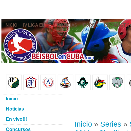
INICIO
IV LIGA ELITE
NOTICIAS
FOROS
PRONÓSTIC
Inicio
Noticias
En vivo!!!
Inicio
»
Series
»
Concursos