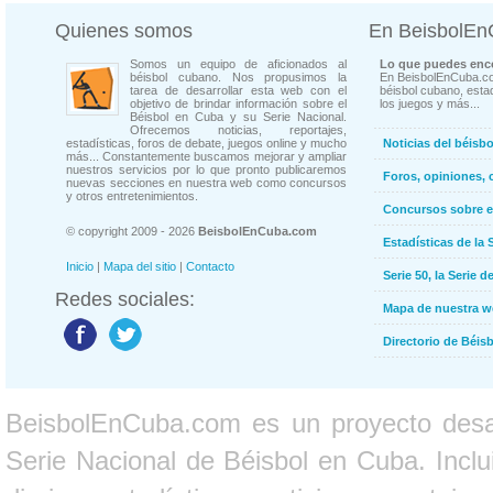
Quienes somos
En BeisbolE
Somos un equipo de aficionados al
Lo que puedes enco
béisbol cubano. Nos propusimos la
En BeisbolEnCuba.co
tarea de desarrollar esta web con el
béisbol cubano, estad
objetivo de brindar información sobre el
los juegos y más...
Béisbol en Cuba y su Serie Nacional.
Ofrecemos noticias, reportajes,
estadísticas, foros de debate, juegos online y mucho
Noticias del béisb
más... Constantemente buscamos mejorar y ampliar
nuestros servicios por lo que pronto publicaremos
Foros, opiniones, 
nuevas secciones en nuestra web como concursos
y otros entretenimientos.
Concursos sobre e
© copyright 2009 - 2026
BeisbolEnCuba.com
Estadísticas de la 
Inicio
|
Mapa del sitio
|
Contacto
Serie 50, la Serie d
Redes sociales:
Mapa de nuestra 
Directorio de Béi
BeisbolEnCuba.com es un proyecto desarr
Serie Nacional de Béisbol en Cuba. Inclui