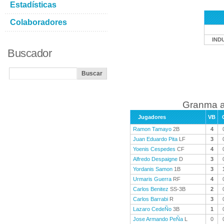
Estadísticas
Colaboradores
IND
Buscador
Granma a
Jugadores
VB
Ramon Tamayo
2B
4
Juan Eduardo Pita
LF
3
Yoenis Cespedes
CF
4
Alfredo Despaigne
D
3
Yordanis Samon
1B
3
Urmaris Guerra
RF
4
Carlos Benitez
SS-3B
2
Carlos Barrabi
R
3
Lazaro CedeÑo
3B
1
Jose Armando PeÑa
L
0