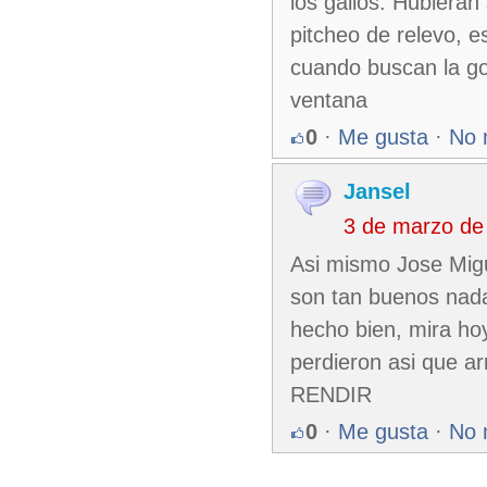
los gallos. Hubieran
pitcheo de relevo, 
cuando buscan la gom
ventana
0
·
Me gusta
·
No 
Jansel
3 de marzo de
Asi mismo Jose Migu
son tan buenos nada,
hecho bien, mira hoy
perdieron asi que 
RENDIR
0
·
Me gusta
·
No 