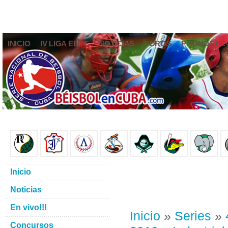
INICIO
IV LIGA ELITE
NOTICIAS
FOROS
PRONÓSTIC
Inicio
Noticias
En vivo!!!
Inicio
»
Series
»
Concursos