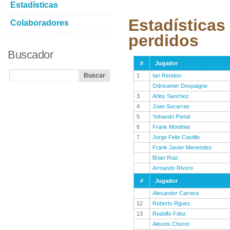
Estadísticas
Estadísticas
Colaboradores
perdidos
Buscador
#
Jugador
1
Ian Rendon
Odrisamer Despaigne
3
Arley Sanchez
4
Joan Socarras
5
Yohandri Portal
6
Frank Monthiet
7
Jorge Felix Castillo
Frank Javier Menendez
Brian Ruiz
Armando Rivero
#
Jugador
Alexander Carrera
12
Roberto Rguez.
13
Rodolfo Fdez.
Alexeis Chorot