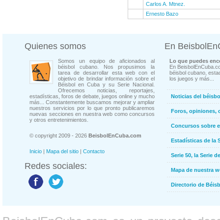
Carlos A. Mtnez.
Ernesto Bazo
Quienes somos
En BeisbolE
Somos un equipo de aficionados al
Lo que puedes enco
béisbol cubano. Nos propusimos la
En BeisbolEnCuba.co
tarea de desarrollar esta web con el
béisbol cubano, estad
objetivo de brindar información sobre el
los juegos y más...
Béisbol en Cuba y su Serie Nacional.
Ofrecemos noticias, reportajes,
estadísticas, foros de debate, juegos online y mucho
Noticias del béisb
más... Constantemente buscamos mejorar y ampliar
nuestros servicios por lo que pronto publicaremos
Foros, opiniones, 
nuevas secciones en nuestra web como concursos
y otros entretenimientos.
Concursos sobre e
© copyright 2009 - 2026
BeisbolEnCuba.com
Estadísticas de la 
Inicio
|
Mapa del sitio
|
Contacto
Serie 50, la Serie d
Redes sociales:
Mapa de nuestra 
Directorio de Béi