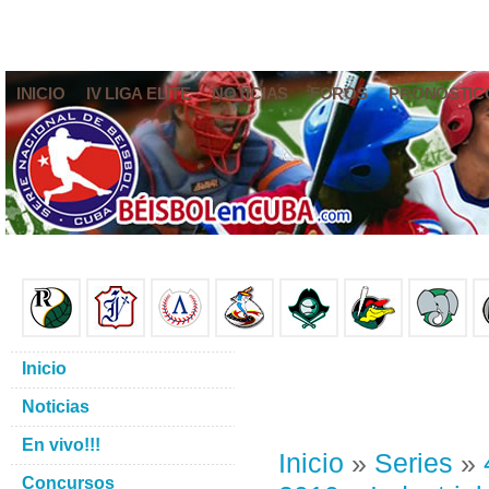
INICIO
IV LIGA ELITE
NOTICIAS
FOROS
PRONÓSTIC
Inicio
Noticias
En vivo!!!
Inicio
»
Series
»
Concursos