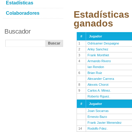
Estadísticas
Estadísticas
Colaboradores
ganados
Buscador
#
Jugador
1
Odrisamer Despaigne
2
Arley Sanchez
3
Frank Monthiet
4
Armando Rivero
Ian Rendon
6
Brian Ruiz
Alexander Carrera
8
Alexeis Chorot
9
Carlos A. Mtnez.
Roberto Rguez.
#
Jugador
Joan Socarras
Ernesto Bazo
Frank Javier Menendez
14
Rodolfo Fdez.