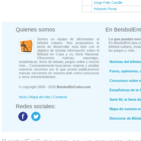
Jorge Felix Castillo
Yohandri Portal
Quienes somos
En BeisbolE
Somos un equipo de aficionados al
Lo que puedes enco
béisbol cubano. Nos propusimos la
En BeisbolEnCuba.co
tarea de desarrollar esta web con el
béisbol cubano, estad
objetivo de brindar información sobre el
los juegos y más...
Béisbol en Cuba y su Serie Nacional.
Ofrecemos noticias, reportajes,
estadísticas, foros de debate, juegos online y mucho
Noticias del béisb
más... Constantemente buscamos mejorar y ampliar
nuestros servicios por lo que pronto publicaremos
Foros, opiniones, 
nuevas secciones en nuestra web como concursos
y otros entretenimientos.
Concursos sobre e
© copyright 2009 - 2026
BeisbolEnCuba.com
Estadísticas de la 
Inicio
|
Mapa del sitio
|
Contacto
Serie 50, la Serie d
Redes sociales:
Mapa de nuestra 
Directorio de Béi