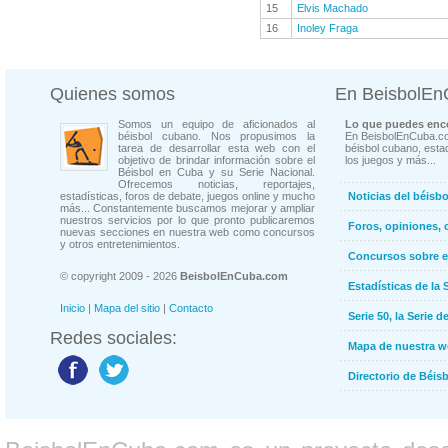
15
Elvis Machado
16
Inoley Fraga
Quienes somos
En BeisbolE
Somos un equipo de aficionados al
Lo que puedes enco
béisbol cubano. Nos propusimos la
En BeisbolEnCuba.co
tarea de desarrollar esta web con el
béisbol cubano, estad
objetivo de brindar información sobre el
los juegos y más...
Béisbol en Cuba y su Serie Nacional.
Ofrecemos noticias, reportajes,
estadísticas, foros de debate, juegos online y mucho
Noticias del béisb
más... Constantemente buscamos mejorar y ampliar
nuestros servicios por lo que pronto publicaremos
Foros, opiniones, 
nuevas secciones en nuestra web como concursos
y otros entretenimientos.
Concursos sobre e
© copyright 2009 - 2026
BeisbolEnCuba.com
Estadísticas de la 
Inicio
|
Mapa del sitio
|
Contacto
Serie 50, la Serie d
Redes sociales:
Mapa de nuestra 
Directorio de Béi