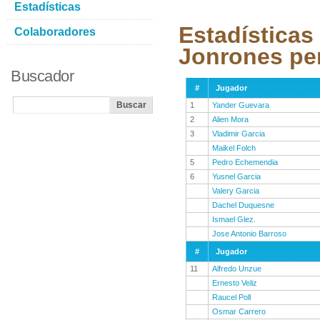
Estadísticas
Estadísticas
Colaboradores
Jonrones pe
Buscador
#
Jugador
1
Yander Guevara
2
Alien Mora
3
Vladimir Garcia
Maikel Folch
5
Pedro Echemendia
6
Yusnel Garcia
Valery Garcia
Dachel Duquesne
Ismael Glez.
Jose Antonio Barroso
#
Jugador
11
Alfredo Unzue
Ernesto Veliz
Raucel Poll
Osmar Carrero