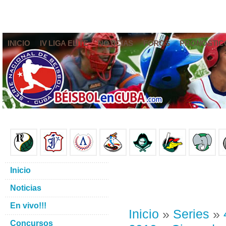
INICIO
IV LIGA ELITE
NOTICIAS
FOROS
PRONÓSTIC
Inicio
Noticias
En vivo!!!
Inicio
»
Series
»
Concursos