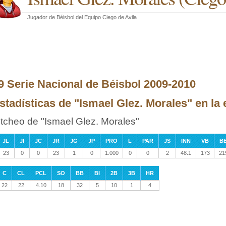
Jugador de Béisbol
del
Equipo Ciego de Avila
9 Serie Nacional de Béisbol 2009-2010
stadísticas de "Ismael Glez. Morales" en la 
itcheo de "Ismael Glez. Morales"
JL
JI
JC
JR
JG
JP
PRO
L
PAR
JS
INN
VB
B
23
0
0
23
1
0
1.000
0
0
2
48.1
173
21
C
CL
PCL
SO
BB
BI
2B
3B
HR
22
22
4.10
18
32
5
10
1
4