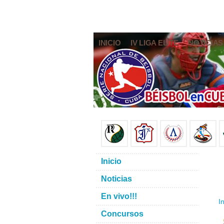
INICIO
IV LIGA ELITE
NOTICIAS
Inicio
Noticias
En vivo!!!
In
Concursos