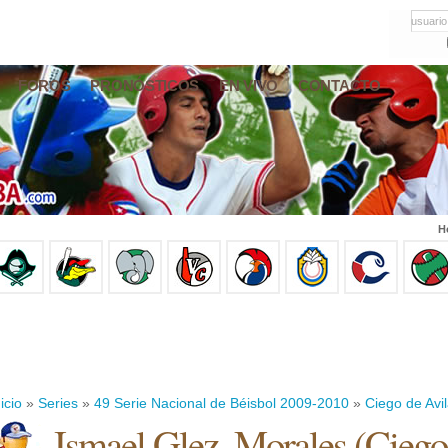
usuario
FOROS
PRONÓSTICOS
EN VIVO
CONTACTO
H
icio
»
Series
»
49 Serie Nacional de Béisbol 2009-2010
»
Ciego de Avi
Ismael Glez. Morales
(
Ciego