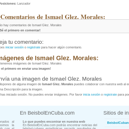
Posiciones:
Lanzador
 Comentarios de Ismael Glez. Morales:
No hay comentarios de Ismael Glez. Morales
¡Sé el primero en comentar!
eja tu comentario:
bes
iniciar sesión
o
registrate
para hacer algún comentario.
mágenes de Ismael Glez. Morales:
 tenemos imágenes de Ismael Glez. Morales
é el primero en enviar una imagen!
nvía una imagen de Ismael Glez. Morales
dispones de alguna imagen de
Ismael Glez. Morales
puedes colaborar con nuestra web al en
na Descripción para la imagen.
has iniciado sesión. No puedes enviar imágenes. Por favor
inicia sesión
o
registrate
para pod
En BeisbolEnCuba.com
Sitios de i
onados al
Lo que puedes encontrar en nuestra web
BeisbolCuban
usimos la
En BeisbolEnCuba.com podrás encontrar noticias del
eb con el
béisbol cubano, estadísticas, records, resultados de