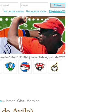
 o email
clave
No cerrar sesión
Recuperar clave
Regístrate!!!
ora de Cuba: 1:41 PM, jueves, 6 de agosto de 2026
la
» Ismael Glez. Morales
 de Avila
)