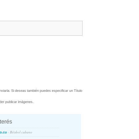
viarla. Si deseas también puedes especificar un Título
er publicar imágenes.
nterés
- Béisbol cubano
o.cu