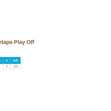
etapa Play Off
E
H
AVE
3
.333