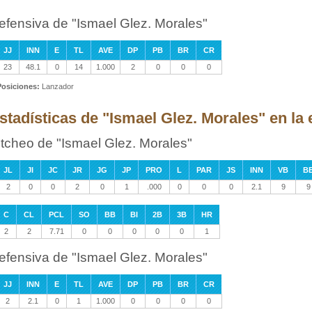
efensiva de "Ismael Glez. Morales"
JJ
INN
E
TL
AVE
DP
PB
BR
CR
23
48.1
0
14
1.000
2
0
0
0
Posiciones:
Lanzador
stadísticas de "Ismael Glez. Morales" en la 
itcheo de "Ismael Glez. Morales"
JL
JI
JC
JR
JG
JP
PRO
L
PAR
JS
INN
VB
B
2
0
0
2
0
1
.000
0
0
0
2.1
9
9
C
CL
PCL
SO
BB
BI
2B
3B
HR
2
2
7.71
0
0
0
0
0
1
efensiva de "Ismael Glez. Morales"
JJ
INN
E
TL
AVE
DP
PB
BR
CR
2
2.1
0
1
1.000
0
0
0
0