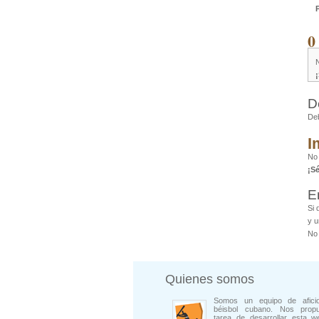
0
D
De
I
No
¡S
E
Si 
y u
No 
Quienes somos
Somos un equipo de afici
béisbol cubano. Nos prop
tarea de desarrollar esta w