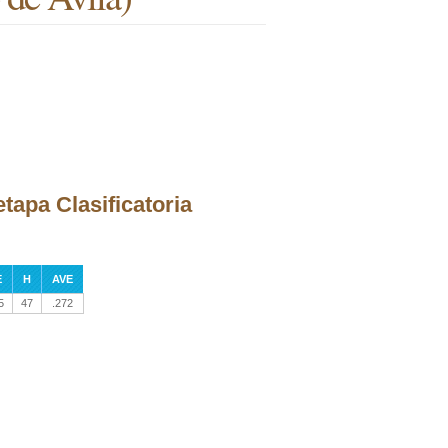
etapa Clasificatoria
E
H
AVE
5
47
.272