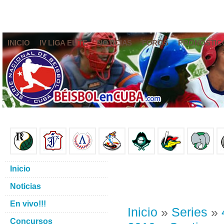
INICIO
IV LIGA ELITE
NOTICIAS
FOROS
PRONÓSTIC
Inicio
Noticias
En vivo!!!
Inicio
»
Series
»
Concursos