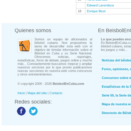
Edward Laverdeza
18
Enrique Bicet
Quienes somos
En BeisbolE
Somos un equipo de aficionados al
Lo que puedes enco
béisbol cubano. Nos propusimos la
En BeisbolEnCuba.co
tarea de desarrollar esta web con el
béisbol cubano, estad
objetivo de brindar información sobre el
los juegos y más...
Béisbol en Cuba y su Serie Nacional.
Ofrecemos noticias, reportajes,
estadísticas, foros de debate, juegos online y mucho
Noticias del béisb
más... Constantemente buscamos mejorar y ampliar
nuestros servicios por lo que pronto publicaremos
Foros, opiniones, 
nuevas secciones en nuestra web como concursos
y otros entretenimientos.
Concursos sobre e
© copyright 2009 - 2026
BeisbolEnCuba.com
Estadísticas de la 
Inicio
|
Mapa del sitio
|
Contacto
Serie 50, la Serie d
Redes sociales:
Mapa de nuestra 
Directorio de Béi