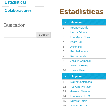
Estadísticas
Estadísticas
Colaboradores
#
Jugador
Buscador
1
Rolando Meriño
Hector Olivera
3
Luis Miguel Nava
4
Pedro Poll
5
Alexei Bell
6
Reutilio Hurtado
7
Ruden Sanchez
8
Joaquin Carbonell
9
Alexis Durruthy
10
Juan Williams
#
Jugador
11
Maikel Castellanos
12
Yosvanis Hurtado
13
Gustavo Moreno
14
Luis Yander La O
15
Rudelis Garcia
16
Adriel Labrada