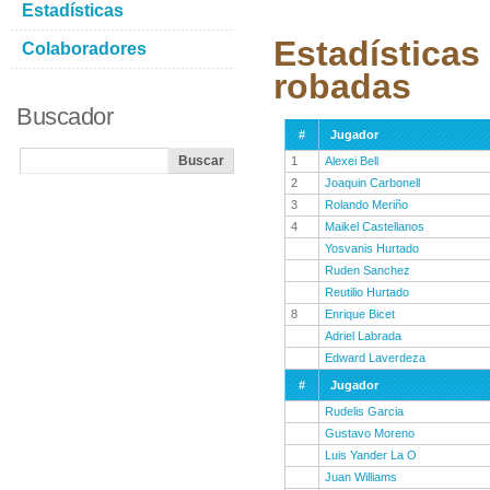
Estadísticas
Estadísticas
Colaboradores
robadas
Buscador
#
Jugador
1
Alexei Bell
2
Joaquin Carbonell
3
Rolando Meriño
4
Maikel Castellanos
Yosvanis Hurtado
Ruden Sanchez
Reutilio Hurtado
8
Enrique Bicet
Adriel Labrada
Edward Laverdeza
#
Jugador
Rudelis Garcia
Gustavo Moreno
Luis Yander La O
Juan Williams