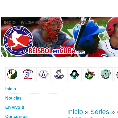
INICIO
IV LIGA ELITE
NOTICIAS
FOROS
PRONÓSTIC
Inicio
Noticias
En vivo!!!
Inicio
»
Series
»
Concursos