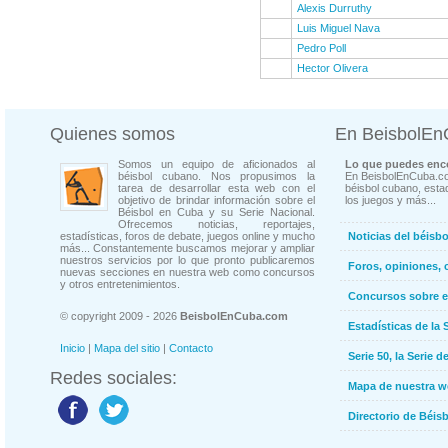
Alexis Durruthy
Luis Miguel Nava
Pedro Poll
Hector Olivera
Quienes somos
En BeisbolE
Somos un equipo de aficionados al
Lo que puedes enco
béisbol cubano. Nos propusimos la
En BeisbolEnCuba.co
tarea de desarrollar esta web con el
béisbol cubano, estad
objetivo de brindar información sobre el
los juegos y más...
Béisbol en Cuba y su Serie Nacional.
Ofrecemos noticias, reportajes,
estadísticas, foros de debate, juegos online y mucho
Noticias del béisb
más... Constantemente buscamos mejorar y ampliar
nuestros servicios por lo que pronto publicaremos
Foros, opiniones, 
nuevas secciones en nuestra web como concursos
y otros entretenimientos.
Concursos sobre e
© copyright 2009 - 2026
BeisbolEnCuba.com
Estadísticas de la 
Inicio
|
Mapa del sitio
|
Contacto
Serie 50, la Serie d
Redes sociales:
Mapa de nuestra 
Directorio de Béi