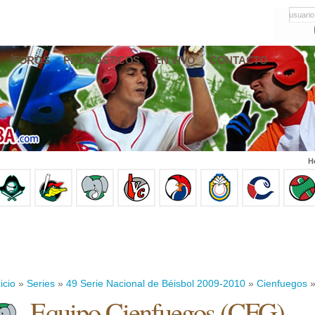
usuario
FOROS
PRONÓSTICOS
EN VIVO
CONTACTO
H
icio
»
Series
»
49 Serie Nacional de Béisbol 2009-2010
»
Cienfuegos
»
Equipo Cienfuegos (CFG)