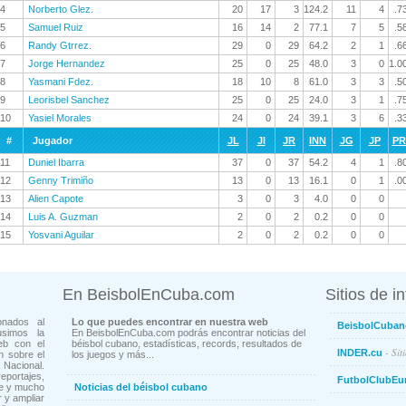
4
Norberto Glez.
20
17
3
124.2
11
4
.7
5
Samuel Ruiz
16
14
2
77.1
7
5
.5
6
Randy Gtrrez.
29
0
29
64.2
2
1
.6
7
Jorge Hernandez
25
0
25
48.0
3
0
1.0
8
Yasmani Fdez.
18
10
8
61.0
3
3
.5
9
Leorisbel Sanchez
25
0
25
24.0
3
1
.7
10
Yasiel Morales
24
0
24
39.1
3
6
.3
#
Jugador
JL
JI
JR
INN
JG
JP
P
11
Duniel Ibarra
37
0
37
54.2
4
1
.8
12
Genny Trimiño
13
0
13
16.1
0
1
.0
13
Alien Capote
3
0
3
4.0
0
0
14
Luis A. Guzman
2
0
2
0.2
0
0
15
Yosvani Aguilar
2
0
2
0.2
0
0
En BeisbolEnCuba.com
Sitios de i
onados al
Lo que puedes encontrar en nuestra web
BeisbolCuban
usimos la
En BeisbolEnCuba.com podrás encontrar noticias del
eb con el
béisbol cubano, estadísticas, records, resultados de
- Sit
INDER.cu
n sobre el
los juegos y más...
Nacional.
ortajes,
FutbolClubEu
ne y mucho
Noticias del béisbol cubano
 y ampliar