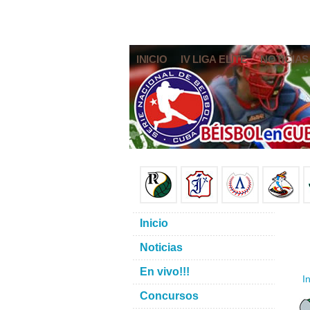
INICIO
IV LIGA ELITE
NOTICIAS
Inicio
Noticias
En vivo!!!
In
Concursos