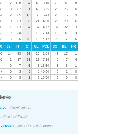
33
2
128
54
43
3.10
76
37
8
83
0
87
51
46
5.35
28
26
10
67
2
85
43
39
5.43
26
16
9
00
0
63
38
24
4.50
23
29
6
00
1
63
34
32
4.72
37
32
3
50
2
30
22
19
7.13
16
11
4
33
3
25
18
18
4.12
29
17
5
RO
JS
H
C
CL
PCL
SO
BB
HR
00
14
53
15
12
1.98
45
17
1
00
1
17
13
13
7.16
9
7
4
-
0
7
6
6
13.50
3
3
1
-
0
3
3
3
40.50
0
1
0
-
0
3
1
1
13.50
0
0
0
nterés
- Béisbol cubano
o.cu
io Oficial del INDER
- Ligas de futbol de Europa
ropa.com