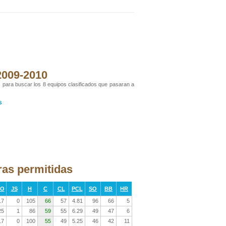
 2009-2010
s para buscar los 8 equipos clasificados que pasaran a
s
ras permitidas
RO
JS
H
C
CL
PCL
SO
BB
HR
17
0
105
66
57
4.81
96
66
5
25
1
86
59
55
6.29
49
47
6
17
0
100
55
49
5.25
46
42
11