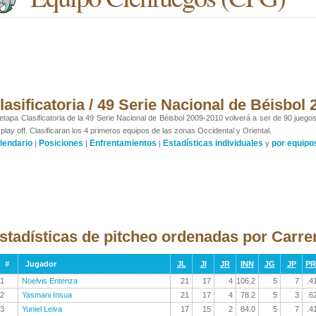
lasificatoria / 49 Serie Nacional de Béisbol
etapa Clasificatoria de la 49 Serie Nacional de Béisbol 2009-2010 volverá a ser de 90 juego
 play off. Clasificaran los 4 primeros equipos de las zonas Occidental y Oriental.
lendario
Posiciones
Enfrentamientos
Estadísticas individuales
por equipo
|
|
|
y
stadísticas de pitcheo ordenadas por Carre
#
Jugador
JL
JI
JR
INN
JG
JP
P
1
Noelvis Entenza
21
17
4
106.2
5
7
.4
2
Yasmani Insua
21
17
4
78.2
5
3
.6
3
Yuniel Leiva
17
15
2
84.0
5
7
.4