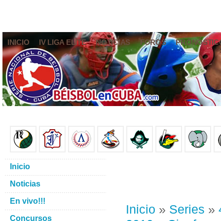
INICIO
IV LIGA ELITE
NOTICIAS
FOROS
PRONÓSTIC
Inicio
Noticias
En vivo!!!
Inicio
»
Series
»
Concursos