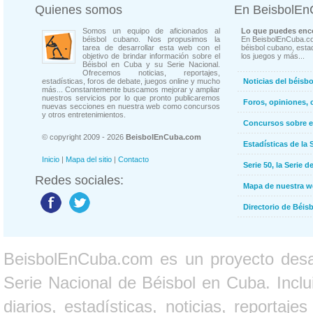
Quienes somos
En BeisbolE
Somos un equipo de aficionados al
Lo que puedes enco
béisbol cubano. Nos propusimos la
En BeisbolEnCuba.co
tarea de desarrollar esta web con el
béisbol cubano, estad
objetivo de brindar información sobre el
los juegos y más...
Béisbol en Cuba y su Serie Nacional.
Ofrecemos noticias, reportajes,
estadísticas, foros de debate, juegos online y mucho
Noticias del béisb
más... Constantemente buscamos mejorar y ampliar
nuestros servicios por lo que pronto publicaremos
Foros, opiniones, 
nuevas secciones en nuestra web como concursos
y otros entretenimientos.
Concursos sobre e
© copyright 2009 - 2026
BeisbolEnCuba.com
Estadísticas de la 
Inicio
|
Mapa del sitio
|
Contacto
Serie 50, la Serie d
Redes sociales:
Mapa de nuestra 
Directorio de Béi
BeisbolEnCuba.com es un proyecto desarr
Serie Nacional de Béisbol en Cuba. Inclui
diarios, estadísticas, noticias, report