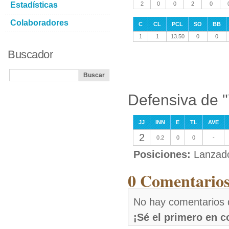
Estadísticas
2
0
0
2
0
Colaboradores
C
CL
PCL
SO
BB
1
1
13.50
0
0
Buscador
Defensiva de "
JJ
INN
E
TL
AVE
2
0.2
0
0
-
Posiciones:
Lanzad
0 Comentarios
No hay comentarios 
¡Sé el primero en 