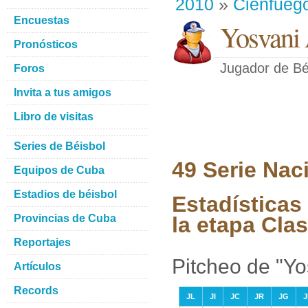
2010
»
Cienfueg
Encuestas
Yosvani 
Pronósticos
Jugador de Bé
Foros
Invita a tus amigos
Libro de visitas
Series de Béisbol
49 Serie Nac
Equipos de Cuba
Estadios de béisbol
Estadísticas
Provincias de Cuba
la etapa Clas
Reportajes
Pitcheo de "Yo
Artículos
Records
JL
JI
JC
JR
JG
J