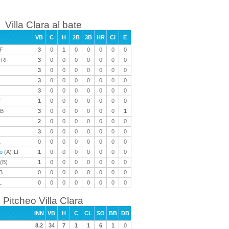
Villa Clara al bate
VB
C
H
2B
3B
HR
CI
E
F
3
0
1
0
0
0
0
0
-RF
3
0
0
0
0
0
0
0
3
0
0
0
0
0
0
0
3
0
0
0
0
0
0
0
3
0
0
0
0
0
0
0
F
1
0
0
0
0
0
0
0
B
3
0
0
0
0
0
0
1
2
0
0
0
0
0
0
0
3
0
0
0
0
0
0
0
L
0
0
0
0
0
0
0
0
o
(A)-LF
1
0
0
0
0
0
0
0
(B)
1
0
0
0
0
0
0
0
B
0
0
0
0
0
0
0
0
L
0
0
0
0
0
0
0
0
Pitcheo Villa Clara
INN
VB
H
C
CL
SO
BB
DB
8.2
34
7
1
1
6
1
0