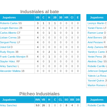
Industriales al bate
Jugadores
VB
C
H
2B
3B
HR
CI
E
Jugadores
Roberto Carlos
SS
3
1
1
1
0
0
0
0
Leonys Martin
C
Leugim Barroso
2B
4
0
1
1
0
0
0
0
Yuniet Flores
LF
Carlos Alberto
CF
4
0
1
1
0
0
1
0
Ramon Lunar
D
Lisban Correa
1B
4
0
0
0
0
0
0
0
Ariel Borrero
1B
Serguei Perez
LF
4
0
0
0
0
0
0
0
Ariel Pestano
R
Jokel Gil
D
4
0
0
0
0
0
0
0
Andy Zamora
R
Rudy Reyes
3B
4
0
2
1
0
0
0
0
Yandrys Canto
3
Frank Camilo Morejon
R
4
0
1
0
0
0
0
0
Yeniet Perez
2B
Stayler Hdez.
RF
4
0
1
0
0
0
0
0
Aledmis Diaz
SS
Arley Sanchez
L
0
0
0
0
0
0
0
0
Robelio Carrillo
Alexander Malleta
1B
0
0
0
0
0
0
0
0
Jeferson Delgad
Yulexis La Rosa
Yaxsiel Quiros
2
Marlon Romero
Pitcheo Industriales
Jugadores
INN
VB
H
C
CL
SO
BB
DB
Jugadores
Arley Sanchez
9.0
26
1
0
0
8
4
0
Robelio Carrillo