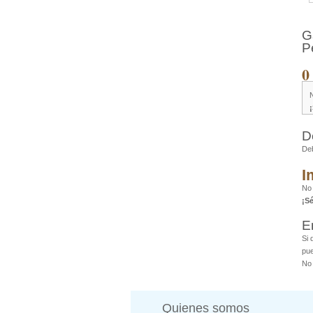
G
P
0
D
De
I
No 
¡S
E
Si 
pue
No 
Quienes somos