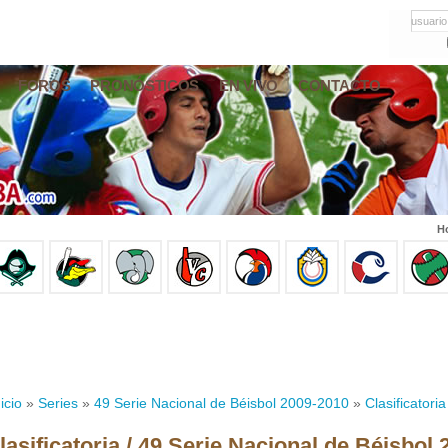
usuario
FOROS
PRONÓSTICOS
EN VIVO
CONTACTO
Ho
icio
»
Series
»
49 Serie Nacional de Béisbol 2009-2010
»
Clasificatoria
lasificatoria / 49 Serie Nacional de Béisbol