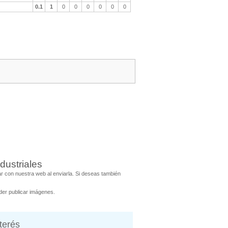
0.1
1
0
0
0
0
0
0
dustriales
 con nuestra web al enviarla. Si deseas también
er publicar imágenes.
nterés