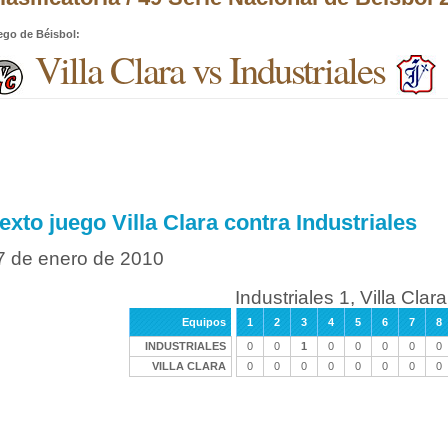
ego de Béisbol
:
Villa Clara vs Industriales
exto juego Villa Clara contra Industriales
7 de enero de 2010
Industriales 1, Villa Clara
Equipos
1
2
3
4
5
6
7
8
INDUSTRIALES
0
0
1
0
0
0
0
0
VILLA CLARA
0
0
0
0
0
0
0
0