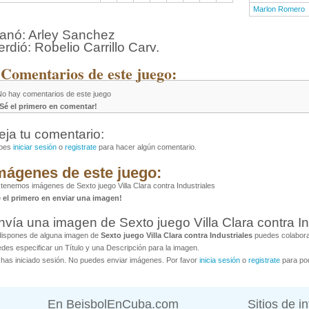
Marlon Romero
anó: Arley Sanchez
erdió: Robelio Carrillo Carv.
 Comentarios de este juego:
No hay comentarios de este juego
¡Sé el primero en comentar!
eja tu comentario:
bes
iniciar sesión
o
registrate
para hacer algún comentario.
mágenes de este juego:
tenemos imágenes de Sexto juego Villa Clara contra Industriales
é el primero en enviar una imagen!
nvía una imagen de Sexto juego Villa Clara contra In
dispones de alguna imagen de
Sexto juego Villa Clara contra Industriales
puedes colaborar
des especificar un Título y una Descripción para la imagen.
has iniciado sesión. No puedes enviar imágenes. Por favor
inicia sesión
o
registrate
para pod
En BeisbolEnCuba.com
Sitios de i