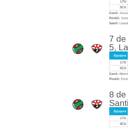
LTU
SCU
Ganó:
Jesus 
Perdió:
Yuri
Salvó:
Leandr
7 de
5, L
Equipos
LTU
SCU
Ganó:
Albert
Perdió:
Erick
8 de
Sant
Equipos
LTU
SCU