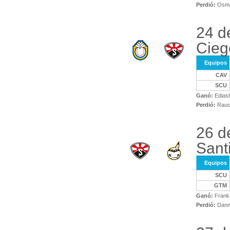
Perdió:
Osma
24 d
Cieg
Equipos
CAV
SCU
Ganó:
Ediasb
Perdió:
Rauce
26 d
Sant
Equipos
SCU
GTM
Ganó:
Frank
Perdió:
Danny