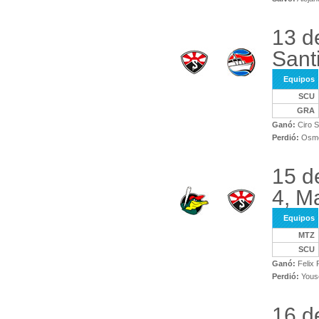
13 d
Sant
Equipos
SCU
GRA
Ganó:
Ciro S
Perdió:
Osmel
15 d
4, M
Equipos
MTZ
SCU
Ganó:
Felix 
Perdió:
Yous
16 d