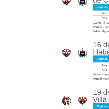
de C
Equipos
SCU
HAB
Ganó:
Richar
Perdió:
Edias
Salvó:
Miguel
16 d
Haba
Equipos
SCU
HAB
Ganó:
Norge 
Perdió:
Yulie
19 d
Villa
Equipos