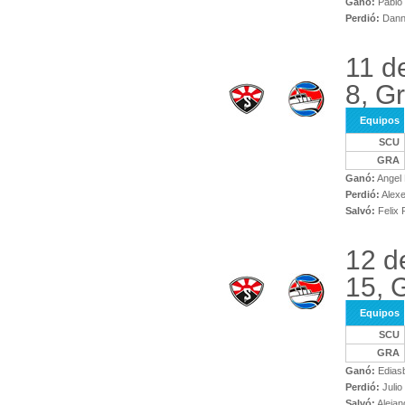
Ganó:
Pablo 
Perdió:
Danny
11 d
8, G
Equipos
SCU
GRA
Ganó:
Angel 
Perdió:
Alexe
Salvó:
Felix 
12 d
15, 
Equipos
SCU
GRA
Ganó:
Ediasb
Perdió:
Julio
Salvó:
Alejan