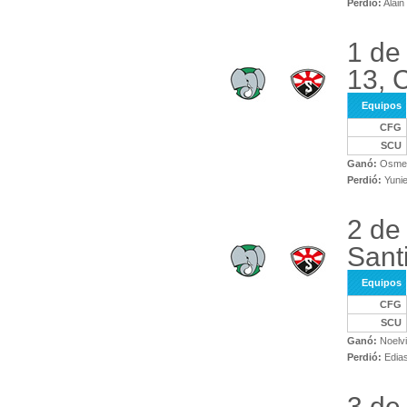
Perdió:
Alain
1 de
13, 
Equipos
CFG
SCU
Ganó:
Osmel 
Perdió:
Yunie
2 de
Sant
Equipos
CFG
SCU
Ganó:
Noelvi
Perdió:
Edias
3 de