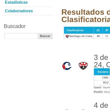
Estadísticas
Resultados d
Colaboradores
Clasificatori
Buscador
Clasificatoria
JG
JP
Santiago de Cuba
48
41
3 de
24, 
Equipos
CMG
SCU
Ganó:
Yaumi
Perdió:
Vicyo
4 de