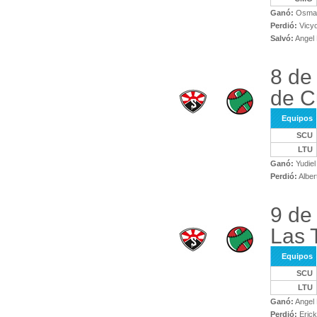
Ganó:
Osman
Perdió:
Vicyo
Salvó:
Angel 
8 de
de C
Equipos
SCU
LTU
Ganó:
Yudiel
Perdió:
Alber
9 de
Las 
Equipos
SCU
LTU
Ganó:
Angel 
Perdió:
Erick