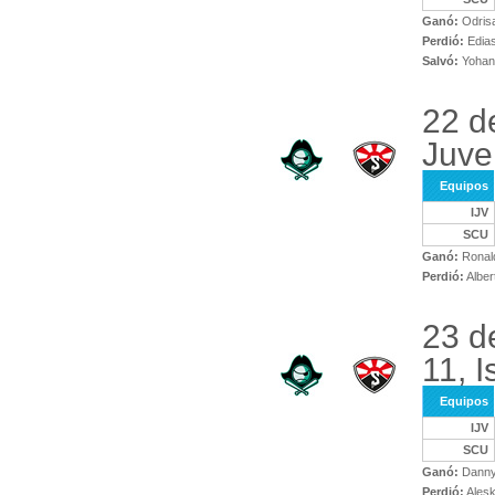
Ganó:
Odris
Perdió:
Edias
Salvó:
Yohand
22 d
Juve
Equipos
IJV
SCU
Ganó:
Ronald
Perdió:
Alber
23 d
11, I
Equipos
IJV
SCU
Ganó:
Danny
Perdió:
Alesk