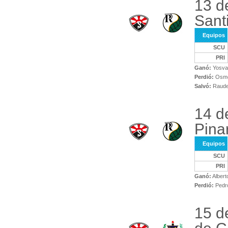
13 d
Sant
Equipos
SCU
PRI
Ganó:
Yosva
Perdió:
Osmel
Salvó:
Raude
14 d
Pina
Equipos
SCU
PRI
Ganó:
Albert
Perdió:
Pedro
15 d