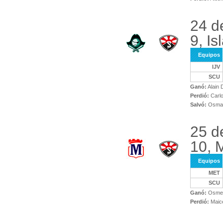
24 d
9, Is
Equipos
IJV
SCU
Ganó:
Alain 
Perdió:
Carlo
Salvó:
Osman
25 d
10, 
Equipos
MET
SCU
Ganó:
Osmel 
Perdió:
Maice