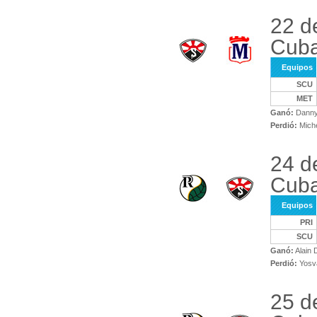
22 d
Cuba
Equipos
SCU
MET
Ganó:
Danny
Perdió:
Mich
24 d
Cuba
Equipos
PRI
SCU
Ganó:
Alain 
Perdió:
Yosv
25 d