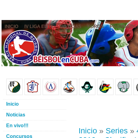
INICIO
IV LIGA ELITE
NOTICIAS
FOROS
PRONÓSTIC
Inicio
Noticias
En vivo!!!
Inicio
»
Series
»
Concursos