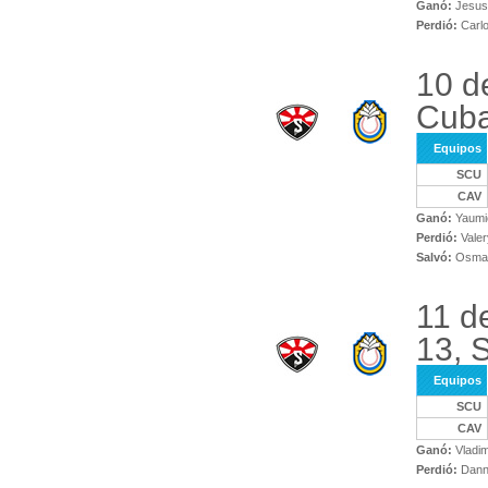
Ganó:
Jesus 
Perdió:
Carlo
10 d
Cuba
Equipos
SCU
CAV
Ganó:
Yaumi
Perdió:
Valer
Salvó:
Osman
11 d
13, 
Equipos
SCU
CAV
Ganó:
Vladim
Perdió:
Danny