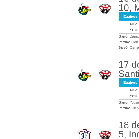
10, 
Equipos
MTZ
SCU
Ganó:
Danny
Perdió:
Elvis
Salvó:
Osman
17 d
Sant
Equipos
MTZ
SCU
Ganó:
Youser
Perdió:
Elisd
18 d
5, In