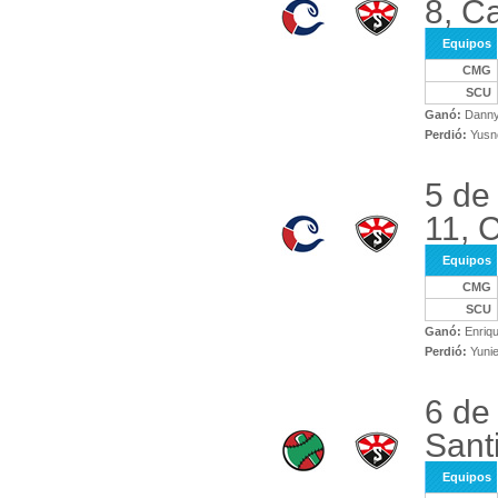
8, C
Equipos
CMG
SCU
Ganó:
Danny
Perdió:
Yusne
5 de
11, 
Equipos
CMG
SCU
Ganó:
Enriqu
Perdió:
Yuni
6 de
Sant
Equipos