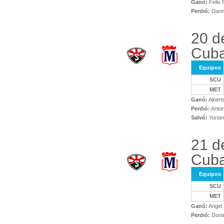
Ganó:
Felix 
Perdió:
Danni
20 d
Cuba
Equipos
SCU
MET
Ganó:
Albert
Perdió:
Anton
Salvó:
Yuria
21 d
Cuba
Equipos
SCU
MET
Ganó:
Angel 
Perdió:
Doria