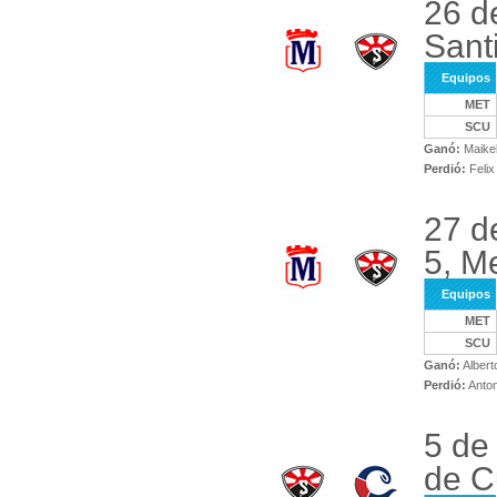
26 d
Sant
Equipos
MET
SCU
Ganó:
Maikel
Perdió:
Felix
27 d
5, M
Equipos
MET
SCU
Ganó:
Albert
Perdió:
Anton
5 de
de C