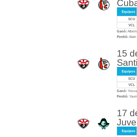
Cuba
Equipos
SCU
VCL
Ganó:
Albert
Perdió:
Alai
15 d
Sant
Equipos
SCU
VCL
Ganó:
Yosvan
Perdió:
Yaum
17 d
Juve
Equipos