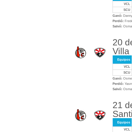
VCL
SCU
Ganó:
Danny
Perdió:
Fredd
Salvó:
Osman
20 d
Villa
Equipos
VCL
SCU
Ganó:
Osmel 
Perdió:
Yasm
Salvó:
Osman
21 d
Sant
Equipos
VCL