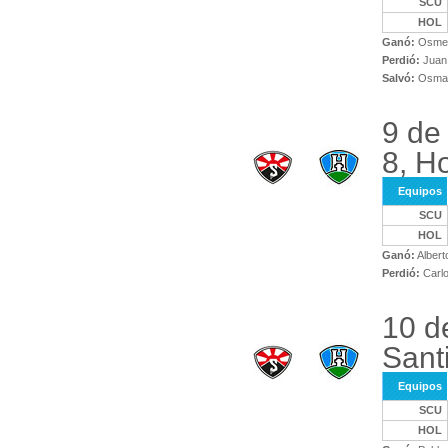
SCU
HOL
Ganó:
Osmel 
Perdió:
Juan 
Salvó:
Osman
9 de
8, H
Equipos
SCU
HOL
Ganó:
Albert
Perdió:
Carlo
10 d
Sant
Equipos
SCU
HOL