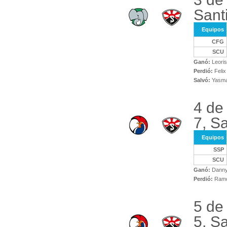
Sant
Equipos
CFG
SCU
Ganó:
Leoris
Perdió:
Felix
Salvó:
Yasman
4 de
7, Sa
Equipos
SSP
SCU
Ganó:
Danny
Perdió:
Ramo
5 de
5, Sa