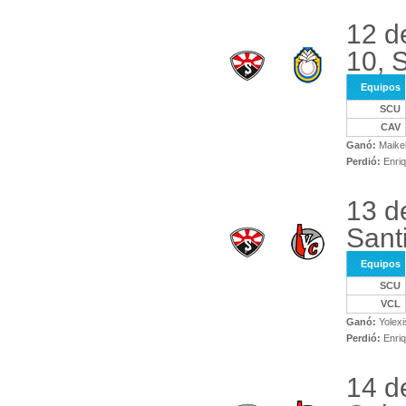
12 d
10, 
Equipos
SCU
CAV
Ganó:
Maikel
Perdió:
Enriq
13 d
Sant
Equipos
SCU
VCL
Ganó:
Yolexi
Perdió:
Enriq
14 d