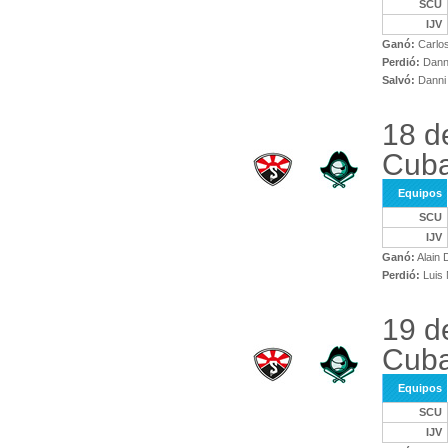
SCU
IJV
Ganó:
Carlos
Perdió:
Danny
Salvó:
Danni 
18 d
Cuba
Equipos
SCU
IJV
Ganó:
Alain 
Perdió:
Luis 
19 d
Cuba
Equipos
SCU
IJV