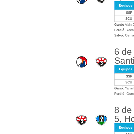
Equipos
SSP
SCU
Ganó:
Alain 
Perdió:
Yoen
Salvó:
Osman
6 de
Sant
Equipos
SSP
SCU
Ganó:
Yaniel
Perdió:
Osma
8 de
5, H
Equipos