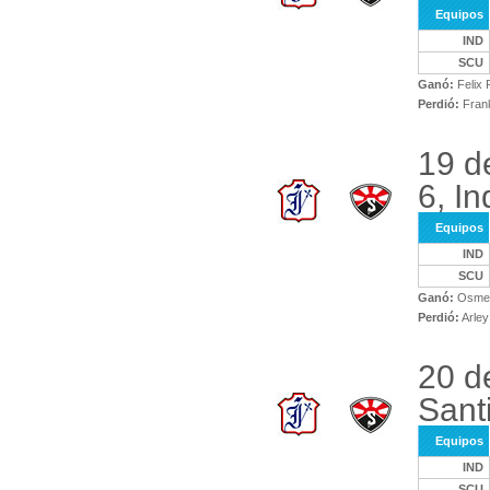
Equipos
IND
SCU
Ganó:
Felix 
Perdió:
Fran
19 d
6, In
Equipos
IND
SCU
Ganó:
Osmel 
Perdió:
Arle
20 d
Sant
Equipos
IND
SCU