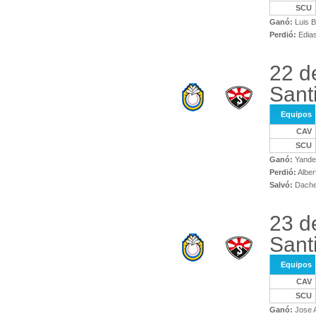
SCU
Ganó:
Luis B
Perdió:
Edias
22 d
Sant
Equipos
CAV
SCU
Ganó:
Yande
Perdió:
Alber
Salvó:
Dache
23 d
Sant
Equipos
CAV
SCU
Ganó:
Jose A