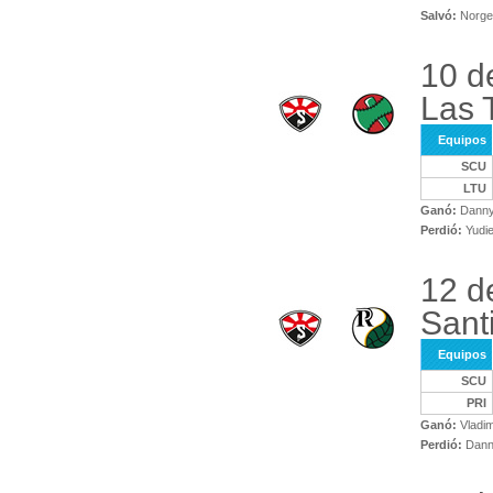
Salvó:
Norge 
10 d
Las 
Equipos
SCU
LTU
Ganó:
Danny
Perdió:
Yudie
12 d
Sant
Equipos
SCU
PRI
Ganó:
Vladi
Perdió:
Danny