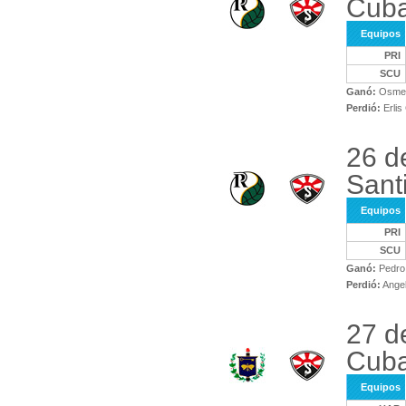
Cuba
Equipos
PRI
SCU
Ganó:
Osmel 
Perdió:
Erlis
26 d
Sant
Equipos
PRI
SCU
Ganó:
Pedro 
Perdió:
Angel
27 d
Cuba
Equipos